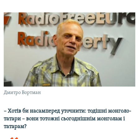
Дмитро Вортман
– Хотів би насамперед уточнити: тодішні монголо-
татари – вони тотожні сьогоднішнім монголам і
татарам?