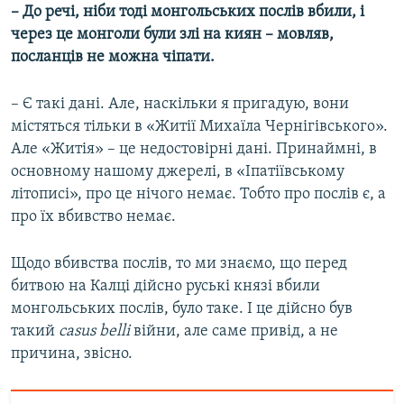
– До речі, ніби тоді монгольських послів вбили, і
через це монголи були злі на киян – мовляв,
посланців не можна чіпати.
– Є такі дані. Але, наскільки я пригадую, вони
містяться тільки в «Житії Михаїла Чернігівського».
Але «Житія» – це недостовірні дані. Принаймні, в
основному нашому джерелі, в «Іпатіївському
літописі», про це нічого немає. Тобто про послів є, а
про їх вбивство немає.
Щодо вбивства послів, то ми знаємо, що перед
битвою на Калці дійсно руські князі вбили
монгольських послів, було таке. І це дійсно був
такий
casus belli
війни, але саме привід, а не
причина, звісно.