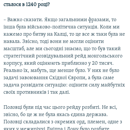
сталося в 1240 році?
– Важко сказати. Якщо загальними фразами, то
інша була військово-політична ситуація. Коли ми
кажемо про битву на Калці, то це все ж таки була не
навала. Звісно, тоді вони не могли оцінити
масштаб, але ми сьогодні знаємо, що то був такий
стратегічний розвідувальний рейд монгольського
корпусу, який оцінюють приблизно у 20 тисяч.
Реально їх, мабуть, ще менше було. У них не було
задачі завоювання Східної Європи, а була саме
задача розвідати ситуацію: оцінити силу майбутніх
своїх противників і так далі.
Половці були під час цього рейду розбиті. Не всі,
звісно, бо це ж не була якась єдина держава.
Половці складалися з окремих орд, племен, одне з
яких у межиріччі Дніпра і Дону було розбите