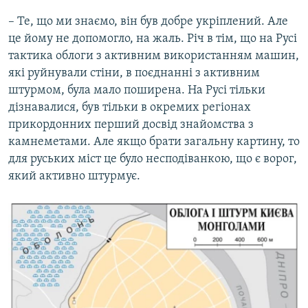
– Те, що ми знаємо, він був добре укріплений. Але
це йому не допомогло, на жаль. Річ в тім, що на Русі
тактика облоги з активним використанням машин,
які руйнували стіни, в поєднанні з активним
штурмом, була мало поширена. На Русі тільки
дізнавалися, був тільки в окремих регіонах
прикордонних перший досвід знайомства з
камнеметами. Але якщо брати загальну картину, то
для руських міст це було несподіванкою, що є ворог,
який активно штурмує.