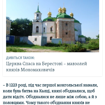
ДИВІТЬСЯ ТАКОЖ:
Церква Спаса на Берестові – мавзолей
князів Мономаховичів
– В 1223 році, під час першої монгольської навали,
коли була битва на Калці, князі об’єдналися, щоб
дати відсіч. Об’єдналися не лише між собою, а й з
половцями. Чому такого об’єднання князів не