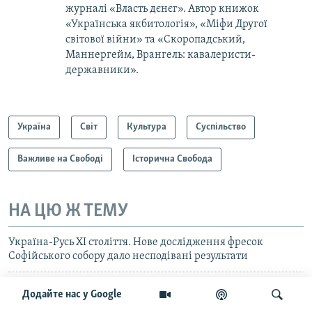
журналі «Власть дєнєг». Автор книжок
«Українська якбитологія», «Міфи Другої
світової війни» та «Скоропадський,
Маннергейм, Врангель: кавалеристи-
державники».
Україна
Світ
Культура
Суспільство
Важливе на Свободі
Історична Свобода
НА ЦЮ Ж ТЕМУ
Україна-Русь ХІ століття. Нове дослідження фресок
Софійського собору дало несподівані результати
«Диво, якого не було 150 років» – науковці про
Додайте нас у Google
«Городницький скарб»