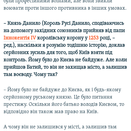
були професійними воїнами, але вони звикли
воювати проти іншого противника в інших умовах.
– Князь Данило (Король Русі Данило, сподіваючись
на допомогу західних союзників прийняв від папи
Іннокентія IV
королівську корону у
1253
році, –
ред.), наскільки я розумію тодішню історію, доклав
серйозних зусиль для того, щоб Київ взяти під
контроль. Йому було до Києва не байдуже. Але коли
прийшов Батий, то він не захищав місто, а залишив
там воєводу. Чому так?
– Йому було не байдуже до Києва, як і будь-якому
серйозному руському князю. Це було питання
престижу. Оскільки його батько володів Києвом, то
відповідно він також мав право на Київ.
А чому він не залишився у місті, а залишив там