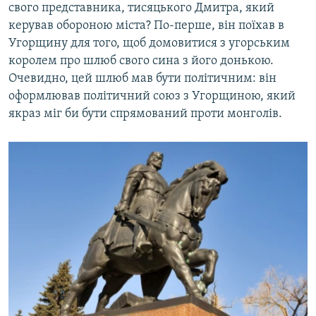
свого представника, тисяцького Дмитра, який
керував обороною міста? По-перше, він поїхав в
Угорщину для того, щоб домовитися з угорським
королем про шлюб свого сина з його донькою.
Очевидно, цей шлюб мав бути політичним: він
оформлював політичний союз з Угорщиною, який
якраз міг би бути спрямований проти монголів.