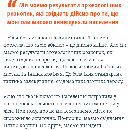
Ми маємо результати археологічних
розкопок, які свідчать дійсно про те, що
монголи масово винищували населення
– Більшість мешканців винищили. Літописна
формула, що «всіх вбили» – це дійсно кліше. Але ми
маємо результати археологічних розкопок, які
свідчать дійсно про те, що монголи масово
винищували населення. Це вони робили і в інших
містах, і в інших країнах. Це була їхня стандартна
тактика залякування, свідома така тактика терору.
Ясно, що якась кількість населення потрапила у
полон, якась кількість населення змогла втекти у
ліси. Причому, про це ми теж знаємо, місто не
спорожніло остаточно. По-перше, маємо свідчення
Плано Карпіні. По-друге, маємо знайдені