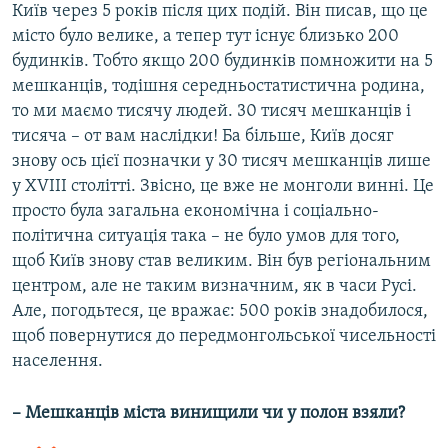
Київ через 5 років після цих подій. Він писав, що це
місто було велике, а тепер тут існує близько 200
будинків. Тобто якщо 200 будинків помножити на 5
мешканців, тодішня середньостатистична родина,
то ми маємо тисячу людей. 30 тисяч мешканців і
тисяча – от вам наслідки! Ба більше, Київ досяг
знову ось цієї позначки у 30 тисяч мешканців лише
у XVIII столітті. Звісно, це вже не монголи винні. Це
просто була загальна економічна і соціально-
політична ситуація така – не було умов для того,
щоб Київ знову став великим. Він був регіональним
центром, але не таким визначним, як в часи Русі.
Але, погодьтеся, це вражає: 500 років знадобилося,
щоб повернутися до передмонгольської чисельності
населення.
– Мешканців міста винищили чи у полон взяли?