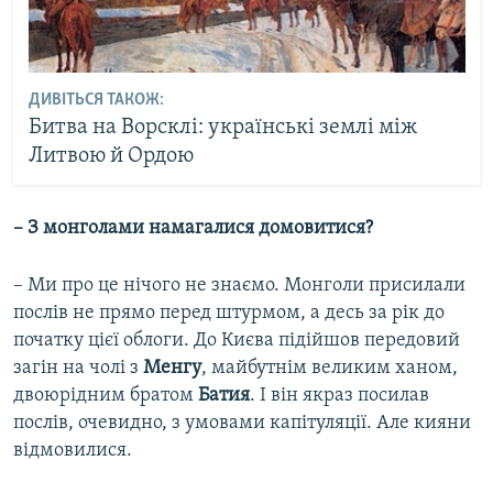
ДИВІТЬСЯ ТАКОЖ:
Битва на Ворсклі: українські землі між
Литвою й Ордою
– З монголами намагалися домовитися?
– Ми про це нічого не знаємо. Монголи присилали
послів не прямо перед штурмом, а десь за рік до
початку цієї облоги. До Києва підійшов передовий
загін на чолі з
Менгу
, майбутнім великим ханом,
двоюрідним братом
Батия
. І він якраз посилав
послів, очевидно, з умовами капітуляції. Але кияни
відмовилися.