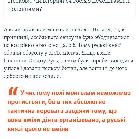
Пєскова. Чи впоралася Росія з печенігами й
половцями?
А коли прийшли монголи на чолі з Батиєм, то, в
принципі, особливого сенсу не було об’єднуватися –
це все рівно нічого не дало б. Тому руські князі
обрали оборону у своїх містах. Якщо взяти
Північно-Східну Русь, то там були спроби виходити
у поле і давати польові битви, але вони ні до чого
доброго не приводили.
У чистому полі монголам неможливо
протистояти, бо в тих абсолютно
тактична перевага завдяки тому, що
вони вміли діяти організовано, а руські
князі цього не вміли