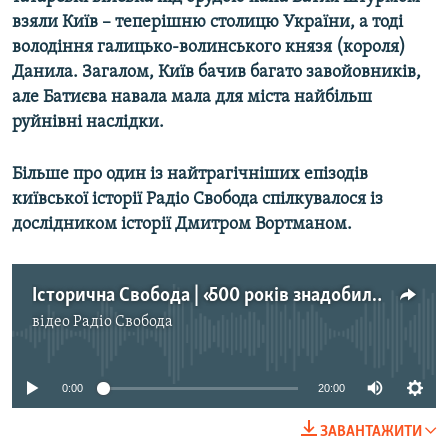
Усі сайти RFE/RL
взяли Київ – теперішню столицю України, а тоді
володіння галицько-волинського князя (короля)
Данила. Загалом, Київ бачив багато завойовників,
але Батиєва навала мала для міста найбільш
руйнівні наслідки.
Більше про один із найтрагічніших епізодів
київської історії Радіо Свобода спілкувалося із
дослідником історії Дмитром Вортманом.
Історична Свобода | «500 років знадобилося, щоб повернутися до домонгольської чисельності населення» – дослідник про завоювання Києва Батиєм
відео
Радіо Свобода
No media source currently available
0:00
20:00
ЗАВАНТАЖИТИ