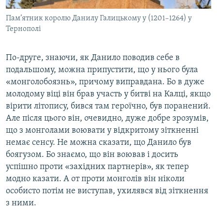
Пам’ятник королю Данилу Галицькому у (1201–1264) у
Тернополі
По-друге, знаючи, як Данило поводив себе в
подальшому, можна припустити, що у нього була
«монголобоязнь», причому виправдана. Бо в дуже
молодому віці він брав участь у битві на Калці, якщо
вірити літопису, бився там героїчно, був поранений.
Але після цього він, очевидно, дуже добре зрозумів,
що з монголами воювати у відкритому зіткненні
немає сенсу. Не можна сказати, що Данило був
боягузом. Бо знаємо, що він воював і досить
успішно проти «західних партнерів», як тепер
модно казати. А от проти монголів він ніколи
особисто потім не виступав, ухилявся від зіткнення
з ними.