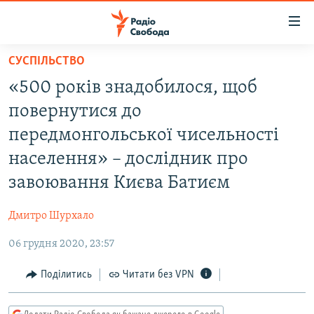
Доступність
посилання
Перейти
СУСПІЛЬСТВО
до
РАДІО СВОБОДА – 70 РОКІВ
«500 років знадобилося, щоб
основного
ВСЕ ЗА ДОБУ
матеріалу
повернутися до
СТАТТІ
Перейти
передмонгольської чисельності
до
ВІЙНА
ПОЛІТИКА
населення» – дослідник про
основної
РОСІЙСЬКА «ФІЛЬТРАЦІЯ»
ЕКОНОМІКА
навігації
завоювання Києва Батиєм
Перейти
ДОНБАС.РЕАЛІЇ
СУСПІЛЬСТВО
до
Дмитро Шурхало
КРИМ.РЕАЛІЇ
КУЛЬТУРА
пошуку
06 грудня 2020, 23:57
ТИ ЯК?
СПОРТ
Поділитись
Читати без VPN
СХЕМИ
УКРАЇНА
КИТАЙ.ВИКЛИКИ
СВІТ