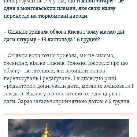
непорозуміння. Річ у тім, що ті
давні татари – це
одне з монгольських племен, яке свою назву
перенесло на тюркомовні народи
.
– Скільки тривала облога Києва і чому маємо дві
дати штурму – 19 листопада і 6 грудня?
– Скільки вона точно тривала, ми не знаємо,
очевидно, кілька тижнів. Головне джерело про цю
облогу – це літописи, які пройшли кілька
переписувань і редагувань. І відповідно різні
«редактори» дописували дати, могли їх змінювати і
так далі. Відтак у різних літописах є дві ці різні
дати. Зараз загальноприйнятною датою є 6 грудня.