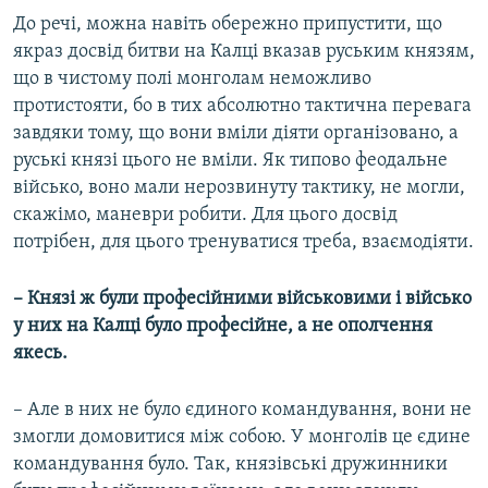
До речі, можна навіть обережно припустити, що
якраз досвід битви на Калці вказав руським князям,
що в чистому полі монголам неможливо
протистояти, бо в тих абсолютно тактична перевага
завдяки тому, що вони вміли діяти організовано, а
руські князі цього не вміли. Як типово феодальне
військо, воно мали нерозвинуту тактику, не могли,
скажімо, маневри робити. Для цього досвід
потрібен, для цього тренуватися треба, взаємодіяти.
– Князі ж були професійними військовими і військо
у них на Калці було професійне, а не ополчення
якесь.
– Але в них не було єдиного командування, вони не
змогли домовитися між собою. У монголів це єдине
командування було. Так, князівські дружинники