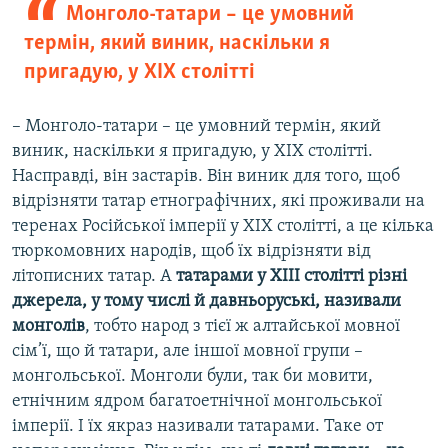
Монголо-татари – це умовний
термін, який виник, наскільки я
пригадую, у ХІХ столітті
– Монголо-татари – це умовний термін, який
виник, наскільки я пригадую, у ХІХ столітті.
Насправді, він застарів. Він виник для того, щоб
відрізняти татар етнографічних, які проживали на
теренах Російської імперії у ХІХ столітті, а це кілька
тюркомовних народів, щоб їх відрізняти від
літописних татар. А
татарами у ХІІІ столітті різні
джерела, у тому числі й давньоруські, називали
монголів
, тобто народ з тієї ж алтайської мовної
сім’ї, що й татари, але іншої мовної групи –
монгольської. Монголи були, так би мовити,
етнічним ядром багатоетнічної монгольської
імперії. І їх якраз називали татарами. Таке от