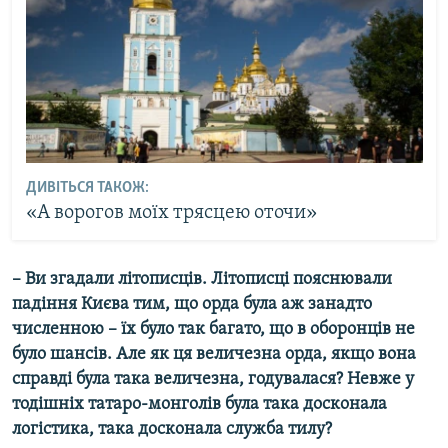
ДИВІТЬСЯ ТАКОЖ:
«А ворогов моїх трясцею оточи»
– Ви згадали літописців. Літописці пояснювали
падіння Києва тим, що орда була аж занадто
численною – їх було так багато, що в оборонців не
було шансів. Але як ця величезна орда, якщо вона
справді була така величезна, годувалася? Невже у
тодішніх татаро-монголів була така досконала
логістика, така досконала служба тилу?