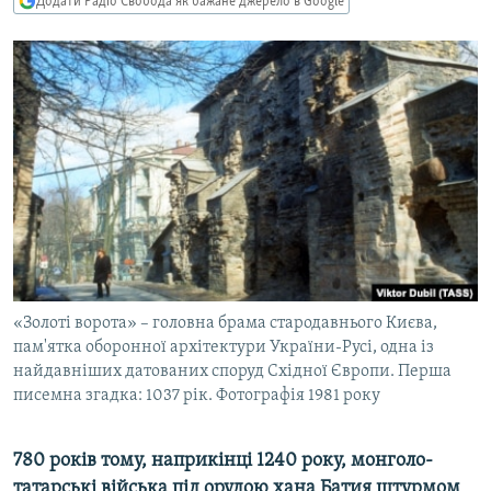
Додати Радіо Свобода як бажане джерело в Google
МУЛЬТИМЕДІА
ФОТО
СПЕЦПРОЄКТИ
ПОДКАСТИ
КРИМ РЕАЛІЇ
РУС
УКР
КТАТ
«Золоті ворота» – головна брама стародавнього Києва,
пам'ятка оборонної архітектури України-Русі, одна із
ДОЛУЧАЙСЯ!
найдавніших датованих споруд Східної Європи. Перша
писемна згадка: 1037 рік. Фотографія 1981 року
780 років тому, наприкінці 1240 року, монголо-
татарські війська під орудою хана Батия штурмом