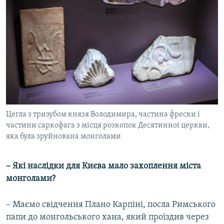
Цегла з тризубом князя Володимира, частина фрески і
частини саркофага з місця розкопок Десятинної церкви,
яка була зруйнована монголами
– Які наслідки для Києва мало захоплення міста
монголами?
– Маємо свідчення Плано Карпіні, посла Римського
папи до монгольського хана, який проїздив через