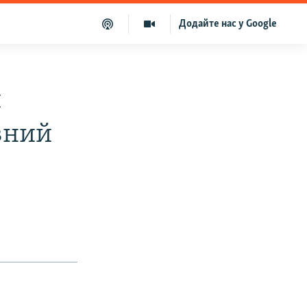
Додайте нас у Google
и
вний