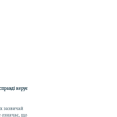
правді керує
их зазвичай
не означає, що