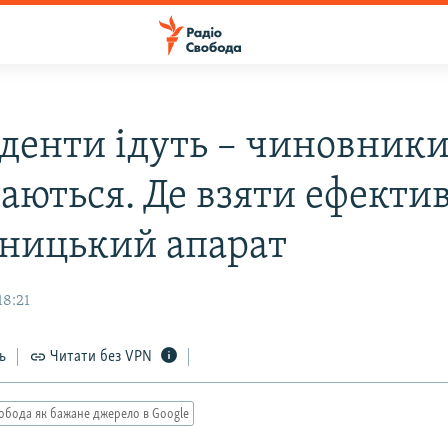
денти ідуть – чиновник
аються. Де взяти ефекти
ницький апарат
18:21
ь
Читати без VPN
обода як бажане джерело в Google