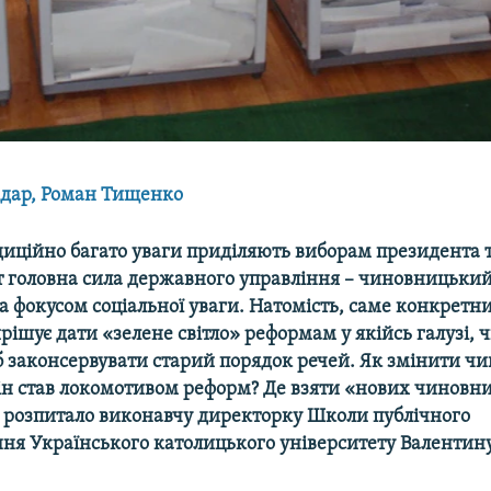
ндар, Роман Тищенко
адиційно багато уваги приділяють виборам президента 
от головна сила державного управління – чиновницьки
а фокусом соціальної уваги. Натомість, саме конкрет
рішує дати «зелене світло» реформам у якійсь галузі, 
 законсервувати старий порядок речей. Як змінити ч
він став локомотивом реформ? Де взяти «нових чиновни
а розпитало виконавчу директорку Школи публічного
ння Українського католицького університету Валентину