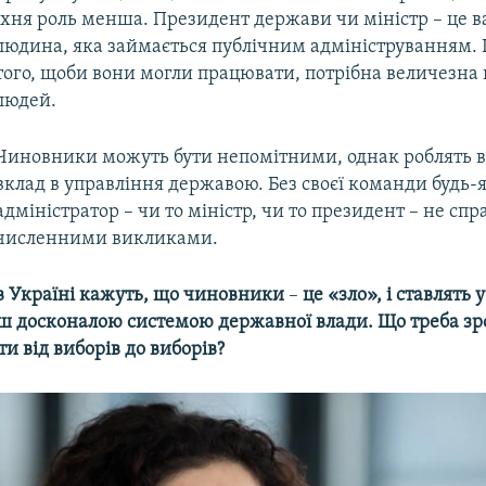
їхня роль менша. Президент держави чи міністр – це 
людина, яка займається публічним адмініструванням. 
того, щоби вони могли працювати, потрібна величезна 
людей.
Чиновники можуть бути непомітними, однак роблять 
вклад в управління державою. Без своєї команди будь-
адміністратор – чи то міністр, чи то президент – не спр
численними викликами.
 в Україні кажуть, що чиновники
–
це «зло», і ставлять 
льш досконалою системою державної влади. Що треба з
и від виборів до виборів?