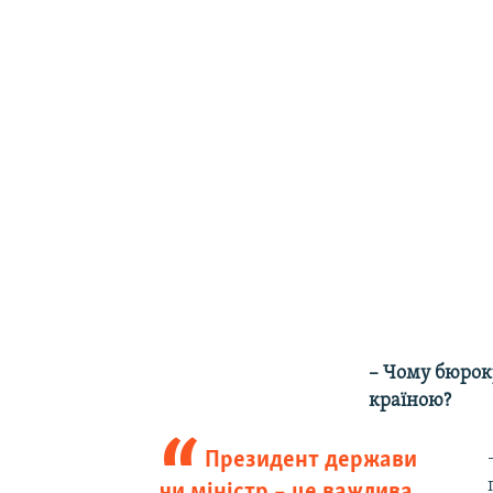
– Чому бюрок
країною?
Президент держави
чи міністр – це важлива