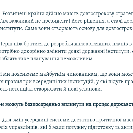
– Розвинені країни дійсно мають довгострокову стратег
Там важливий не президент і його рішення, а сталі де
інститути. Саме вони створюють основу для довгостроков
Перш ніж братися до розробки далекоглядних планів в 
потрібно докорінно змінити деякі державні інститути,
роблять таке планування неможливим.
і ми пояснюємо майбутнім чиновникам, що вони мож
 правил гри всередині тих інституцій, у які підуть пр
ють потенціал створювати й нові установи.
дри можуть безпосередньо вплинути на процес державо
– Для змін усередині системи достатньо критичної маси
усіх управлінців, які б мали потужну підготовку та акт