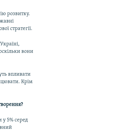
ію розвитку.
ржавні
ої стратегії.
Україні,
 оскільки вони
уть впливати
ацювати. Крім
творення?
 у 5% серед
ивний