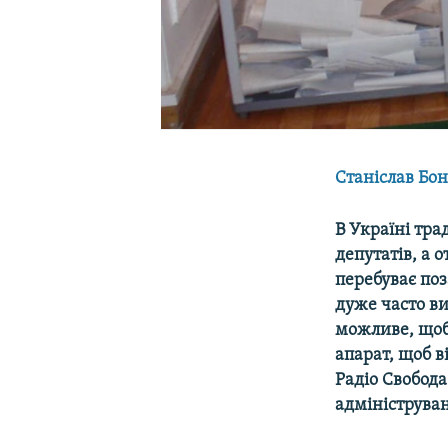
Станіслав Бо
В Україні тр
депутатів, а 
перебуває поз
дуже часто ви
можливе, щоб
апарат, щоб 
Радіо Свобод
адмініструва