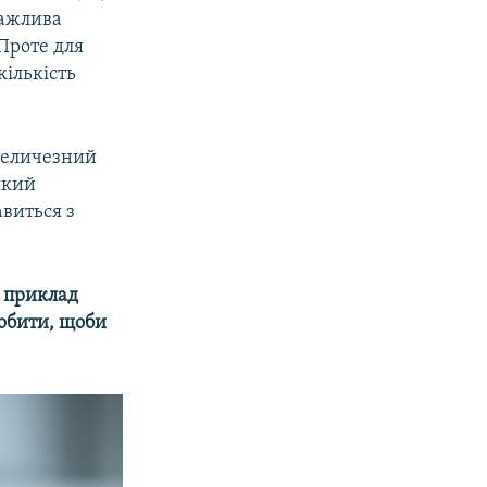
важлива
Проте для
кількість
величезний
який
авиться з
у приклад
робити, щоби