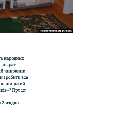
та народних
й апарат
ний чиновник
чи зробити все
иновницький
ків»? Про це
 Засадко.