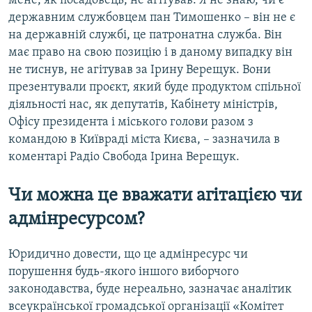
мене, як посадовець, не агітував. Я не знаю, чи є
державним службовцем пан Тимошенко – він не є
на державній службі, це патронатна служба. Він
має право на свою позицію і в даному випадку він
не тиснув, не агітував за Ірину Верещук. Вони
презентували проєкт, який буде продуктом спільної
діяльності нас, як депутатів, Кабінету міністрів,
Офісу президента і міського голови разом з
командою в Київраді міста Києва, – зазначила в
коментарі Радіо Свобода Ірина Верещук.
Чи можна це вважати агітацією чи
адмінресурсом?
Юридично довести, що це адмінресурс чи
порушення будь-якого іншого виборчого
законодавства, буде нереально, зазначає аналітик
всеукраїнської громадської організації «Комітет