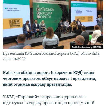
МУЛЬТИМЕДІА
ФОТО
СПЕЦПРОЄКТИ
ПОДКАСТИ
КРИМ РЕАЛІЇ
РУС
Презентація Київської обхідної дороги (КОД). Місто Київ,
УКР
серпень 2020
КТАТ
Київська обхідна дорога (скорочено КОД) стала
ДОЛУЧАЙСЯ!
черговим проєктом «Слуг народу» і президента,
який отримав яскраву презентацію.
У КВЦ «Парковий» запросили журналістів і
підготували яскраву презентацію проєкту, який