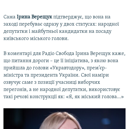
360p
Auto
240p
360p
480p
480p
Сама
Ірина Верещук
підтверджує, що вона на
заході перебуває одразу у двох статусах: народної
720p
720p
1080p
депутатки і майбутньої кандидатки на посаду
1080p
київського міського голови.
В коментарі для Радіо Свобода Ірина Верещук каже,
що питання дороги – це її ініціатива, з якою вона
прийшла до голови «Укравтодору», прем’єр-
міністра та президента України. Свої наміри
озвучує саме з позиції учасниці виборчих
перегонів, а не народної депутатки, використовує
такі речові конструкції як: «Я, як міський голова…»