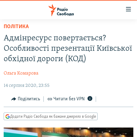
Доступність
посилання
Перейти
ПОЛІТИКА
до
РАДІО СВОБОДА – 70 РОКІВ
Адмінресурс повертається?
основного
ВСЕ ЗА ДОБУ
матеріалу
Особливості презентації Київської
СТАТТІ
Перейти
обхідної дороги (КОД)
до
ВІЙНА
ПОЛІТИКА
основної
Ольга Комарова
РОСІЙСЬКА «ФІЛЬТРАЦІЯ»
ЕКОНОМІКА
навігації
Перейти
14 серпня 2020, 23:55
ДОНБАС.РЕАЛІЇ
СУСПІЛЬСТВО
до
КРИМ.РЕАЛІЇ
КУЛЬТУРА
Поділитись
Читати без VPN
пошуку
ТИ ЯК?
СПОРТ
Додати Радіо Свобода як бажане джерело в Google
СХЕМИ
УКРАЇНА
КИТАЙ.ВИКЛИКИ
СВІТ