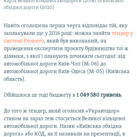
Карта Великої кільцевої автодороги (2018) та Київської
обхідної дороги (2020)
Навіть оголошена перша черга відповідає тій, яку
запланували ще у 2016 році: можна знайти
тендер у
системі Prozorro
, який був виконаний, на
проведення експертизи проєкту будівництва тої ж
ділянки, з якої і планують починати сьогодні: від
автомобільної дороги Київ-Чоп (М-06) до
автомобільної дороги Київ-Одеса (М-05) (Київська
область).
Обійшлося це тоді бюджету в
1 049 580 гривень
.
До того ж тендер, який оголосив «Укравтодор»
станом на зараз теж стосується Великої кільцевої
автомобільної дороги. Назви «Київська обхідна
дорога» або КОД, як її називали на презентації, в