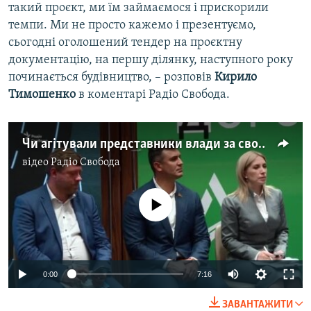
такий проєкт, ми їм займаємося і прискорили
темпи. Ми не просто кажемо і презентуємо,
сьогодні оголошений тендер на проєктну
документацію, на першу ділянку, наступного року
починається будівництво, – розповів
Кирило
Тимошенко
в коментарі Радіо Свобода.
Чи агітували представники влади за свого кандидата на офіційному заході?
відео
Радіо Свобода
No media source currently available
Auto
0:00
7:16
240p
ЗАВАНТАЖИТИ