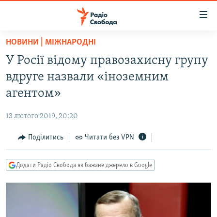
Доступність
посилання
Перейти
НОВИНИ | МІЖНАРОДНІ
до
РАДІО СВОБОДА – 70 РОКІВ
У Росії відому правозахисну групу
основного
ВСЕ ЗА ДОБУ
матеріалу
вдруге назвали «іноземним
СТАТТІ
Перейти
агентом»
до
ВІЙНА
ПОЛІТИКА
основної
13 лютого 2019, 20:20
РОСІЙСЬКА «ФІЛЬТРАЦІЯ»
ЕКОНОМІКА
навігації
Перейти
Поділитись
Читати без VPN
ДОНБАС.РЕАЛІЇ
СУСПІЛЬСТВО
до
КРИМ.РЕАЛІЇ
КУЛЬТУРА
пошуку
Додати Радіо Свобода як бажане джерело в Google
ТИ ЯК?
СПОРТ
СХЕМИ
УКРАЇНА
КИТАЙ.ВИКЛИКИ
СВІТ