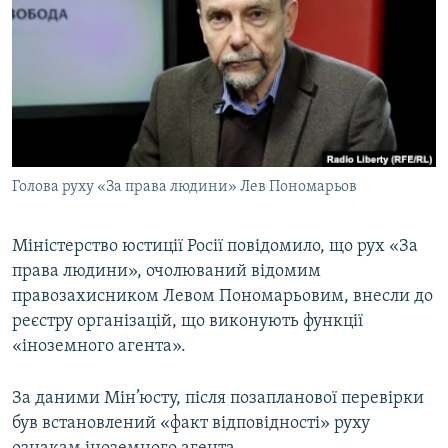
МУЛЬТИМЕДІА
ФОТО
СПЕЦПРОЄКТИ
ПОДКАСТИ
КРИМ РЕАЛІЇ
Голова руху «За права людини» Лев Пономарьов
РУС
УКР
Міністерство юстиції Росії повідомило, що рух «За
права людини», очолюваний відомим
КТАТ
правозахисником Левом Пономарьовим, внесли до
реєстру організацій, що виконують функції
ДОЛУЧАЙСЯ!
«іноземного агента».
За даними Мін’юсту, після позапланової перевірки
був встановлений «факт відповідності» руху