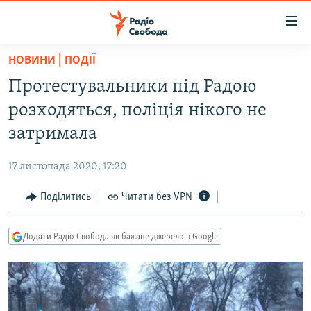
Доступність
посилання
Перейти
НОВИНИ | ПОДІЇ
до
РАДІО СВОБОДА – 70 РОКІВ
Протестувальники під Радою
основного
ВСЕ ЗА ДОБУ
матеріалу
розходяться, поліція нікого не
СТАТТІ
Перейти
затримала
до
ВІЙНА
ПОЛІТИКА
основної
17 листопада 2020, 17:20
РОСІЙСЬКА «ФІЛЬТРАЦІЯ»
ЕКОНОМІКА
навігації
Перейти
Поділитись
Читати без VPN
ДОНБАС.РЕАЛІЇ
СУСПІЛЬСТВО
до
КРИМ.РЕАЛІЇ
КУЛЬТУРА
пошуку
Додати Радіо Свобода як бажане джерело в Google
ТИ ЯК?
СПОРТ
СХЕМИ
УКРАЇНА
КИТАЙ.ВИКЛИКИ
СВІТ