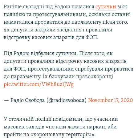
Усі сайти RFE/RL
Раніше сьогодні під Радою почалися
сутички
між
поліцією та протестувальниками, оскільки останні
намагалися прорватися до парламенту після того,
як депутати закрили засідання і провалили
відстрочку касових апаратів для ФОП.
Під Радою відбулися сутички. Після того, як
депутати провалили відстрочку касових апаратів
для ФОП, протестувальники спробували прорватися
до парламенту. Їх блокували правоохоронці
pic.twitter.com/VWh8uz1JWg
— Радіо Свобода (@radiosvoboda)
November 17, 2020
У столичній поліції повідомили, що учасники
масових заходів «почали ламати паркан, аби
пройти на охоронювану територію».