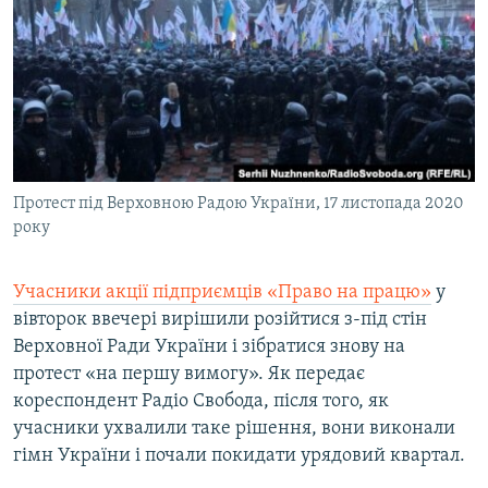
МУЛЬТИМЕДІА
ФОТО
СПЕЦПРОЄКТИ
ПОДКАСТИ
КРИМ РЕАЛІЇ
Протест під Верховною Радою України, 17 листопада 2020
РУС
року
УКР
Учасники акції підприємців «Право на працю»
у
КТАТ
вівторок ввечері вирішили розійтися з-під стін
Верховної Ради України і зібратися знову на
ДОЛУЧАЙСЯ!
протест «на першу вимогу». Як передає
кореспондент Радіо Свобода, після того, як
учасники ухвалили таке рішення, вони виконали
гімн України і почали покидати урядовий квартал.