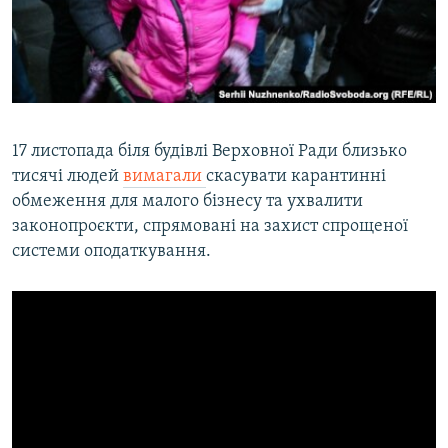
17 листопада біля будівлі Верховної Ради близько
тисячі людей
вимагали
скасувати карантинні
обмеження для малого бізнесу та ухвалити
законопроєкти, спрямовані на захист спрощеної
системи оподаткування.