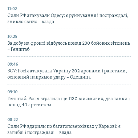
11:02
Сили РФ атакували Одесу: є руйнування і постраждалі,
зникло світло – влада
10:25
За добу на фронті відбулось понад 230 бойових зіткнень
– Генштаб
09:46
ЗСУ: Росія атакувала Україну 202 дронами і ракетами,
основний напрямок удару – Одещина
09:10
Генштаб: Росія втратила ще 1130 військових, два танки і
понад 40 артсистем
08:22
Сили РФ вдарили по багатоповерхівках у Харкові: є
загиблі і постраждалі – влада