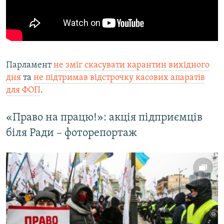
Парламент
не зміг скасувати карантин вихідного
дня
та
не підтримав відстрочку касових апаратів
для ФОП
.
«Право на працю!»: акція підприємців
біля Ради – фоторепортаж