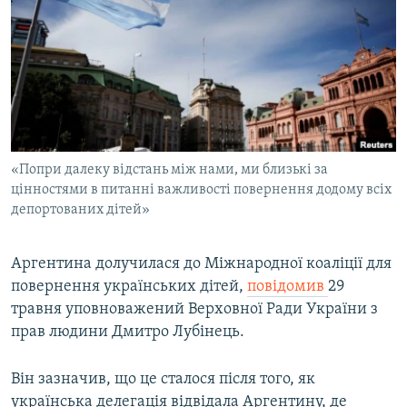
МУЛЬТИМЕДІА
ФОТО
СПЕЦПРОЄКТИ
ПОДКАСТИ
КРИМ РЕАЛІЇ
«Попри далеку відстань між нами, ми близькі за
РУС
цінностями в питанні важливості повернення додому всіх
депортованих дітей»
УКР
КТАТ
Аргентина долучилася до Міжнародної коаліції для
повернення українських дітей,
повідомив
29
ДОЛУЧАЙСЯ!
травня уповноважений Верховної Ради України з
прав людини Дмитро Лубінець.
Він зазначив, що це сталося після того, як
українська делегація відвідала Аргентину, де