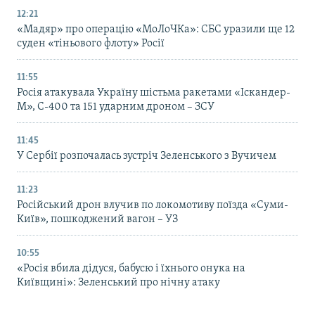
12:21
«Мадяр» про операцію «МоЛоЧКа»: СБС уразили ще 12
суден «тіньового флоту» Росії
11:55
Росія атакувала Україну шістьма ракетами «Іскандер-
М», С-400 та 151 ударним дроном – ЗСУ
11:45
У Сербії розпочалась зустріч Зеленського з Вучичем
11:23
Російський дрон влучив по локомотиву поїзда «Суми-
Київ», пошкоджений вагон – УЗ
10:55
«Росія вбила дідуся, бабусю і їхнього онука на
Київщині»: Зеленський про нічну атаку