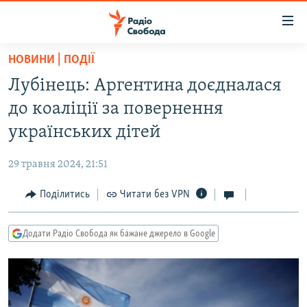
Доступність
посилання
Перейти
НОВИНИ | ПОДІЇ
до
РАДІО СВОБОДА – 70 РОКІВ
Лубінець: Аргентина доєдналася
основного
ВСЕ ЗА ДОБУ
матеріалу
до коаліції за повернення
СТАТТІ
Перейти
українських дітей
до
ВІЙНА
ПОЛІТИКА
основної
29 травня 2024, 21:51
РОСІЙСЬКА «ФІЛЬТРАЦІЯ»
ЕКОНОМІКА
навігації
Перейти
Поділитись
Читати без VPN
ДОНБАС.РЕАЛІЇ
СУСПІЛЬСТВО
до
КРИМ.РЕАЛІЇ
КУЛЬТУРА
пошуку
Додати Радіо Свобода як бажане джерело в Google
ТИ ЯК?
СПОРТ
СХЕМИ
УКРАЇНА
КИТАЙ.ВИКЛИКИ
СВІТ