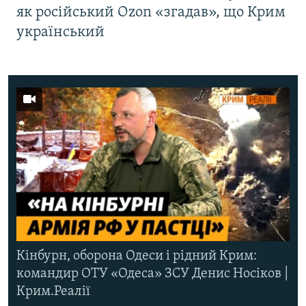
як російський Ozon «згадав», що Крим
український
Кінбурн, оборона Одеси і рідний Крим:
командир ОТУ «Одеса» ЗСУ Денис Носіков |
Крим.Реалії