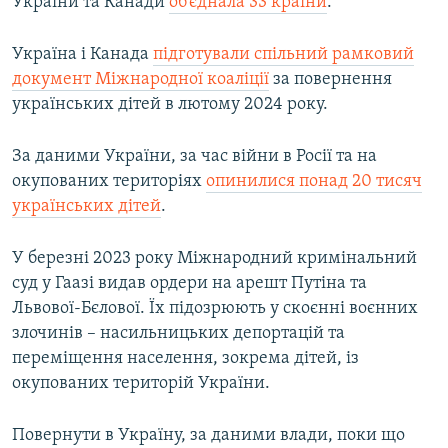
України та Канади
об’єднала 33 країни
.
Україна і Канада
підготували спільний рамковий
документ Міжнародної коаліції
за повернення
українських дітей в лютому 2024 року.
За даними України, за час війни в Росії та на
окупованих територіях
опинилися понад 20 тисяч
українських дітей
.
У березні 2023 року Міжнародний кримінальний
суд у Гаазі видав ордери на арешт Путіна та
Львової-Бєлової. Їх підозрюють у скоєнні воєнних
злочинів – насильницьких депортацій та
переміщення населення, зокрема дітей, із
окупованих територій України.
Повернути в Україну, за даними влади, поки що