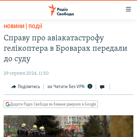
Доступність
посилання
Перейти
НОВИНИ | ПОДІЇ
до
РАДІО СВОБОДА – 70 РОКІВ
Справу про авіакатастрофу
основного
ВСЕ ЗА ДОБУ
матеріалу
гелікоптера в Броварах передали
СТАТТІ
Перейти
до суду
до
ВІЙНА
ПОЛІТИКА
основної
29 серпня 2024, 11:50
РОСІЙСЬКА «ФІЛЬТРАЦІЯ»
ЕКОНОМІКА
навігації
Перейти
Поділитись
Читати без VPN
ДОНБАС.РЕАЛІЇ
СУСПІЛЬСТВО
до
КРИМ.РЕАЛІЇ
КУЛЬТУРА
пошуку
Додати Радіо Свобода як бажане джерело в Google
ТИ ЯК?
СПОРТ
СХЕМИ
УКРАЇНА
КИТАЙ.ВИКЛИКИ
СВІТ