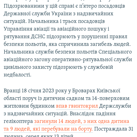
Підозрюваними у цій справі є п’ятеро посадовців
Державної служби України з надзвичайних
ситуацій. Начальника і трьох посадовців
Управління авіації та авіаційного пошуку і
рятування ДСНС підозрюють у порушенні правил
безпеки польотів, яка спричинила загибель людей.
Начальника служби безпеки польотів Спеціального
авіаційного загону оперативно-рятувальної служби
цивільного захисту підозрюють у службовій
недбалості.
Вранці 18 січня 2023 року у Броварах Київської
області поруч із дитячим садком та 14-поверховим
житловим будинком
впав гвинтокрил
Держслужби
з надзвичайних ситуацій. Внаслідок падіння
гелікоптера
загинули 14 людей, з них одна дитина
та 9 людей, які перебували на борту.
Постраждала 31
людина, серед яких 13 дітей.