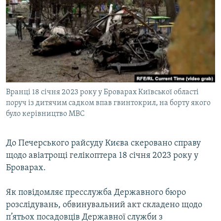
МУЛЬТИМЕДІА
ФОТО
СПЕЦПРОЄКТИ
ПОДКАСТИ
КРИМ РЕАЛІЇ
Вранці 18 січня 2023 року у Броварах Київської області
РУС
поруч із дитячим садком впав гвинтокрил, на борту якого
було керівництво МВС
УКР
КТАТ
До Печерського райсуду Києва скеровано справу
щодо авіатрощі гелікоптера 18 січня 2023 року у
ДОЛУЧАЙСЯ!
Броварах.
Як повідомляє пресслужба Державного бюро
розслідувань, обвинувальний акт складено щодо
п’ятьох посадовців Державної служби з