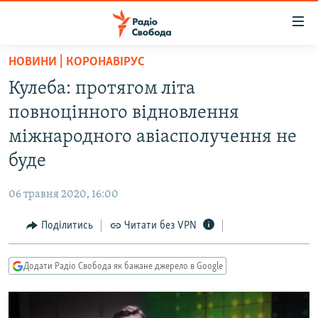
Доступність
посилання
Перейти
НОВИНИ | КОРОНАВІРУС
до
РАДІО СВОБОДА – 70 РОКІВ
Кулеба: протягом літа
основного
ВСЕ ЗА ДОБУ
матеріалу
повноцінного відновлення
СТАТТІ
Перейти
міжнародного авіасполучення не
до
ВІЙНА
ПОЛІТИКА
буде
основної
РОСІЙСЬКА «ФІЛЬТРАЦІЯ»
ЕКОНОМІКА
навігації
06 травня 2020, 16:00
Перейти
ДОНБАС.РЕАЛІЇ
СУСПІЛЬСТВО
до
Поділитись
Читати без VPN
КРИМ.РЕАЛІЇ
КУЛЬТУРА
пошуку
ТИ ЯК?
СПОРТ
Додати Радіо Свобода як бажане джерело в Google
СХЕМИ
УКРАЇНА
КИТАЙ.ВИКЛИКИ
СВІТ