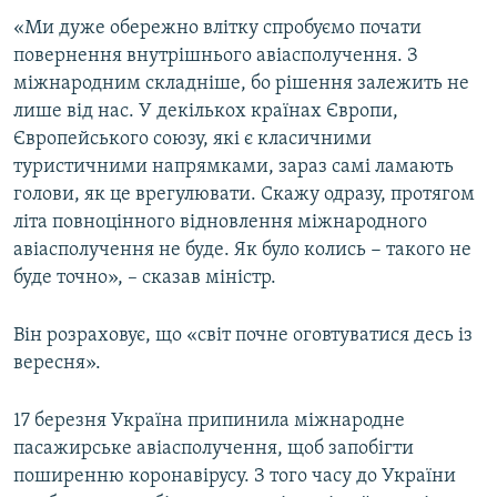
Усі сайти RFE/RL
«Ми дуже обережно влітку спробуємо почати
повернення внутрішнього авіасполучення. З
міжнародним складніше, бо рішення залежить не
лише від нас. У декількох країнах Європи,
Європейського союзу, які є класичними
туристичними напрямками, зараз самі ламають
голови, як це врегулювати. Скажу одразу, протягом
літа повноцінного відновлення міжнародного
авіасполучення не буде. Як було колись − такого не
буде точно», – сказав міністр.
Він розраховує, що «світ почне оговтуватися десь із
вересня».
17 березня Україна припинила міжнародне
пасажирське авіасполучення, щоб запобігти
поширенню коронавірусу. З того часу до України