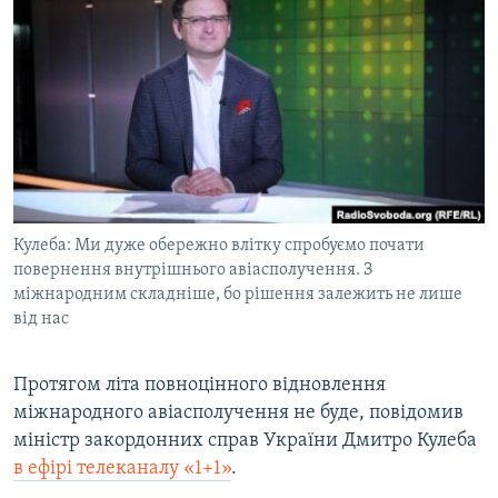
МУЛЬТИМЕДІА
ФОТО
СПЕЦПРОЄКТИ
ПОДКАСТИ
КРИМ РЕАЛІЇ
РУС
Кулеба: Ми дуже обережно влітку спробуємо почати
УКР
повернення внутрішнього авіасполучення. З
міжнародним складніше, бо рішення залежить не лише
КТАТ
від нас
ДОЛУЧАЙСЯ!
Протягом літа повноцінного відновлення
міжнародного авіасполучення не буде, повідомив
міністр закордонних справ України Дмитро Кулеба
в ефірі телеканалу «1+1»
.