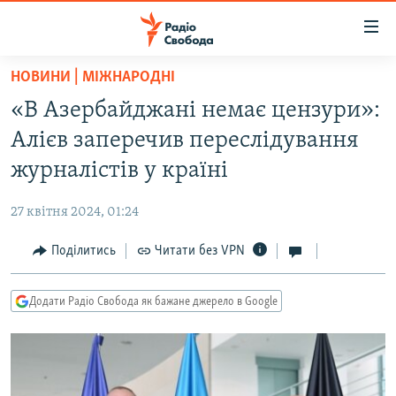
Доступність
посилання
Перейти
НОВИНИ | МІЖНАРОДНІ
до
РАДІО СВОБОДА – 70 РОКІВ
«В Азербайджані немає цензури»:
основного
ВСЕ ЗА ДОБУ
матеріалу
Алієв заперечив переслідування
СТАТТІ
Перейти
журналістів у країні
до
ВІЙНА
ПОЛІТИКА
основної
27 квітня 2024, 01:24
РОСІЙСЬКА «ФІЛЬТРАЦІЯ»
ЕКОНОМІКА
навігації
Перейти
Поділитись
Читати без VPN
ДОНБАС.РЕАЛІЇ
СУСПІЛЬСТВО
до
КРИМ.РЕАЛІЇ
КУЛЬТУРА
пошуку
Додати Радіо Свобода як бажане джерело в Google
ТИ ЯК?
СПОРТ
СХЕМИ
УКРАЇНА
КИТАЙ.ВИКЛИКИ
СВІТ