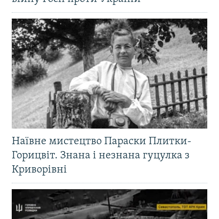
Наївне мистецтво Параски Плитки-
Горицвіт. Знана і незнана гуцулка з
Криворівні