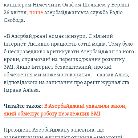
канцлером Німеччини Олафом Шольцем у Берліні
Усі сайти RFE/RL
26 квітня,
пише
азербайджанська служба Радіо
Свобода.
«В Азербайджані немає цензури. Є вільний
інтернет. Активно працюють сотні медіа. Тому було
б несправедливо критикувати Азербайджан за його
кроки, спрямовані на перешкоджання розвитку
ЗМІ. Якщо інтернет безкоштовний, про які
обмеження ми можемо говорити», – сказав Алієв,
відповідаючи на запитання про арешт журналіста
Імрана Алієва.
Читайте також:
В Азербайджані ухвалили закон,
який обмежує роботу незалежних ЗМІ
Президент Азербайджану запевнив, що
заарештований журналіст отримав «незаконні