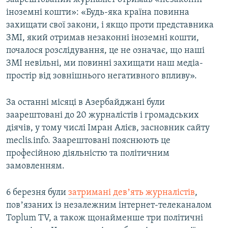
іноземні кошти»: «Будь-яка країна повинна
захищати свої закони, і якщо проти представника
ЗМІ, який отримав незаконні іноземні кошти,
почалося розслідування, це не означає, що наші
ЗМІ невільні, ми повинні захищати наш медіа-
простір від зовнішнього негативного впливу».
За останні місяці в Азербайджані були
заарештовані до 20 журналістів і громадських
діячів, у тому числі Імран Алієв, засновник сайту
meclis.info. Заарештовані пояснюють це
професійною діяльністю та політичним
замовленням.
6 березня були
затримані девʼять журналістів
,
повʼязаних із незалежним інтернет-телеканалом
Toplum TV, а також щонайменше три політичні