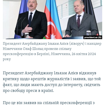
МУЛЬТИМЕДІА
ФОТО
СПЕЦПРОЄКТИ
ПОДКАСТИ
КРИМ РЕАЛІЇ
Президент Азербайджану Ільхам Алієв (ліворуч) і канцлер
РУС
Німеччини Олаф Шольц провели спільну
пресконференцію в Берліні, Німеччина, 26 квітня 2024
УКР
року
КТАТ
Президент Азербайджану Ільхам Алієв відкинув
ДОЛУЧАЙСЯ!
критику щодо арештів журналістів і заявив, що той
факт, що люди мають доступ до інтернету, свідчить
про свободу преси в країні.
Про це він заявив на спільній пресконференції з