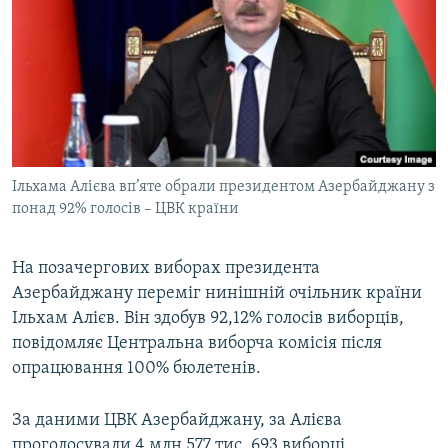
МУЛЬТИМЕДІА
ФОТО
СПЕЦПРОЄКТИ
ПОДКАСТИ
КРИМ РЕАЛІЇ
Ільхама Алієва вп’яте обрали президентом Азербайджану з
РУС
понад 92% голосів – ЦВК країни
УКР
На позачергових виборах президента
КТАТ
Азербайджану переміг нинішній очільник країни
Ільхам Алієв. Він здобув 92,12% голосів виборців,
ДОЛУЧАЙСЯ!
повідомляє Центральна виборча комісія після
опрацювання 100% бюлетенів.
За даними ЦВК Азербайджану, за Алієва
проголосували 4 млн 577 тис. 693 виборці.