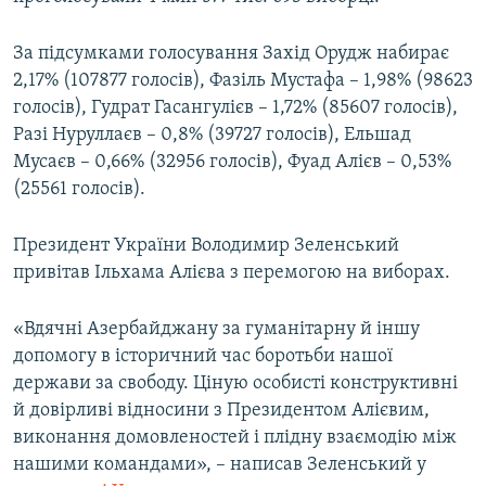
Усі сайти RFE/RL
За підсумками голосування Захід Орудж набирає
2,17% (107877 голосів), Фазіль Мустафа – 1,98% (98623
голосів), Гудрат Гасангулієв – 1,72% (85607 голосів),
Разі Нуруллаєв – 0,8% (39727 голосів), Ельшад
Мусаєв – 0,66% (32956 голосів), Фуад Алієв – 0,53%
(25561 голосів).
Президент України Володимир Зеленський
привітав Ільхама Алієва з перемогою на виборах.
«Вдячні Азербайджану за гуманітарну й іншу
допомогу в історичний час боротьби нашої
держави за свободу. Ціную особисті конструктивні
й довірливі відносини з Президентом Алієвим,
виконання домовленостей і плідну взаємодію між
нашими командами», – написав Зеленський у