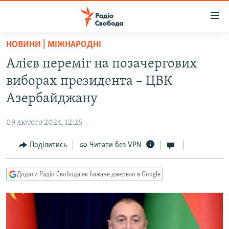
Доступність
посилання
Перейти
НОВИНИ | МІЖНАРОДНІ
до
РАДІО СВОБОДА – 70 РОКІВ
Алієв переміг на позачергових
основного
ВСЕ ЗА ДОБУ
матеріалу
виборах президента – ЦВК
СТАТТІ
Перейти
Азербайджану
до
ВІЙНА
ПОЛІТИКА
основної
09 лютого 2024, 12:25
РОСІЙСЬКА «ФІЛЬТРАЦІЯ»
ЕКОНОМІКА
навігації
Перейти
Поділитись
Читати без VPN
ДОНБАС.РЕАЛІЇ
СУСПІЛЬСТВО
до
КРИМ.РЕАЛІЇ
КУЛЬТУРА
пошуку
Додати Радіо Свобода як бажане джерело в Google
ТИ ЯК?
СПОРТ
СХЕМИ
УКРАЇНА
КИТАЙ.ВИКЛИКИ
СВІТ