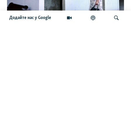
Додайте нас у Google
Від ура-патріотизму до катастрофи:
наративи російських блогерів у Криму
Шукати
ОСТАННІ НОВИНИ
23:54
В Ізюмі сім людей постраждали через російський удар
КАБами – МВА
23:38
Сербія виділить Україні два мільйони євро на
підтримку енергетики – Зеленський
23:21