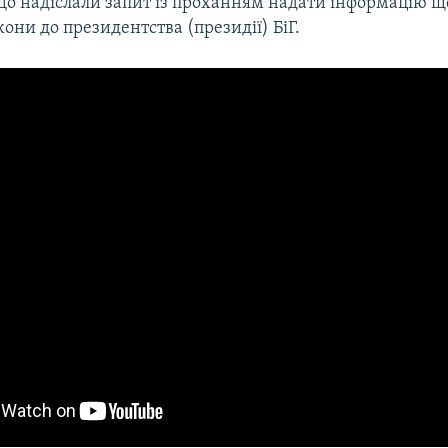
що надіслали запит із проханням надати інформацію щ
кони до президентства (президії) БіГ.