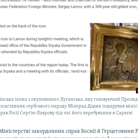
нська ікона з окупованого Луганська, яку головуючий Президії
редставник сербського народу Мілорад Додик подарував мініс
ав Росії Сергію Лаврову під час його перебування в Сараєві
Міністерстві закордонних справ Боснії й Герцеговини 