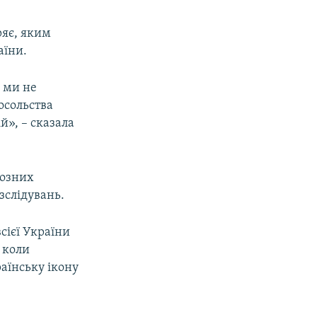
ряє, яким
аїни.
… ми не
осольства
й», – сказала
йозних
зслідувань.
сієї України
 коли
аїнську ікону