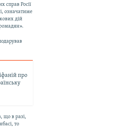
х справ Росії
ві, означатиме
кових дій
громадян».
 подарував
піфаній про
раїнську
 що в разі,
нбасі, то