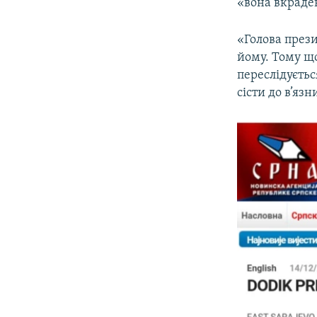
«вона вкрадена
«Голова прези
йому. Тому щ
переслідуєтьс
сісти до в’яз