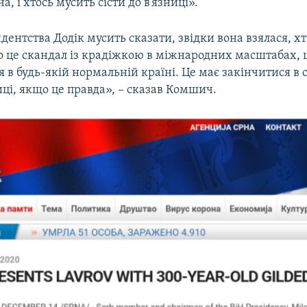
, і хтось мусить сісти до в’язниці».
дентства Додік мусить сказати, звідки вона взялася, хто
о це скандал із крадіжкою в міжнародних масштабах, ц
я в будь-якій нормальній країні. Це має закінчитися в с
ниці, якщо це правда», – сказав Комшич.