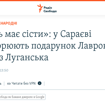
ЖНАРОДНІ
 має сісти»: у Сараєві
орюють подарунок Лавро
 з Луганська
 13:50
ь
Читати без VPN
обода як бажане джерело в Google