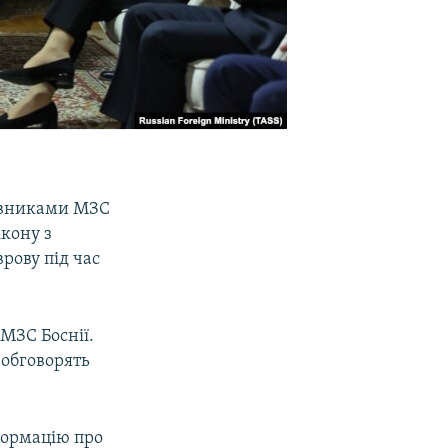
тавниками МЗС
ікону з
рову під час
МЗС Боснії.
 обговорять
формацію про