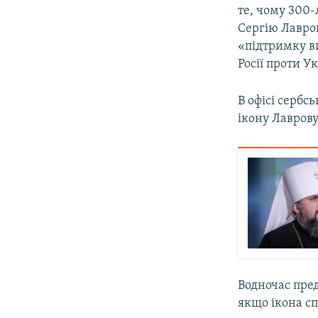
те, чому 300-
Сергію Лавров
«підтримку ви
Росії проти У
В офісі сербс
ікону Лаврову
Водночас пред
якщо ікона сп