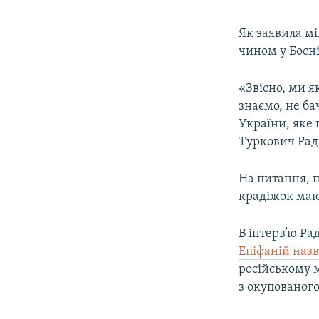
Як заявила мі
чином у Босні
«Звісно, ми я
знаємо, не б
України, яке 
Туркович Рад
На питання, п
крадіжок маю
В інтерв’ю Ра
Епіфаній наз
російському 
з окупованого