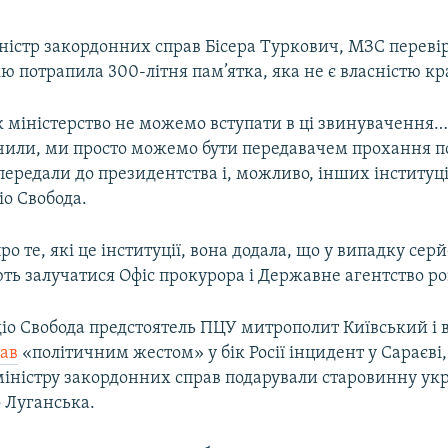
ністр закордонних справ Бісера Туркович, МЗС переві
ю потрапила 300-літня пам’ятка, яка не є власністю кр
к міністерство не можемо вступати в ці звинувачення
ачили, ми просто можемо бути передавачем прохання п
передали до президентства і, можливо, інших інституці
іо Свобода.
ро те, які це інституції, вона додала, що у випадку сер
ть залучатися Офіс прокурора і Державне агентство ро
діо Свобода предстоятель ПЦУ митрополит Київський і в
вав
«політичним жестом» у бік Росії інцидент у Сараєві,
міністру закордонних справ подарували старовинну укр
 Луганська.