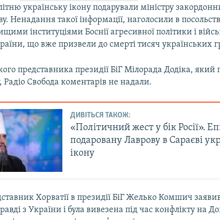
літню українську ікону подарували міністру закордонни
у. Ненадання такої інформації, наголосили в посольст
щими інституціями Боснії агресивної політики і війсь
країни, що вже призвели до смерті тисяч українських 
ького представника президії БіГ Мілорада Додіка, який
, Радіо Свобода коментарів не надали.
ДИВІТЬСЯ ТАКОЖ:
«Політичний жест у бік Росії». Е
подаровану Лаврову в Сараєві ук
ікону
ставник Хорватії в президії БіГ Желько Комшич заявив,
равді з України і була вивезена під час конфлікту на До