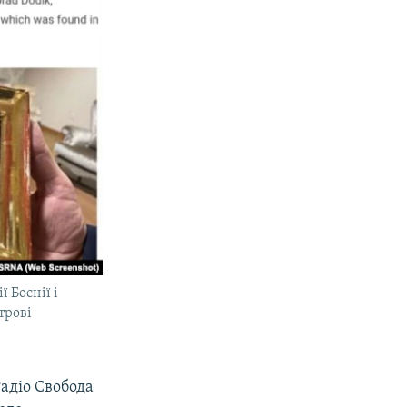
 Боснії і
трові
Радіо Свобода