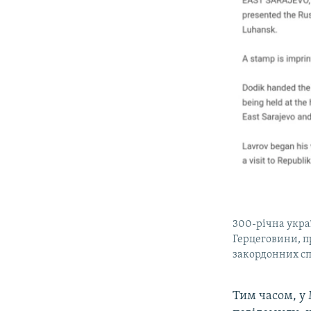
300-річна украї
Герцеговини, п
закордонних спр
Тим часом, у 