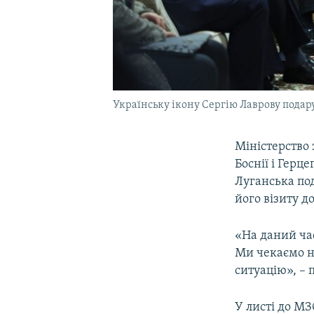
Українську ікону Сергію Лаврову подарув
Міністерство
Боснії і Герц
Луганська под
його візиту д
«На даний ча
Ми чекаємо на
ситуацію», – 
У листі до МЗ