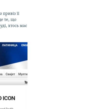
 привіз її
е те, що
уді, хтось має