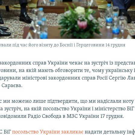
али під час його візиту до Боснії і Герцеговини 14 грудня
 закордонних справ України чекає на зустріч із предс
еговини, на якій мають обговорити те, чому українську 
арували міністрові закордонних справ Росії Сергію Лав
о Сараєва.
с ми можемо лише підтвердити, що ми надіслали ноту 
 зустріч, на якій посольство України і міністерство БіГ
повідомили Радіо Свобода в МЗС України 17 грудня.
С БіГ
посольство України закликає
надати детальну ін