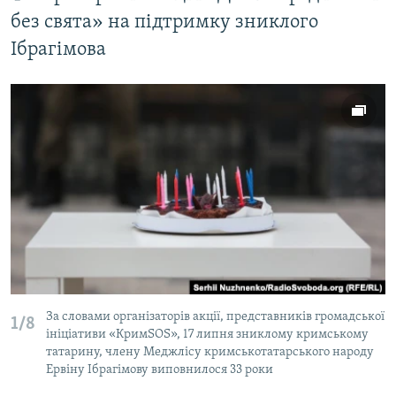
без свята» на підтримку зниклого
Ібрагімова
За словами організаторів акції, представників громадської
1/8
ініціативи «КримSOS», 17 липня зниклому кримському
татарину, члену Меджлісу кримськотатарського народу
Ервіну Ібрагімову виповнилося 33 роки