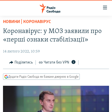
Доступність
посилання
Перейти
НОВИНИ | КОРОНАВІРУС
до
РАДІО СВОБОДА – 70 РОКІВ
Коронавірус: у МОЗ заявили про
основного
ВСЕ ЗА ДОБУ
матеріалу
«перші ознаки стабілізації»
СТАТТІ
Перейти
до
14 лютого 2022, 10:59
ВІЙНА
ПОЛІТИКА
основної
РОСІЙСЬКА «ФІЛЬТРАЦІЯ»
Поділитись
Читати без VPN
ЕКОНОМІКА
навігації
Перейти
ДОНБАС.РЕАЛІЇ
СУСПІЛЬСТВО
до
Додати Радіо Свобода як бажане джерело в Google
КРИМ.РЕАЛІЇ
КУЛЬТУРА
пошуку
ТИ ЯК?
СПОРТ
СХЕМИ
УКРАЇНА
КИТАЙ.ВИКЛИКИ
СВІТ