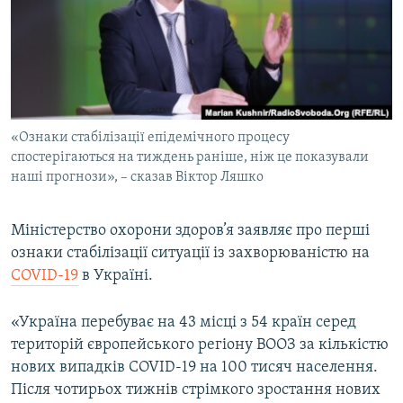
МУЛЬТИМЕДІА
ФОТО
СПЕЦПРОЄКТИ
ПОДКАСТИ
«Ознаки стабілізації епідемічного процесу
спостерігаються на тиждень раніше, ніж це показували
КРИМ РЕАЛІЇ
наші прогнози», – сказав Віктор Ляшко
РУС
УКР
Міністерство охорони здоров’я заявляє про перші
КТАТ
ознаки стабілізації ситуації із захворюваністю на
COVID-19
в Україні.
ДОЛУЧАЙСЯ!
«Україна перебуває на 43 місці з 54 країн серед
територій європейського регіону ВООЗ за кількістю
нових випадків COVID-19 на 100 тисяч населення.
Після чотирьох тижнів стрімкого зростання нових