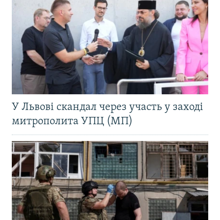
У Львові скандал через участь у заході
митрополита УПЦ (МП)