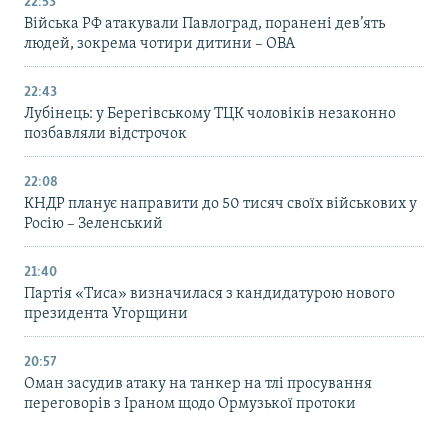
22:53
Війська РФ атакували Павлоград, поранені дев’ять
людей, зокрема чотири дитини – ОВА
22:43
Лубінець: у Берегівському ТЦК чоловіків незаконно
позбавляли відстрочок
22:08
КНДР планує направити до 50 тисяч своїх військових у
Росію – Зеленський
21:40
Партія «Тиса» визначилася з кандидатурою нового
президента Угорщини
20:57
Оман засудив атаку на танкер на тлі просування
переговорів з Іраном щодо Ормузької протоки