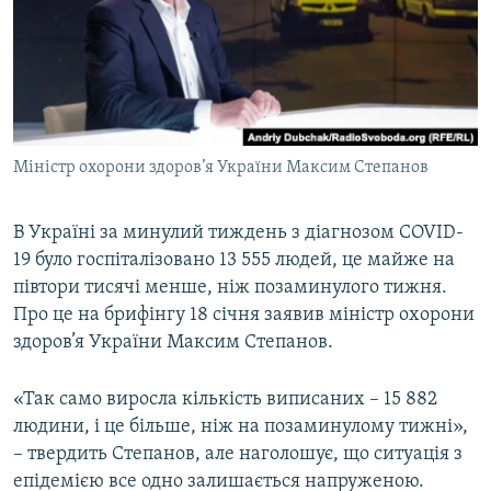
МУЛЬТИМЕДІА
ФОТО
СПЕЦПРОЄКТИ
ПОДКАСТИ
Міністр охорони здоров’я України Максим Степанов
КРИМ РЕАЛІЇ
РУС
В Україні за минулий тиждень з діагнозом COVID-
19 було госпіталізовано 13 555 людей, це майже на
УКР
півтори тисячі менше, ніж позаминулого тижня.
КТАТ
Про це на брифінгу 18 січня заявив міністр охорони
здоров’я України Максим Степанов.
ДОЛУЧАЙСЯ!
«Так само виросла кількість виписаних – 15 882
людини, і це більше, ніж на позаминулому тижні»,
– твердить Степанов, але наголошує, що ситуація з
епідемією все одно залишається напруженою.