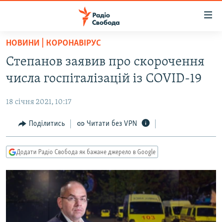
Доступність
посилання
Перейти
НОВИНИ | КОРОНАВІРУС
до
РАДІО СВОБОДА – 70 РОКІВ
Степанов заявив про скорочення
основного
ВСЕ ЗА ДОБУ
матеріалу
числа госпіталізацій із COVID-19
СТАТТІ
Перейти
до
18 січня 2021, 10:17
ВІЙНА
ПОЛІТИКА
основної
РОСІЙСЬКА «ФІЛЬТРАЦІЯ»
Поділитись
Читати без VPN
ЕКОНОМІКА
навігації
Перейти
ДОНБАС.РЕАЛІЇ
СУСПІЛЬСТВО
до
Додати Радіо Свобода як бажане джерело в Google
КРИМ.РЕАЛІЇ
КУЛЬТУРА
пошуку
ТИ ЯК?
СПОРТ
СХЕМИ
УКРАЇНА
КИТАЙ.ВИКЛИКИ
СВІТ