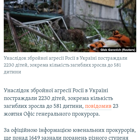
МУЛЬТИМЕДІА
ФОТО
СПЕЦПРОЄКТИ
ПОДКАСТИ
КРИМ РЕАЛІЇ
Унаслідок збройної агресії Росії в Україні постраждали
РУС
2230 дітей, зокрема кількість загиблих зросла до 581
дитини
УКР
КТАТ
Унаслідок збройної агресії Росії в Україні
постраждали 2230 дітей, зокрема кількість
ДОЛУЧАЙСЯ!
загиблих зросла до 581 дитини,
повідомив
23
жовтня Офіс генерального прокурора.
За офіційною інформацією ювенальних прокурорів,
ще понад 1649 зазнали поранень різного ступеня