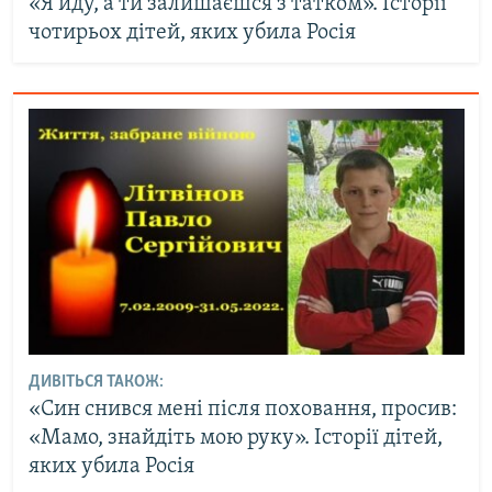
«Я йду, а ти залишаєшся з татком». Історії
чотирьох дітей, яких убила Росія
ДИВІТЬСЯ ТАКОЖ:
«Син снився мені після поховання, просив:
«Мамо, знайдіть мою руку». Історії дітей,
яких убила Росія