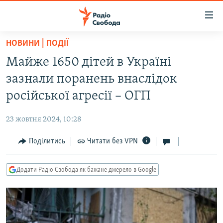
Доступність
посилання
Перейти
НОВИНИ | ПОДІЇ
до
РАДІО СВОБОДА – 70 РОКІВ
Майже 1650 дітей в Україні
основного
ВСЕ ЗА ДОБУ
матеріалу
зазнали поранень внаслідок
СТАТТІ
Перейти
російської агресії – ОГП
до
ВІЙНА
ПОЛІТИКА
основної
23 жовтня 2024, 10:28
РОСІЙСЬКА «ФІЛЬТРАЦІЯ»
ЕКОНОМІКА
навігації
Перейти
Поділитись
Читати без VPN
ДОНБАС.РЕАЛІЇ
СУСПІЛЬСТВО
до
КРИМ.РЕАЛІЇ
КУЛЬТУРА
пошуку
Додати Радіо Свобода як бажане джерело в Google
ТИ ЯК?
СПОРТ
СХЕМИ
УКРАЇНА
КИТАЙ.ВИКЛИКИ
СВІТ