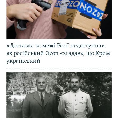
«Доставка за межі Росії недоступна»:
як російський Ozon «згадав», що Крим
український