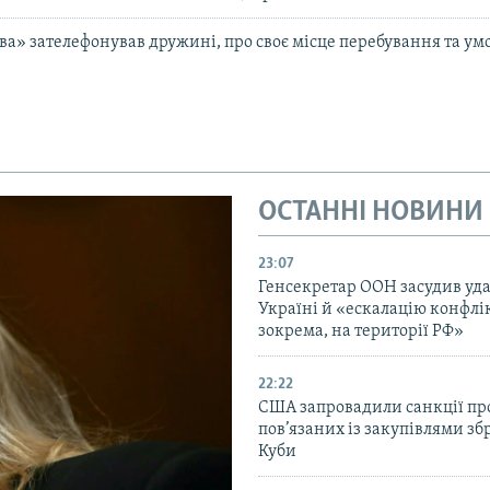
а» зателефонував дружині, про своє місце перебування та у
ОСТАННІ НОВИНИ
23:07
Генсекретар ООН засудив уда
Україні й «ескалацію конфлік
зокрема, на території РФ»
22:22
США запровадили санкції про
пов’язаних із закупівлями зб
Куби