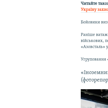
Читайте тако
Україну захис
Бойовики виз
Раніше ватаж
військових, п
«Азовсталь» у
Угруповання «
«Іноземний
(фоторепо