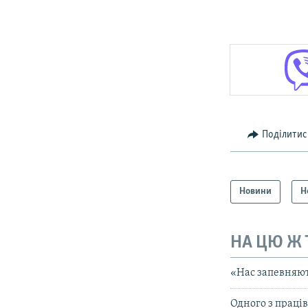
Поділитис
Новини
Н
НА ЦЮ Ж
«Нас запевняют
Одного з праці