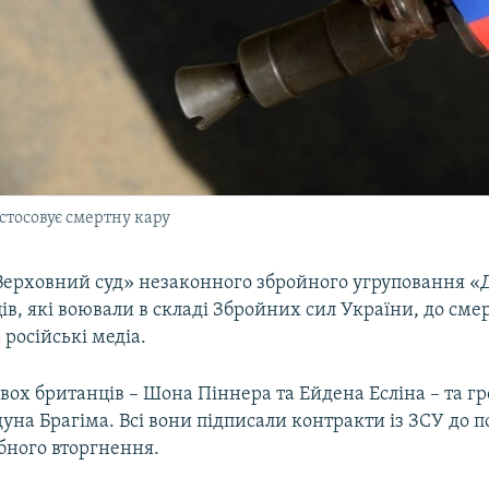
стосовує смертну кару
Верховний суд» незаконного збройного угруповання «
ів, які воювали в складі Збройних сил України, до сме
російські медіа.
вох британців – Шона Піннера та Ейдена Есліна – та 
на Брагіма. Всі вони підписали контракти із ЗСУ до п
ного вторгнення.