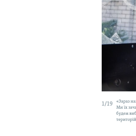
«Зараз на
1/19
Ми їх зач
будем ви
територій