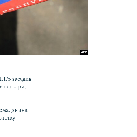
ДНР» засудив
ртної кари,
громадянина
очатку