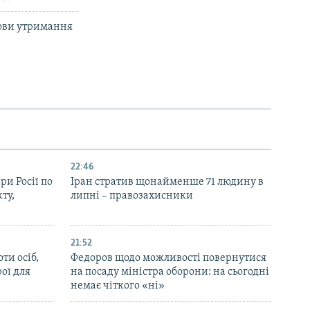
мови утримання
22:46
ри Росії по
Іран стратив щонайменше 71 людину в
ту,
липні – правозахисники
21:52
ти осіб,
Федоров щодо можливості повернутися
рої для
на посаду міністра оборони: на сьогодні
немає чіткого «ні»