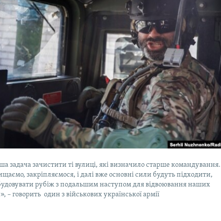
ша задача зачистити ті вулиці, які визначило старше командування.
ищаємо, закріпляємося, і далі вже основні сили будуть підходити,
будовувати рубіж з подальшим наступом для відвоювання наших
», – говорить один з військових української армії