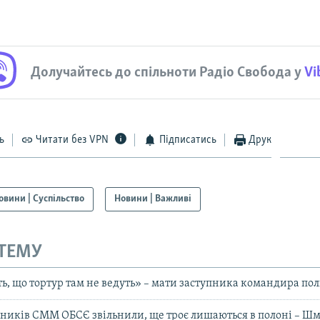
Долучайтесь до спільноти Радіо Свобода у
Vi
ь
Читати без VPN
Підписатись
Друк
овини | Суспільство
Новини | Важливі
 ТЕМУ
ь, що тортур там не ведуть» – мати заступника командира по
вників СММ ОБСЄ звільнили, ще троє лишаються в полоні – Шм