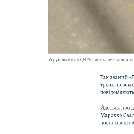
Угруповання «ДНР» «легалізувало» й за
Так званий «
трьох іноземц
повідомляють 
Йдеться про д
Марокко Сааду
повномасштаб