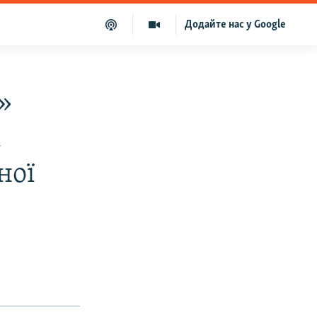
Додайте нас у Google
»
і
ної