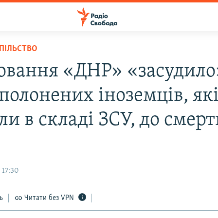
СПІЛЬСТВО
овання «ДНР» «засудило
полонених іноземців, як
и в складі ЗСУ, до смерт
 17:30
ь
Читати без VPN