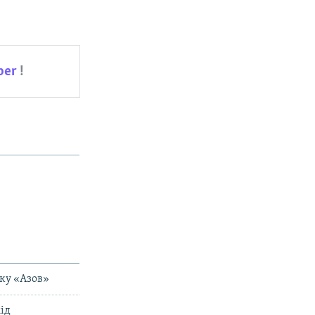
д
ber
!
лку «Азов»
ід