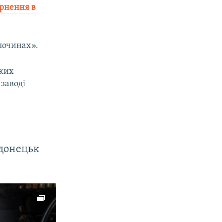
ернення в
лочинах».
ьких
 заводі
одонецьк