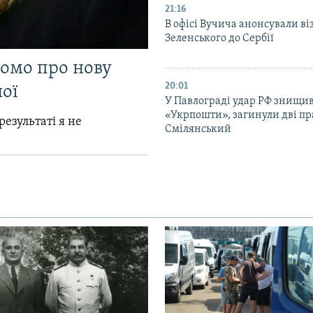
21:16
В офісі Вучича анонсували ві
Зеленського до Сербії
домо про нову
20:01
ої
У Павлограді удар РФ знищив
«Укрпошти», загинули дві пр
результаті я не
Смілянський