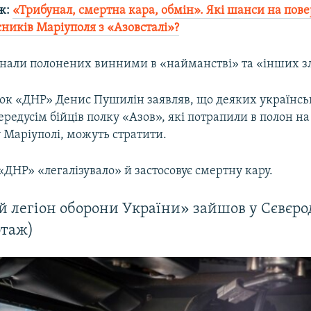
ж:
«Трибунал, смертна кара, обмін». Які шанси на пов
ників Маріуполя з «Азовсталі»?
нали полонених винними в «найманстві» та «інших з
ок «ДНР» Денис Пушилін заявляв, що деяких українс
ередусім бійців полку «Азов», які потрапили в полон на
 Маріуполі, можуть стратити.
ДНР» «легалізувало» й застосовує смертну кару.
 легіон оборони України» зайшов у Сєвєр
ртаж)