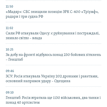
11:50
«Мадяр»: СБС знищили позицію ЗРК С-400 «Тріумф»,
радари і три судна РФ
11:02
Сили РФ атакували Одесу: є руйнування і постраждалі,
зникло світло – влада
10:25
За добу на фронті відбулось понад 230 бойових зіткнень
– Генштаб
09:46
ЗСУ: Росія атакувала Україну 202 дронами і ракетами,
основний напрямок удару – Одещина
09:10
Генштаб: Росія втратила ще 1130 військових, два танки і
понад 40 артсистем