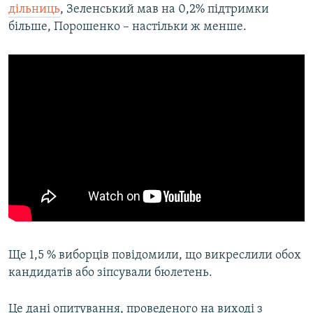
дільниць
, Зеленський мав на 0,2% підтримки
Усі сайти RFE/RL
більше, Порошенко – настільки ж менше.
Ще 1,5 % виборців повідомили, що викреслили обох
кандидатів або зіпсували бюлетень.
Це дані опитування, проведеного на виході з