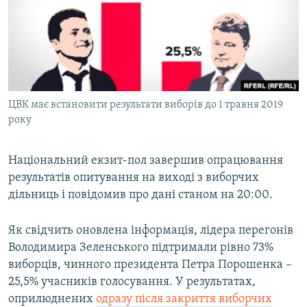
МУЛЬТИМЕДІА
ФОТО
СПЕЦПРОЄКТИ
ПОДКАСТИ
ЦВК має встановити результати виборів до 1 травня 2019
року
КРИМ РЕАЛІЇ
РУС
Національний екзит-пол завершив опрацювання
УКР
результатів опитування на виході з виборчих
КТАТ
дільниць і повідомив про дані станом на 20:00.
ДОЛУЧАЙСЯ!
Як свідчить оновлена інформація, лідера перегонів
Володимира Зеленського підтримали рівно 73%
виборців, чинного президента Петра Порошенка –
25,5% учасників голосування. У результатах,
оприлюднених
одразу після закриття виборчих