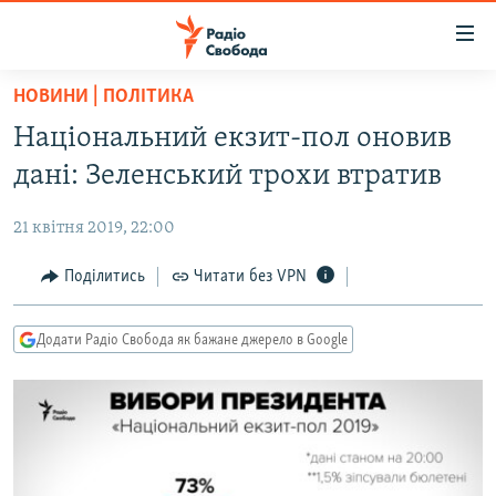
Доступність
посилання
Перейти
НОВИНИ | ПОЛІТИКА
до
РАДІО СВОБОДА – 70 РОКІВ
Національний екзит-пол оновив
основного
ВСЕ ЗА ДОБУ
матеріалу
дані: Зеленський трохи втратив
СТАТТІ
Перейти
до
21 квітня 2019, 22:00
ВІЙНА
ПОЛІТИКА
основної
РОСІЙСЬКА «ФІЛЬТРАЦІЯ»
Поділитись
Читати без VPN
ЕКОНОМІКА
навігації
Перейти
ДОНБАС.РЕАЛІЇ
СУСПІЛЬСТВО
до
Додати Радіо Свобода як бажане джерело в Google
КРИМ.РЕАЛІЇ
КУЛЬТУРА
пошуку
ТИ ЯК?
СПОРТ
СХЕМИ
УКРАЇНА
КИТАЙ.ВИКЛИКИ
СВІТ