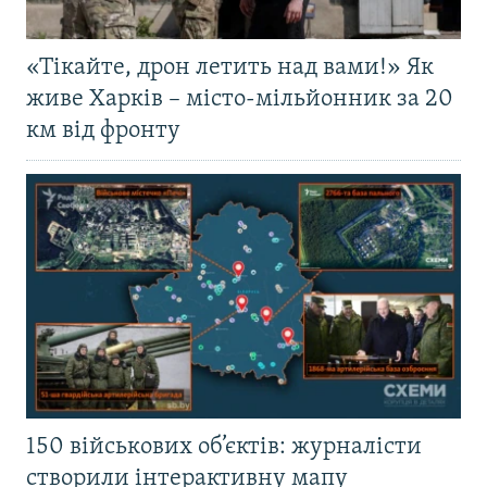
«Тікайте, дрон летить над вами!» Як
живе Харків – місто-мільйонник за 20
км від фронту
150 військових об’єктів: журналісти
створили інтерактивну мапу