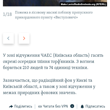
Пожежа в лісовому масиві поблизу пропускного
1/18
прикордонного пункту «Виступовичі»
Н
В
а
п
з
е
а
р
У зоні відчуження ЧАЕС (Київська область) гасять
д
е
окремі осередки тління торф’яників. З вогнем
д
борються 210 людей та 74 одиниці техніки.
Зазначається, що радіаційний фон у Києві та
Київській області, а також у зоні відчуження у
межах природних фонових значень.
Поділитись
Читати без VPN
Підписатись