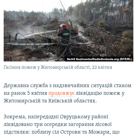
МУЛЬТИМЕДІА
ФОТО
СПЕЦПРОЄКТИ
ПОДКАСТИ
КРИМ РЕАЛІЇ
РУС
Гасіння пожеж у Житомирській області, 22 квітня
УКР
КТАТ
Державна служба з надзвичайних ситуацій станом
на ранок 5 квітня
продовжує
ліквідацію пожеж у
Житомирській та Київській областях.
ДОЛУЧАЙСЯ!
Зокрема, напередодні Овруцькому районі
ліквідовано три осередки загорання лісової
підстилки: поблизу сіл Острови та Можари, що