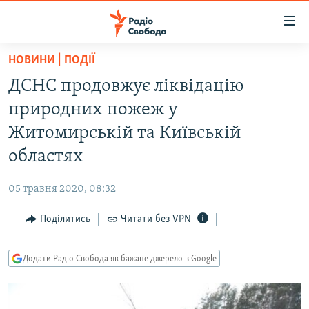
Доступність
посилання
Перейти
НОВИНИ | ПОДІЇ
до
РАДІО СВОБОДА – 70 РОКІВ
ДСНС продовжує ліквідацію
основного
ВСЕ ЗА ДОБУ
матеріалу
природних пожеж у
СТАТТІ
Перейти
Житомирській та Київській
до
ВІЙНА
ПОЛІТИКА
областях
основної
РОСІЙСЬКА «ФІЛЬТРАЦІЯ»
ЕКОНОМІКА
навігації
05 травня 2020, 08:32
Перейти
ДОНБАС.РЕАЛІЇ
СУСПІЛЬСТВО
до
Поділитись
Читати без VPN
КРИМ.РЕАЛІЇ
КУЛЬТУРА
пошуку
ТИ ЯК?
СПОРТ
Додати Радіо Свобода як бажане джерело в Google
СХЕМИ
УКРАЇНА
КИТАЙ.ВИКЛИКИ
СВІТ