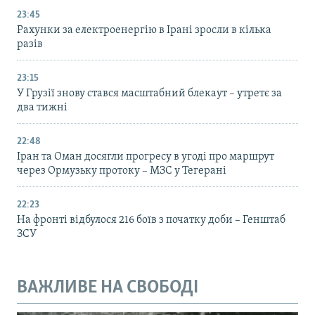
23:45
Рахунки за електроенергію в Ірані зросли в кілька
разів
23:15
У Грузії знову стався масштабний блекаут – утретє за
два тижні
22:48
Іран та Оман досягли прогресу в угоді про маршрут
через Ормузьку протоку – МЗС у Тегерані
22:23
На фронті відбулося 216 боїв з початку доби – Генштаб
ЗСУ
ВАЖЛИВЕ НА СВОБОДІ