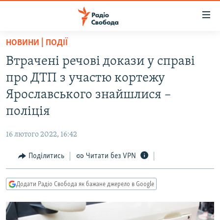
Доступність
посилання
Перейти
НОВИНИ | ПОДІЇ
до
РАДІО СВОБОДА – 70 РОКІВ
Втрачені речові докази у справі
основного
ВСЕ ЗА ДОБУ
матеріалу
про ДТП з участю кортежу
СТАТТІ
Перейти
Ярославського знайшлися –
до
ВІЙНА
ПОЛІТИКА
поліція
основної
РОСІЙСЬКА «ФІЛЬТРАЦІЯ»
ЕКОНОМІКА
навігації
16 лютого 2022, 16:42
Перейти
ДОНБАС.РЕАЛІЇ
СУСПІЛЬСТВО
до
Поділитись
Читати без VPN
КРИМ.РЕАЛІЇ
КУЛЬТУРА
пошуку
ТИ ЯК?
СПОРТ
Додати Радіо Свобода як бажане джерело в Google
СХЕМИ
УКРАЇНА
ПРИАЗОВ’Я
СВІТ