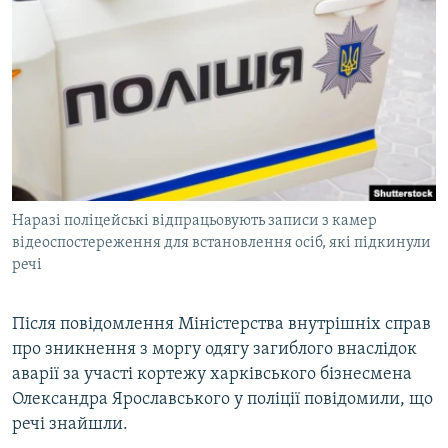
КИТАЙ.ВИКЛИКИ
МУЛЬТИМЕДІА
ФОТО
СПЕЦПРОЄКТИ
ПОДКАСТИ
КРИМ РЕАЛІЇ
Наразі поліцейські відпрацьовують записи з камер
РУС
відеоспостереження для встановлення осіб, які підкинули
речі
УКР
КТАТ
Після повідомлення Міністерства внутрішніх справ
про зникнення з моргу одягу загиблого внаслідок
ДОЛУЧАЙСЯ!
аварії за участі кортежу харківського бізнесмена
Олександра Ярославського у поліції повідомили, що
речі знайшли.