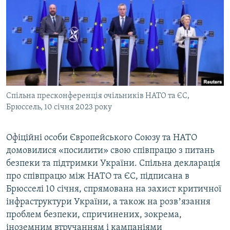
МУЛЬТИМЕДІА
ФОТО
СПЕЦПРОЄКТИ
ПОДКАСТИ
КРИМ РЕАЛІЇ
Спільна пресконференція очільників НАТО та ЄС,
РУС
Брюссель, 10 січня 2023 року
УКР
Офіційні особи Європейського Союзу та НАТО
КТАТ
домовилися «посилити» свою співпрацю з питань
безпеки та підтримки України. Спільна декларація
ДОЛУЧАЙСЯ!
про співпрацю між НАТО та ЄС, підписана в
Брюсселі 10 січня, спрямована на захист критичної
інфраструктури України, а також на розвʼязання
проблем безпеки, спричинених, зокрема,
іноземним втручанням і кампаніями