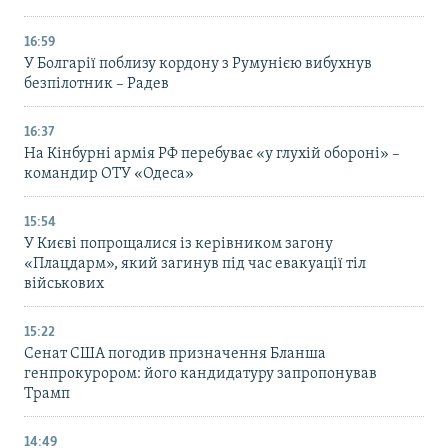
16:59
У Болгарії поблизу кордону з Румунією вибухнув
безпілотник – Радев
16:37
На Кінбурні армія РФ перебуває «у глухій обороні» –
командир ОТУ «Одеса»
15:54
У Києві попрощалися із керівником загону
«Плацдарм», який загинув під час евакуації тіл
військових
15:22
Сенат США погодив призначення Бланша
генпрокурором: його кандидатуру запропонував
Трамп
14:49