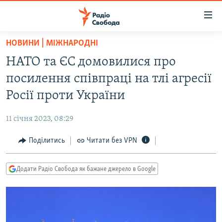
Доступність
посилання
Перейти
НОВИНИ | МІЖНАРОДНІ
до
РАДІО СВОБОДА – 70 РОКІВ
НАТО та ЄС домовилися про
основного
ВСЕ ЗА ДОБУ
матеріалу
посилення співпраці на тлі агресії
СТАТТІ
Перейти
Росії проти України
до
ВІЙНА
ПОЛІТИКА
основної
11 січня 2023, 08:29
РОСІЙСЬКА «ФІЛЬТРАЦІЯ»
ЕКОНОМІКА
навігації
Перейти
Поділитись
Читати без VPN
ДОНБАС.РЕАЛІЇ
СУСПІЛЬСТВО
до
КРИМ.РЕАЛІЇ
КУЛЬТУРА
пошуку
Додати Радіо Свобода як бажане джерело в Google
ТИ ЯК?
СПОРТ
СХЕМИ
УКРАЇНА
КИТАЙ.ВИКЛИКИ
СВІТ