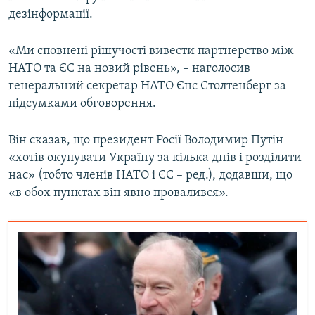
Усі сайти RFE/RL
дезінформації.
«Ми сповнені рішучості вивести партнерство між
НАТО та ЄС на новий рівень», – наголосив
генеральний секретар НАТО Єнс Столтенберг за
підсумками обговорення.
Він сказав, що президент Росії Володимир Путін
«хотів окупувати Україну за кілька днів і розділити
нас» (тобто членів НАТО і ЄС – ред.), додавши, що
«в обох пунктах він явно провалився».