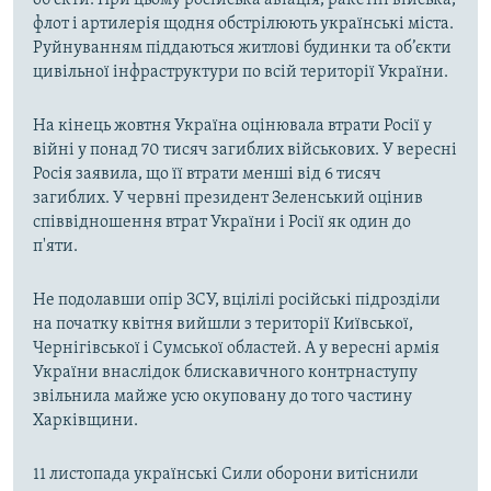
флот і артилерія щодня обстрілюють українські міста.
Руйнуванням піддаються житлові будинки та об’єкти
цивільної інфраструктури по всій території України.
На кінець жовтня Україна оцінювала втрати Росії у
війні у понад 70 тисяч загиблих військових. У вересні
Росія заявила, що її втрати менші від 6 тисяч
загиблих. У червні президент Зеленський оцінив
співвідношення втрат України і Росії як один до
п'яти.
Не подолавши опір ЗСУ, вцілілі російські підрозділи
на початку квітня вийшли з території Київської,
Чернігівської і Сумської областей. А у вересні армія
України внаслідок блискавичного контрнаступу
звільнила майже усю окуповану до того частину
Харківщини.
11 листопада українські Сили оборони витіснили