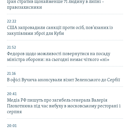
Іран стратив щонайменше 71 людину в липні –
правозахисники
22:22
США запровадили санкції проти осіб, пов’язаних із
закупівлями зброї для Куби
21:52
Федоров щодо можливості повернутися на посаду
міністра оборони: на сьогодні немає чіткого «ні»
21:16
В офісі Вучича анонсували візит Зеленського до Сербії
20:41
Медіа РФ пишуть про загибель генерала Валерія
Плохотнюка під час вибуху в московському ресторані 1
серпня
20:01