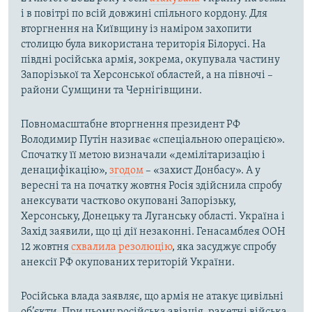
і в повітрі по всій довжині спільного кордону. Для
вторгнення на Київщину із наміром захопити
столицю була використана територія Білорусі. На
півдні російська армія, зокрема, окупувала частину
Запорізької та Херсонської областей, а на півночі –
райони Сумщини та Чернігівщини.
Повномасштабне вторгнення президент РФ
Володимир Путін називає «спеціальною операцією».
Спочатку її метою визначали «демілітаризацію і
денацифікацію»,
згодом
– «захист Донбасу». А у
вересні та на початку жовтня Росія здійснила спробу
анексувати частково окуповані Запорізьку,
Херсонську, Донецьку та Луганську області. Україна і
Захід заявили, що ці дії незаконні. Генасамблея ООН
12 жовтня
схвалила резолюцію
, яка засуджує спробу
анексії РФ окупованих територій України.
Російська влада заявляє, що армія не атакує цивільні
об’єкти. При цьому російська авіація, ракетні війська,