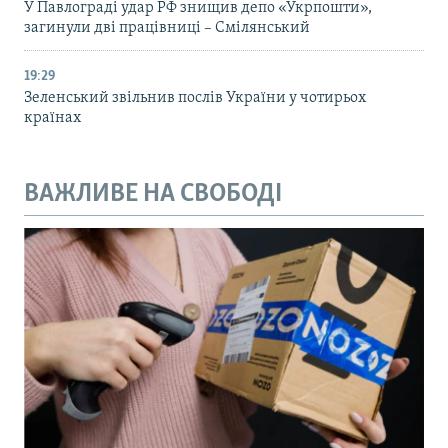
У Павлограді удар РФ знищив депо «Укрпошти»,
загинули дві працівниці – Смілянський
19:29
Зеленський звільнив послів України у чотирьох
країнах
ВАЖЛИВЕ НА СВОБОДІ