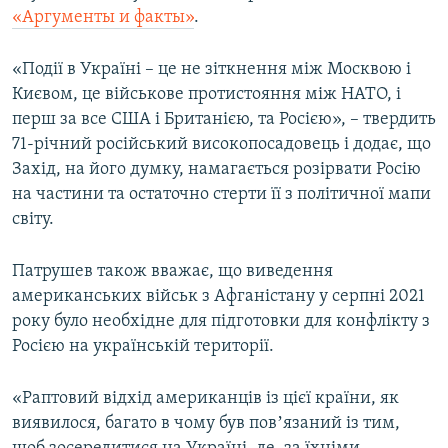
«Аргументы и факты»
.
Усі сайти RFE/RL
«Події в Україні – це не зіткнення між Москвою і
Києвом, це військове протистояння між НАТО, і
перш за все США і Британією, та Росією», – твердить
71-річний російський високопосадовець і додає, що
Захід, на його думку, намагається розірвати Росію
на частини та остаточно стерти її з політичної мапи
світу.
Патрушев також вважає, що виведення
американських військ з Афганістану у серпні 2021
року було необхідне для підготовки для конфлікту з
Росією на українській території.
«Раптовий відхід американців із цієї країни, як
виявилося, багато в чому був повʼязаний із тим,