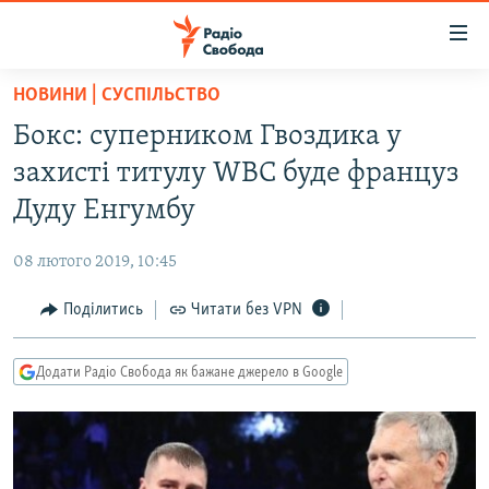
Доступність
посилання
Перейти
НОВИНИ | СУСПІЛЬСТВО
до
РАДІО СВОБОДА – 70 РОКІВ
Бокс: суперником Гвоздика у
основного
ВСЕ ЗА ДОБУ
матеріалу
захисті титулу WBC буде француз
СТАТТІ
Перейти
Дуду Енгумбу
до
ВІЙНА
ПОЛІТИКА
основної
08 лютого 2019, 10:45
РОСІЙСЬКА «ФІЛЬТРАЦІЯ»
ЕКОНОМІКА
навігації
Перейти
Поділитись
Читати без VPN
ДОНБАС.РЕАЛІЇ
СУСПІЛЬСТВО
до
КРИМ.РЕАЛІЇ
КУЛЬТУРА
пошуку
Додати Радіо Свобода як бажане джерело в Google
ТИ ЯК?
СПОРТ
СХЕМИ
УКРАЇНА
КИТАЙ.ВИКЛИКИ
СВІТ