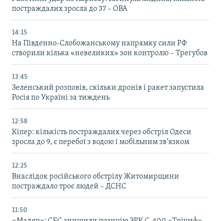
постраждалих зросла до 37 – ОВА
14:15
На Південно-Слобожанському напрямку сили РФ
створили кілька «невеликих» зон контролю – Трегубов
13:45
Зеленський розповів, скільки дронів і ракет запустила
Росія по Україні за тиждень
12:58
Кіпер: кількість постраждалих через обстріл Одеси
зросла до 9, є перебої з водою і мобільним зв’язком
12:25
Внаслідок російського обстрілу Житомирщини
постраждало троє людей – ДСНС
11:50
«Мадяр»: СБС знищили позицію ЗРК С-400 «Тріумф»,