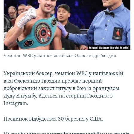
МУЛЬТИМЕДІА
ФОТО
СПЕЦПРОЄКТИ
ПОДКАСТИ
КРИМ РЕАЛІЇ
Чемпіон WBC у напівважкій вазі Олександр Гвоздик
РУС
УКР
Український боксер, чемпіон WBC у напівважкій
вазі Олександр Гвоздик проведе перший
КТАТ
добровільний захист титулу в бою із французом
Дуду Енгумбу, йдеться на сторінці Гвоздика в
ДОЛУЧАЙСЯ!
Instagram.
Поєдинок відбудеться 30 березня у США.