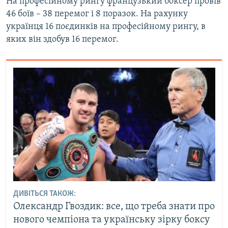
На професійному рингу французький боксер провів
Усі сайти RFE/RL
46 боїв – 38 перемог і 8 поразок. На рахунку
українця 16 поєдинків на професійному рингу, в
яких він здобув 16 перемог.
ДИВІТЬСЯ ТАКОЖ:
Олександр Гвоздик: все, що треба знати про
нового чемпіона та українську зірку боксу