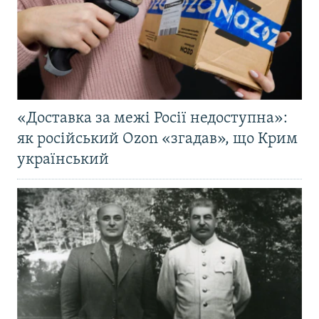
«Доставка за межі Росії недоступна»:
як російський Ozon «згадав», що Крим
український