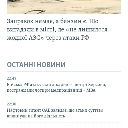
Заправок немає, а бензин є. Що
вигадали в місті, де «не лишилося
жодної АЗС» через атаки РФ
ОСТАННІ НОВИНИ
22:49
Війська РФ атакували лікарню в центрі Херсона,
постраждали чотири медпрацівниці – МВА
22:30
Нафтовий гігант ОАЕ заявляє, що атаки суттєво
вплинули на його діяльність