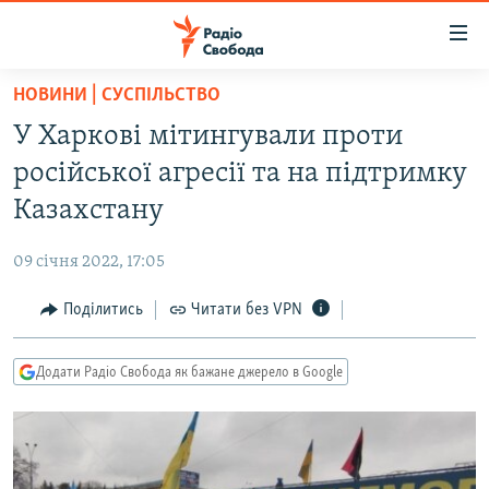
Доступність
посилання
Перейти
НОВИНИ | СУСПІЛЬСТВО
до
РАДІО СВОБОДА – 70 РОКІВ
У Харкові мітингували проти
основного
ВСЕ ЗА ДОБУ
матеріалу
російської агресії та на підтримку
СТАТТІ
Перейти
Казахстану
до
ВІЙНА
ПОЛІТИКА
основної
09 січня 2022, 17:05
РОСІЙСЬКА «ФІЛЬТРАЦІЯ»
ЕКОНОМІКА
навігації
Перейти
Поділитись
Читати без VPN
ДОНБАС.РЕАЛІЇ
СУСПІЛЬСТВО
до
КРИМ.РЕАЛІЇ
КУЛЬТУРА
пошуку
Додати Радіо Свобода як бажане джерело в Google
ТИ ЯК?
СПОРТ
СХЕМИ
УКРАЇНА
КИТАЙ.ВИКЛИКИ
СВІТ