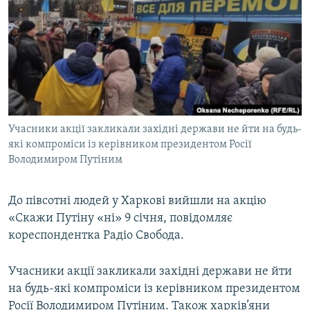
МУЛЬТИМЕДІА
ФОТО
СПЕЦПРОЄКТИ
ПОДКАСТИ
КРИМ РЕАЛІЇ
Учасники акції закликали західні держави не йти на будь-
РУС
які компроміси із керівником президентом Росії
Володимиром Путіним
УКР
КТАТ
До півсотні людей у Харкові вийшли на акцію
«Скажи Путіну «ні» 9 січня, повідомляє
ДОЛУЧАЙСЯ!
кореспондентка Радіо Свобода.
Учасники акції закликали західні держави не йти
на будь-які компроміси із керівником президентом
Росії Володимиром Путіним. Також харків’яни