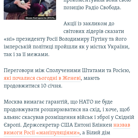
прокоментувала вона свою
позицію Радіо Свобода.
Акції із закликом до
світових лідерів сказати
«ні» президенту Росії Володимиру Путіну та його
імперській політиці пройшли як у містах України,
так і за її межами.
Переговори між Сполученими Штатами та Росією,
які почалися сьогодні в Женеві
, мають
продовжитися 10 січня.
Москва вимагає гарантій, що НАТО не буде
продовжувати розширюватися на схід, і хоче, щоб
альянс скасував розміщення військ і зброї у Східній
Європі. Держсекретар США Ентоні Блінкен
назвав
вимоги Росії «маніпуляціями»
, а Білий дім