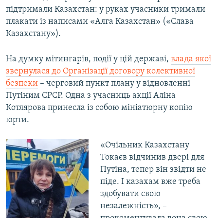
підтримали Казахстан: у руках учасники тримали
Усі сайти RFE/RL
плакати із написами «Алга Казахстан» («Слава
Казахстану»).
На думку мітингарів, події у цій державі,
влада якої
звернулася до Організації договору колективної
безпеки
– черговий пункт плану у відновленні
Путіним СРСР. Одна з учасниць акції Аліна
Котлярова принесла із собою мініатюрну копію
юрти.
«Очільник Казахстану
Токаєв відчинив двері для
Путіна, тепер він звідти не
піде. І казахам вже треба
здобувати свою
незалежність», –