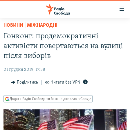
Доступність
посилання
Перейти
НОВИНИ | МІЖНАРОДНІ
до
РАДІО СВОБОДА – 70 РОКІВ
Гонконг: продемократичні
основного
ВСЕ ЗА ДОБУ
матеріалу
активісти повертаються на вулиці
СТАТТІ
Перейти
після виборів
до
ВІЙНА
ПОЛІТИКА
основної
01 грудня 2019, 17:58
РОСІЙСЬКА «ФІЛЬТРАЦІЯ»
ЕКОНОМІКА
навігації
Перейти
Поділитись
Читати без VPN
ДОНБАС.РЕАЛІЇ
СУСПІЛЬСТВО
до
КРИМ.РЕАЛІЇ
КУЛЬТУРА
пошуку
Додати Радіо Свобода як бажане джерело в Google
ТИ ЯК?
СПОРТ
СХЕМИ
УКРАЇНА
КИТАЙ.ВИКЛИКИ
СВІТ