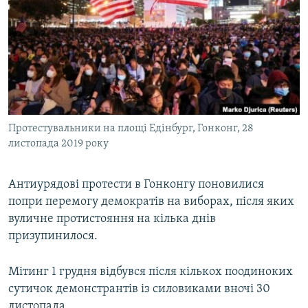
МУЛЬТИМЕДІА
ФОТО
СПЕЦПРОЄКТИ
ПОДКАСТИ
КРИМ РЕАЛІЇ
Протестувальники на площі Едінбург, Гонконг, 28
РУС
листопада 2019 року
УКР
Антиурядові протести в Гонконгу поновилися
КТАТ
попри перемогу демократів на виборах, після яких
вуличне протистояння на кілька днів
ДОЛУЧАЙСЯ!
призупинилося.
Мітинг 1 грудня відбувся після кількох поодиноких
сутичок демонстрантів із силовиками вночі 30
листопада.