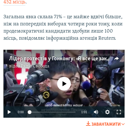
452 місць
.
Загальна явка склала 71% – це майже вдвічі більше,
ніж на попередніх виборах чотири роки тому, коли
продемократичні кандидати здобули лише 100
місць, повідомляє інформаційна агенція Reuters.
Лідер протестів у Гонконгу: «Я все ще закликаю людей голосувати, щоб показати наше незадоволення Пекіном» – відео
відео
Радіо Свобода
No media source currently available
0:00
1:01
ЗАВАНТАЖИТИ