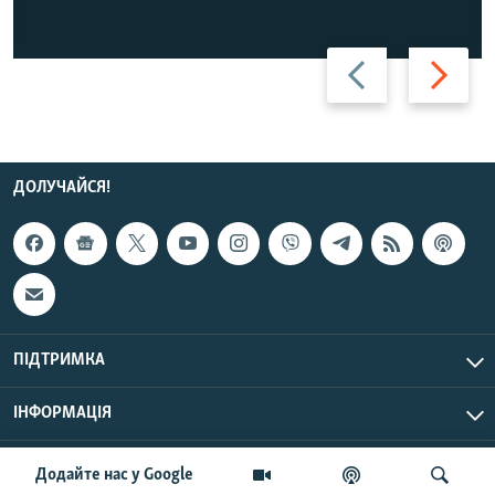
Назад
Вперед
ДОЛУЧАЙСЯ!
ПІДТРИМКА
ІНФОРМАЦІЯ
UTC+3
© Радіо Свобода, 2026 | Усі права застережено.
Додайте нас у Google