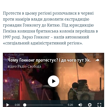
Протести в цьому регіоні розпочалися в червні
проти намірів влади дозволити екстрадицію
громадян Гонконгу до Китаю. Під юрисдикцію
Пекіна колишня британська колонія перейшла в
1997 році. Зараз Гонконг – напів автономний
«спеціальний адміністративний регіон».
Чому Гонконг протестує? І до чого тут Україна? – відео
відео
Радіо Свобода
No media source currently available
0:00
5:20