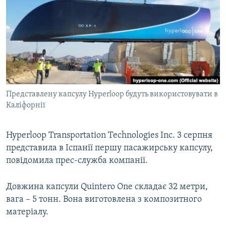
МУЛЬТИМЕДІА
ФОТО
СПЕЦПРОЄКТИ
ПОДКАСТИ
КРИМ РЕАЛІЇ
Представлену капсулу Hyperloop будуть використовувати в
РУС
Каліфорнії
УКР
Hyperloop Transportation Technologies Inc. 3 серпня
КТАТ
представила в Іспанії першу пасажирську капсулу,
повідомила прес-служба компанії.
ДОЛУЧАЙСЯ!
Довжина капсули Quintero One складає 32 метри,
вага – 5 тонн. Вона виготовлена з композитного
матеріалу.