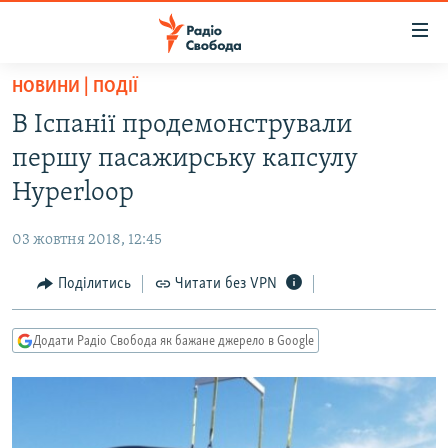
Доступність
посилання
Перейти
НОВИНИ | ПОДІЇ
до
РАДІО СВОБОДА – 70 РОКІВ
В Іспанії продемонстрували
основного
ВСЕ ЗА ДОБУ
матеріалу
першу пасажирську капсулу
СТАТТІ
Перейти
Hyperloop
до
ВІЙНА
ПОЛІТИКА
основної
03 жовтня 2018, 12:45
РОСІЙСЬКА «ФІЛЬТРАЦІЯ»
ЕКОНОМІКА
навігації
Перейти
Поділитись
Читати без VPN
ДОНБАС.РЕАЛІЇ
СУСПІЛЬСТВО
до
КРИМ.РЕАЛІЇ
КУЛЬТУРА
пошуку
Додати Радіо Свобода як бажане джерело в Google
ТИ ЯК?
СПОРТ
СХЕМИ
УКРАЇНА
КИТАЙ.ВИКЛИКИ
СВІТ