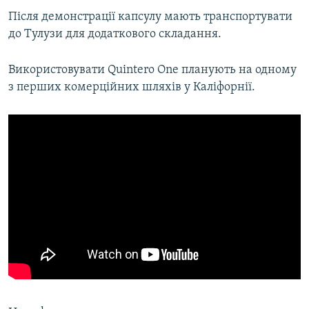
Усі сайти RFE/RL
Після демонстрації капсулу мають транспортувати
до Тулузи для додаткового складання.
Використовувати Quintero One планують на одному
з перших комерційних шляхів у Каліфорнії.