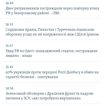
16:49
Двоє рятувальників постраждали через повторну атаку
РФ у Запорізькому районі – ОВА
16:33
Саудівська Аравія, Пакистан і Туреччина підписали
оборонну угоду на тлі напруженості між США й Іраном
15:57
Удар РФ по Одесі: пошкоджений стадіон, постраждала
людина – влада
15:45
60% українців проти передачі Росії Донбасу в обмін на
гарантії безпеки – опитування
14:56
Зеленський обговорив з Драпатим фронт та кадрові
питання у ЗСУ, «які потребують вирішення»