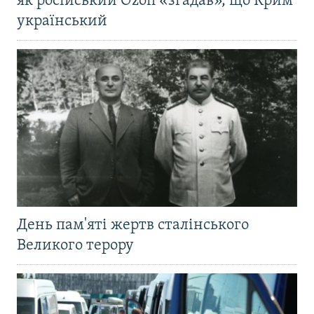
як російський Ozon «згадав», що Крим
український
День пам'яті жертв сталінського
Великого терору