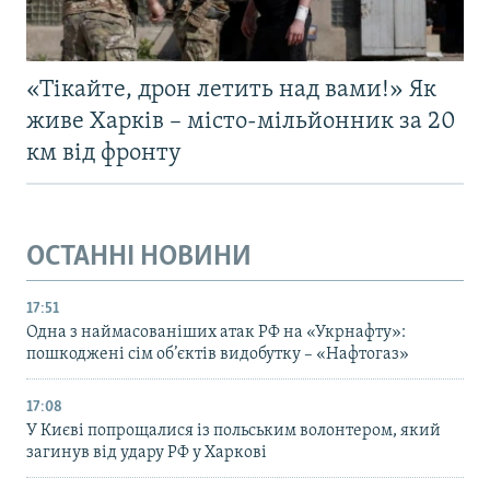
«Тікайте, дрон летить над вами!» Як
живе Харків – місто-мільйонник за 20
км від фронту
ОСТАННІ НОВИНИ
17:51
Одна з наймасованіших атак РФ на «Укрнафту»:
пошкоджені сім об’єктів видобутку – «Нафтогаз»
17:08
У Києві попрощалися із польським волонтером, який
загинув від удару РФ у Харкові