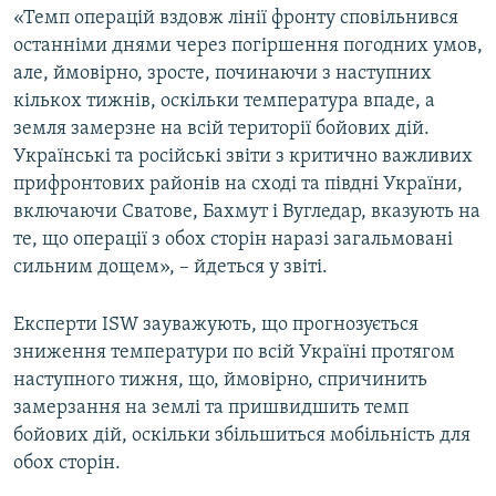
«Темп операцій вздовж лінії фронту сповільнився
Усі сайти RFE/RL
останніми днями через погіршення погодних умов,
але, ймовірно, зросте, починаючи з наступних
кількох тижнів, оскільки температура впаде, а
земля замерзне на всій території бойових дій.
Українські та російські звіти з критично важливих
прифронтових районів на сході та півдні України,
включаючи Сватове, Бахмут і Вугледар, вказують на
те, що операції з обох сторін наразі загальмовані
сильним дощем», – йдеться у звіті.
Експерти ISW зауважують, що прогнозується
зниження температури по всій Україні протягом
наступного тижня, що, ймовірно, спричинить
замерзання на землі та пришвидшить темп
бойових дій, оскільки збільшиться мобільність для
обох сторін.