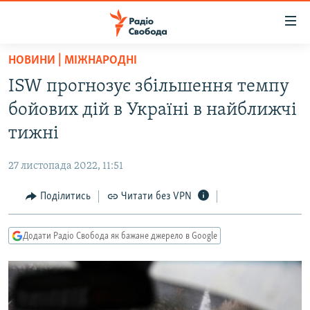
Доступність
посилання
Перейти
НОВИНИ | МІЖНАРОДНІ
до
РАДІО СВОБОДА – 70 РОКІВ
ISW прогнозує збільшення темпу
основного
ВСЕ ЗА ДОБУ
матеріалу
бойових дій в Україні в найближчі
СТАТТІ
Перейти
тижні
до
ВІЙНА
ПОЛІТИКА
основної
27 листопада 2022, 11:51
РОСІЙСЬКА «ФІЛЬТРАЦІЯ»
ЕКОНОМІКА
навігації
Перейти
Поділитись
Читати без VPN
ДОНБАС.РЕАЛІЇ
СУСПІЛЬСТВО
до
КРИМ.РЕАЛІЇ
КУЛЬТУРА
пошуку
Додати Радіо Свобода як бажане джерело в Google
ТИ ЯК?
СПОРТ
СХЕМИ
УКРАЇНА
КИТАЙ.ВИКЛИКИ
СВІТ