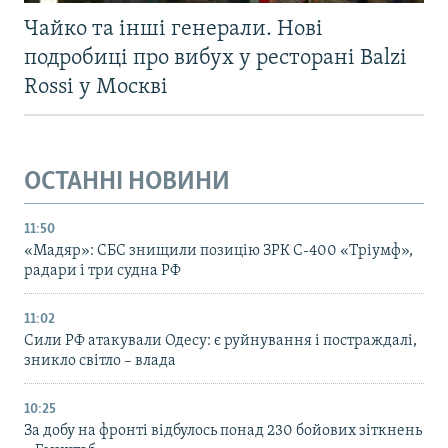
Чайко та інші генерали. Нові
подробиці про вибух у ресторані Balzi
Rossi у Москві
ОСТАННІ НОВИНИ
11:50
«Мадяр»: СБС знищили позицію ЗРК С-400 «Тріумф»,
радари і три судна РФ
11:02
Сили РФ атакували Одесу: є руйнування і постраждалі,
зникло світло – влада
10:25
За добу на фронті відбулось понад 230 бойових зіткнень