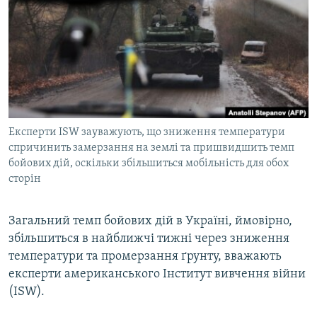
МУЛЬТИМЕДІА
ФОТО
СПЕЦПРОЄКТИ
ПОДКАСТИ
КРИМ РЕАЛІЇ
Експерти ISW зауважують, що зниження температури
РУС
спричинить замерзання на землі та пришвидшить темп
бойових дій, оскільки збільшиться мобільність для обох
УКР
сторін
КТАТ
Загальний темп бойових дій в Україні, ймовірно,
ДОЛУЧАЙСЯ!
збільшиться в найближчі тижні через зниження
температури та промерзання ґрунту, вважають
експерти американського Інститут вивчення війни
(ISW).