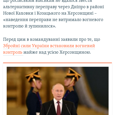
що російським військам не вдалося звести
альтернативну переправу через Дніпро в районі
Нової Каховки і Козацького на Херсонщині –
«наведення переправи не витримало вогневого
контролю й зупинилося».
Перед цим в командуванні заявили про те, що
Збройні сили України встановили вогневий
контроль
майже над усією Херсонщиною.