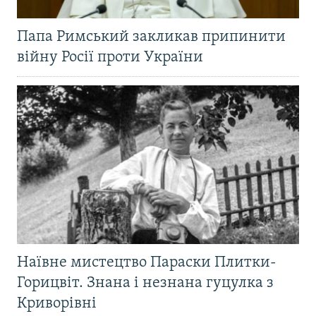
Папа Римський закликав припинити
війну Росії проти України
Наївне мистецтво Параски Плитки-
Горицвіт. Знана і незнана гуцулка з
Криворівні