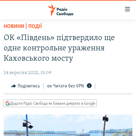
Доступність
посилання
Перейти
НОВИНИ | ПОДІЇ
до
РАДІО СВОБОДА – 70 РОКІВ
ОК «Південь» підтвердило ще
основного
ВСЕ ЗА ДОБУ
матеріалу
одне контрольне ураження
СТАТТІ
Перейти
Каховського мосту
до
ВІЙНА
ПОЛІТИКА
основної
24 вересня 2022, 15:09
РОСІЙСЬКА «ФІЛЬТРАЦІЯ»
ЕКОНОМІКА
навігації
Перейти
Поділитись
Читати без VPN
ДОНБАС.РЕАЛІЇ
СУСПІЛЬСТВО
до
КРИМ.РЕАЛІЇ
КУЛЬТУРА
пошуку
Додати Радіо Свобода як бажане джерело в Google
ТИ ЯК?
СПОРТ
СХЕМИ
УКРАЇНА
КИТАЙ.ВИКЛИКИ
СВІТ