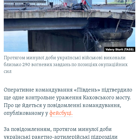
МУЛЬТИМЕДІА
ФОТО
СПЕЦПРОЄКТИ
ПОДКАСТИ
КРИМ РЕАЛІЇ
Протягом минулої доби українські військові виконали
РУС
близько 290 вогневих завдань по позиціях окупаційних
сил
УКР
КТАТ
Оперативне командування «Південь» підтвердило
ще одне контрольне ураження Каховського мосту.
ДОЛУЧАЙСЯ!
Про це йдеться у повідомленні командування,
опублікованому у
фейсбуці.
За повідомленням, протягом минулої доби
українські ракетно-артилерійські підрозділи