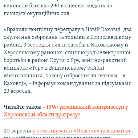
виконали близько 290 вогневих завдань по
Усі сайти RFE/RL
позиціях окупаційних сил.
«Вразили понтонну переправу в Новій Каховці, два
скупчення озброєння та техніки в Бериславському
районі, 3 осередки сил та засобів в Каховському й
Херсонському районах, станцію радіоелектронної
боротьби в районі Крутого Яру, зенітно-ракетний
комплекс «Тор» в Баштанському районі
Миколаївщини, колону озброєння та техніки – в
Каховці», – інформує командування за підсумками
23 вересня.
Читайте також
–
ISW: український контрнаступ у
Херсонській області прогресує
20 вересня
у командуванні «Південь» повідомили,