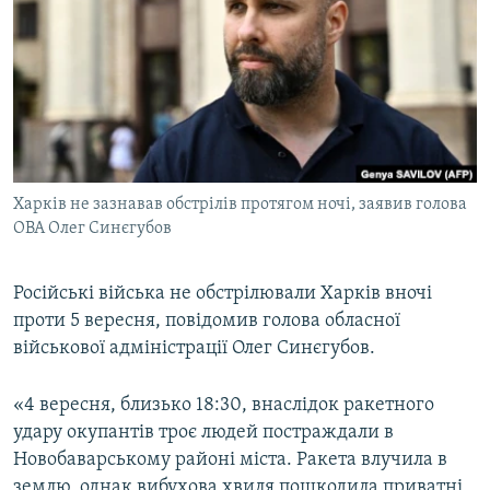
МУЛЬТИМЕДІА
ФОТО
СПЕЦПРОЄКТИ
ПОДКАСТИ
КРИМ РЕАЛІЇ
Харків не зазнавав обстрілів протягом ночі, заявив голова
РУС
ОВА Олег Синєгубов
УКР
Російські війська не обстрілювали Харків вночі
КТАТ
проти 5 вересня, повідомив голова обласної
військової адміністрації Олег Синєгубов.
ДОЛУЧАЙСЯ!
«4 вересня, близько 18:30, внаслідок ракетного
удару окупантів троє людей постраждали в
Новобаварському районі міста. Ракета влучила в
землю, однак вибухова хвиля пошкодила приватні