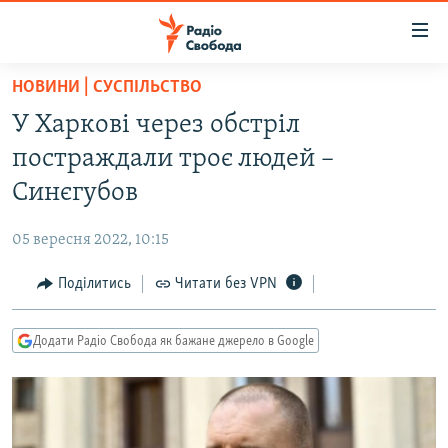
Доступність
посилання
Перейти
НОВИНИ | СУСПІЛЬСТВО
до
РАДІО СВОБОДА – 70 РОКІВ
У Харкові через обстріл
основного
ВСЕ ЗА ДОБУ
матеріалу
постраждали троє людей –
СТАТТІ
Перейти
Синєгубов
до
ВІЙНА
ПОЛІТИКА
основної
05 вересня 2022, 10:15
РОСІЙСЬКА «ФІЛЬТРАЦІЯ»
ЕКОНОМІКА
навігації
Перейти
Поділитись
Читати без VPN
ДОНБАС.РЕАЛІЇ
СУСПІЛЬСТВО
до
КРИМ.РЕАЛІЇ
КУЛЬТУРА
пошуку
Додати Радіо Свобода як бажане джерело в Google
ТИ ЯК?
СПОРТ
СХЕМИ
УКРАЇНА
КИТАЙ.ВИКЛИКИ
СВІТ