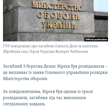
МУЛЬТИМЕДІА
ФОТО
СПЕЦПРОЄКТИ
ПОДКАСТИ
КРИМ РЕАЛІЇ
ГУР повідомляє про загибель Олексія Долі та капітана
РУС
Збройних сил, Героя України Валерія Чибінєєва
УКР
Загиблий 5 березня Денис Кірєєв був розвідником –
КТАТ
це випливає із заяви Головного управління розвідки
Міністерства оборони.
ДОЛУЧАЙСЯ!
За повідомленням, Кірєєв був одним із трьох
розвідників, загиблих під час виконання
спеціальних завдань.