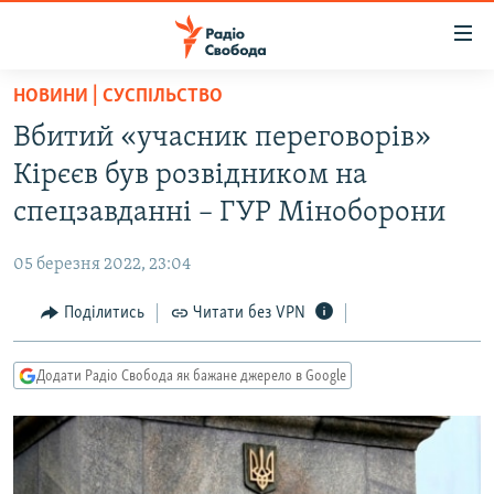
Доступність
посилання
Перейти
НОВИНИ | СУСПІЛЬСТВО
до
РАДІО СВОБОДА – 70 РОКІВ
Вбитий «учасник переговорів»
основного
ВСЕ ЗА ДОБУ
матеріалу
Кірєєв був розвідником на
СТАТТІ
Перейти
спецзавданні – ГУР Міноборони
до
ВІЙНА
ПОЛІТИКА
основної
05 березня 2022, 23:04
РОСІЙСЬКА «ФІЛЬТРАЦІЯ»
ЕКОНОМІКА
навігації
Перейти
Поділитись
Читати без VPN
ДОНБАС.РЕАЛІЇ
СУСПІЛЬСТВО
до
КРИМ.РЕАЛІЇ
КУЛЬТУРА
пошуку
Додати Радіо Свобода як бажане джерело в Google
ТИ ЯК?
СПОРТ
СХЕМИ
УКРАЇНА
КИТАЙ.ВИКЛИКИ
СВІТ