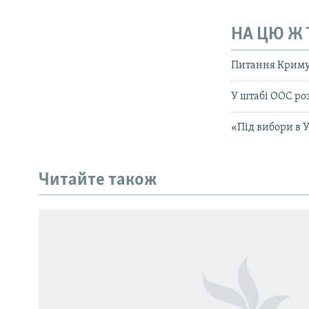
НА ЦЮ Ж
Питання Криму 
У штабі ООС ро
«Під вибори в 
КРИМ РЕАЛІЇ
РУС
Читайте також
УКР
КТАТ
ДОЛУЧАЙСЯ!