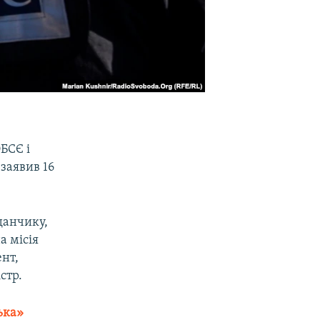
БСЄ і
 заявив 16
данчику,
а місія
нт,
стр.
ка»​