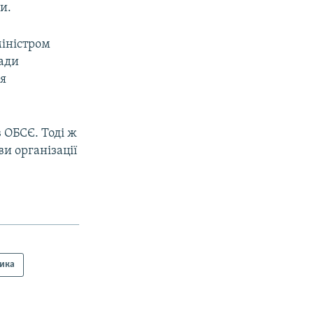
и.
міністром
ади
ся
 ОБСЄ. Тоді ж
ви організації
тика