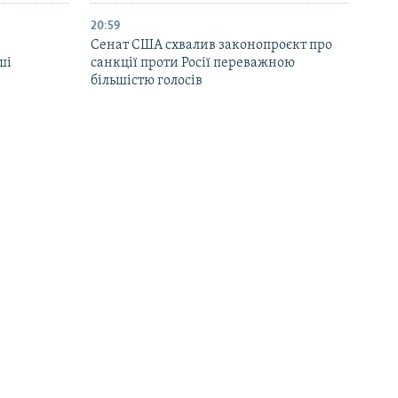
20:59
Cенат США схвалив законопроєкт про
ші
санкції проти Росії переважною
більшістю голосів
19:50
 заявив
Зеленський прибув із першим візитом
РФ на свої
до Сербії
18:57
 на АЗС в
Двоє людей тяжко поранені на
яно з
Рівненщині через вибух гранати –
поліція