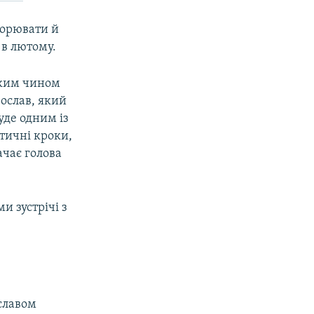
ворювати й
 в лютому.
аким чином
рослав, який
уде одним із
тичні кроки,
ачає голова
и зустрічі з
славом