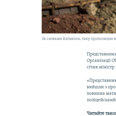
За словами Клімкіна, таку пропозицію
Представники
Організації О
січня міністр
«Представник
вийшли з проп
повинна мати
поліцейський 
Читайте тако