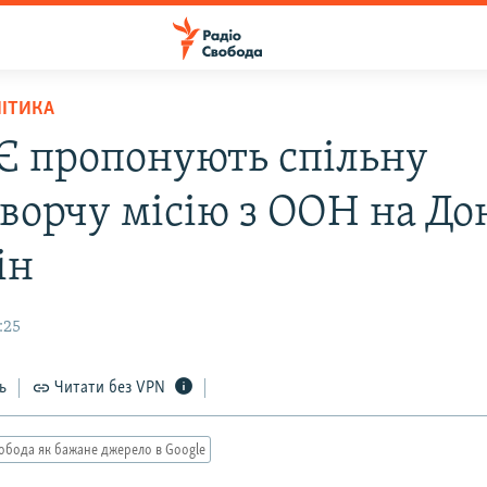
ЛІТИКА
Є пропонують спільну
ворчу місію з ООН на Дон
ін
:25
ь
Читати без VPN
обода як бажане джерело в Google