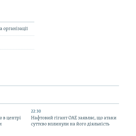
 організації
22:30
ю в центрі
Нафтовий гігант ОАЕ заявляє, що атаки
и
суттєво вплинули на його діяльність