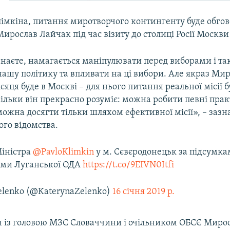
лімкіна, питання миротворчого контингенту буде обго
ирослав Лайчак під час візиту до столиці Росії Москви
 знаєте, намагається маніпулювати перед виборами і т
нашу політику та впливати на ці вибори. Але якраз Ми
сяця буде в Москві – для нього питання реальної місії б
ільки він прекрасно розуміє: можна робити певні прак
ожна досягти тільки шляхом ефективної місії», – зазн
го відомства.
Міністра
@PavloKlimkin
у м. Сєвєродонецьк за підсумкам
ами Луганської ОДА
https://t.co/9EIVN0Itfi
elenko (@KaterynaZelenko)
16 січня 2019 р.
м із головою МЗС Словаччини і очільником ОБСЄ Миро