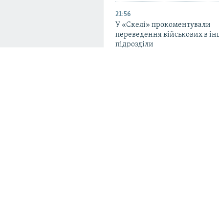
21:56
У «Скелі» прокоментували
переведення військових в ін
підрозділи
20:33
Український Червоний Хрест
про «безпрецедентні атаки» 
об’єкти в липні
мося на зміну
19:23
ого очікують від
CIR: у липні кількість атак РФ
Україні зросла на 72% порівн
червнем
и, але зберігає тісні
нського?