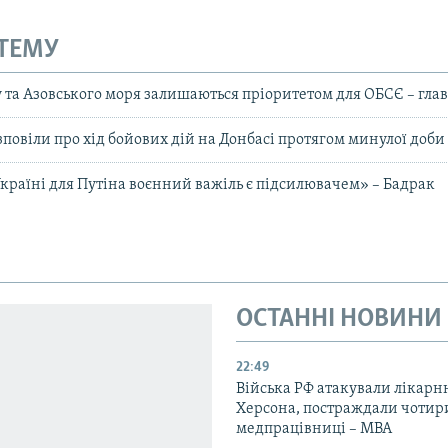
 ТЕМУ
та Азовського моря залишаються пріоритетом для ОБСЄ – глава
зповіли про хід бойових дій на Донбасі протягом минулої доби
Україні для Путіна воєнний важіль є підсилювачем» – Бадрак
ОСТАННІ НОВИНИ
22:49
Війська РФ атакували лікарн
Херсона, постраждали чотир
медпрацівниці – МВА