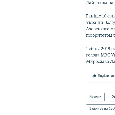
Лайчаком нара
Раніше 16 січ
України Воло
Азовського м
пріоритетом 
1 січня 2019 
голова МЗС У
Мирослава Ла
Поділитис
Новини
У
Важливе на Сво