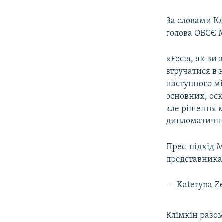
За словами К
голова ОБСЄ М
«Росія, як ви
втручатися в 
наступного мі
основних, оск
але рішення м
дипломатично
Прес-підхід 
представник
— Kateryna Z
Клімкін разо