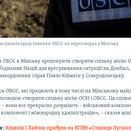
 висувають представники ОБСЄ на переговорах у Мінську
 ОБСЄ в Мінську пропонують створити спільну місію О
б’єднаних Націй для врегулювання ситуації на Донбасі,
 закордонних справ Павло Клімкін у Сєвєродонецьку.
и ОБСЄ, які працюють в тому числі на Мінському май
озицією створити спільну місію ООН і ОБСЄ. Ця спільн
 – вони все прекрасно розуміють – військовий компоне
компонент і міжнародну адміністрацію», – сказав міні
ж:
Клімкін і Лайчак прибули на КПВВ «Станиця Лугансь