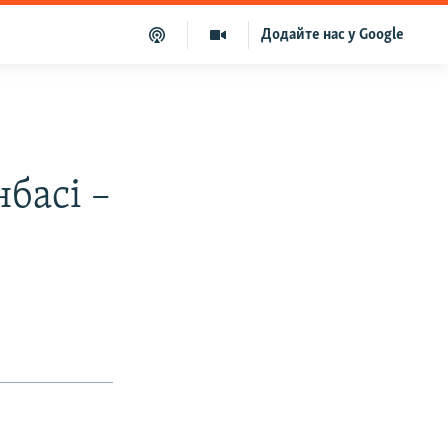
Додайте нас у Google
басі –