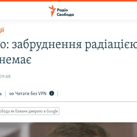
ІЇ
о: забруднення радіацією
 немає
09:48
ь
Читати без VPN
обода як бажане джерело в Google