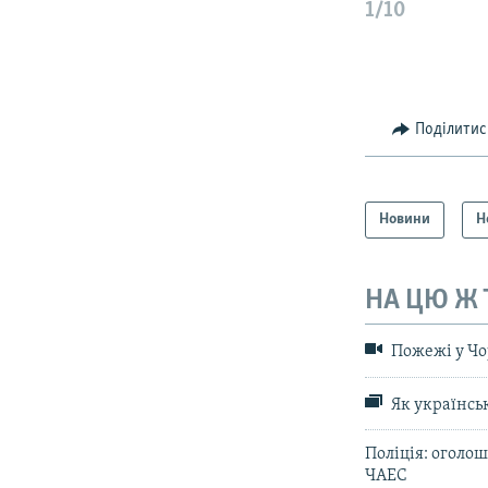
1/10
Поділитис
Новини
Н
НА ЦЮ Ж
Пожежі у Чор
Як українсь
Поліція: оголош
ЧАЕС