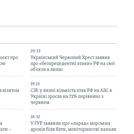
20:33
оєкт про
Український Червоний Хрест заявив
ною
про «безпрецедентні атаки» РФ на свої
об’єкти в липні
19:23
м візитом
CIR: у липні кількість атак РФ на АЗС в
Україні зросла на 72% порівняно з
червнем
18:32
на
У ГУР заявили про «парад» морських
ати –
дронів біля Ялти, моніторингові канали