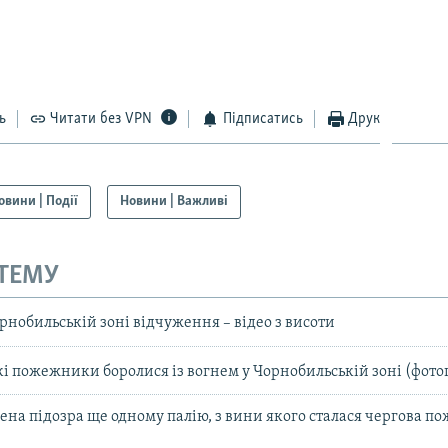
ь
Читати без VPN
Підписатись
Друк
овини | Події
Новини | Важливі
 ТЕМУ
нобильській зоні відчуження – відео з висоти
кі пожежники боролися із вогнем у Чорнобильській зоні (фото
ена підозра ще одному палію, з вини якого сталася чергова по