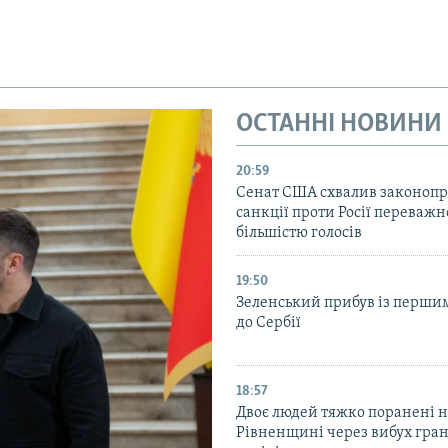
ОСТАННІ НОВИНИ
20:59
Cенат США схвалив законопр
санкції проти Росії переваж
більшістю голосів
19:50
Зеленський прибув із перши
до Сербії
18:57
Двоє людей тяжко поранені 
Рівненщині через вибух гран