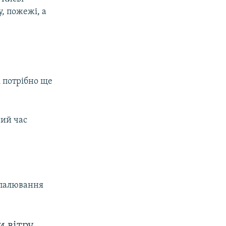
у, пожежі, а
px
width
і потрібно ще
ний час
спалювання
и вітру