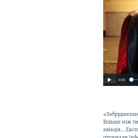
0:00
«Забруднення 
Більше ніж т
авіація… Екс
отримали інфо