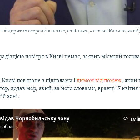
відкритих осередків немає, є тління», – сказав Кличко, який, 
адіацією повітря в Києві немає, заявив міський голова
Києві пов’язане з підпалами і
димом від пожеж
, який 
ер, додав мер, який, за його словами, вранці 17 квітня
ій зоні.
двідав Чорнобильську зону
EMB
Свобода