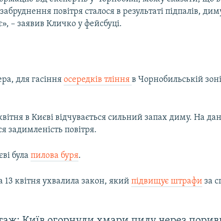
забруднення повітря сталося в результаті підпалів, дим
1080p
є», – заявив Кличко у фейсбуці.
ра, для гасіння
осередків тління
в Чорнобильській зон
 квітня в Києві відчувається сильний запах диму. На да
ся задимленість повітря.
єві була
пилова буря
.
 13 квітня ухвалила закон, який
підвищує штрафи
за 
аж: Київ огорнули хмари пилу через порив