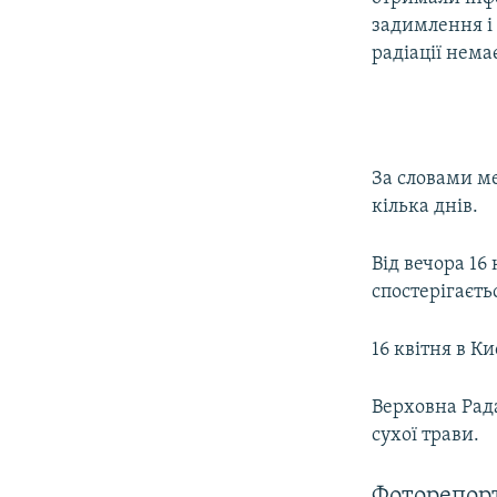
задимлення і 
радіації нема
За словами ме
кілька днів.
Від вечора 16
спостерігаєть
16 квітня в Ки
Верховна Рада
сухої трави.
Фоторепорт