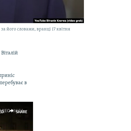
за його словами, вранці 17 квітня
 Віталій
приніс
 перебуває в
ED
SHARE