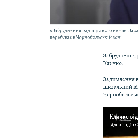
«Забруднення радіаційного немає. Зараз 
перебуває в Чорнобильській зоні
Забруднення р
Кличко.
Задимлення в 
шквальний віт
Чорнобильськ
Кличко ві
відео
Радіо 