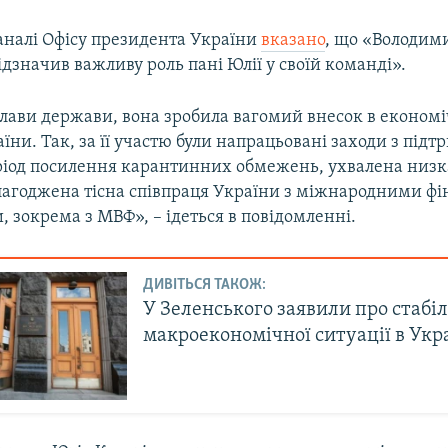
аналі Офісу президента України
вказано
, що «Володим
дзначив важливу роль пані Юлії у своїй команді».
глави держави, вона зробила вагомий внесок в економ
їни. Так, за її участю були напрацьовані заходи з підт
еріод посилення карантинних обмежень, ухвалена низ
алагоджена тісна співпраця України з міжнародними ф
, зокрема з МВФ», – ідеться в повідомленні.
ДИВІТЬСЯ ТАКОЖ:
У Зеленського заявили про стабіл
макроекономічної ситуації в Укр