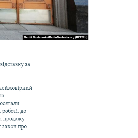
відставку за
неймовірний
ую
досягали
 роботі, до
та продажу
й закон про