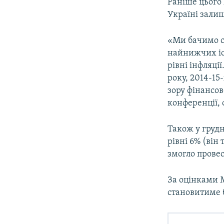
Раніше цього 
Україні залиш
«Ми бачимо ст
найнижчих іс
рівні інфляці
року, 2014-15
зору фінансов
конференції, 
Також у груд
рівні 6% (він
змогло прове
За оцінками 
становитиме 