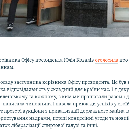
ерівника Офісу президента Юлія Ковалів
оголосила
про 
анням.
саду заступника керівника Офісу президента. Це був 
ика відповідальність у складний для країни час. І я дяк
еленському та кожному, з ким ми працювали разом і 
 – написала чиновниця і навела приклади успіхів у своїй
є прозорі аукціони з приватизації державного майна 
ористування надрами, перші концесійні угоди та нови
ток лібералізації спиртової галузі та інші.