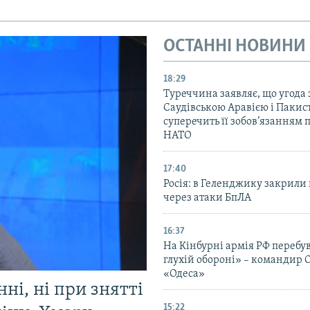
ОСТАННІ НОВИНИ
18:29
Туреччина заявляє, що угода 
Саудівською Аравією і Пакис
суперечить її зобов’язанням 
НАТО
17:40
Росія: в Геленджику закрили 
через атаки БпЛА
16:37
На Кінбурні армія РФ перебув
глухій обороні» – командир 
«Одеса»
ні, ні при знятті
15:22