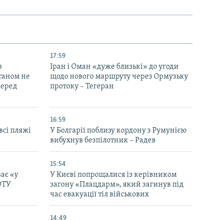
17:59
з
Іран і Оман «дуже близькі» до угоди
таном не
щодо нового маршруту через Ормузьку
перед
протоку – Тегеран
16:59
всі пляжі
У Болгарії поблизу кордону з Румунією
вибухнув безпілотник – Радев
15:54
ає «у
У Києві попрощалися із керівником
ОТУ
загону «Плацдарм», який загинув під
час евакуації тіл військових
14:49