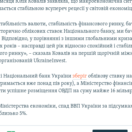
мсяця Юлія Ковалів заявляла, що макроекономічна сит
ається стабільною всупереч рецесії у світовій економіц
абільність валюти, стабільність фінансового ринку, ба
торично облікових ставок Національного банку, ми ба
ї. Відповідно, у порівнянні з іншими глобальними криз
-х років – насправді цей рік відносно спокійний і стабі
ого ринку», – сказала Ковалів на першій щорічній мі
організованій UkraineInvest.
ні Національний банк України
зберіг
облікову ставку 
 тримається вже понад пів року), а Міністерство фінанс
сти успішне розміщення ОВДП на суму майже 16 мільяр
Міністерства економіки, спад ВВП України за підсумка
близько 5%.