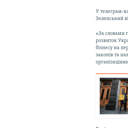
У телеграм-к
Зеленський ві
«За словами 
розвиток Укра
бізнесу на п
законів та н
організаціями