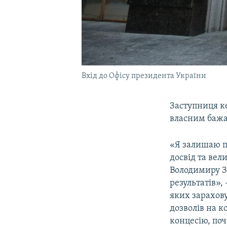
Вхід до Офісу президента України
Заступниця к
власним баж
«Я залишаю по
досвід та вел
Володимиру З
результатів»,
яких зарахову
дозволів на к
концесію, поча