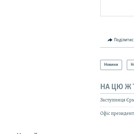
Поділитис
Новини
Н
НА ЦЮ Ж
Заступниця Єрм
Офіс президент