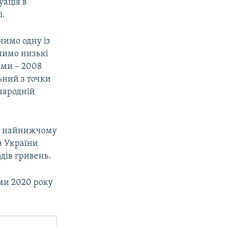
уація в
і.
чимо одну із
чимо низькі
ами – 2008
льний з точки
жнародній
на найнижчому
ів України
дів гривень.
ми 2020 року