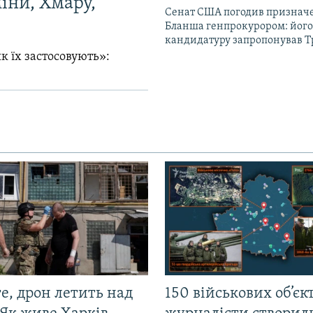
міни, Хмару,
Сенат США погодив признач
Бланша генпрокурором: його
кандидатуру запропонував 
к їх застосовують»:
е, дрон летить над
150 військових об’єкт