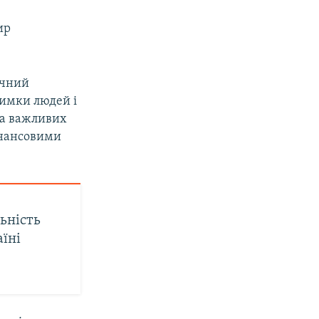
ир
ічний
римки людей і
ка важливих
інансовими
ьність
аїні