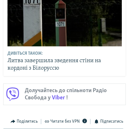
ДИВІТЬСЯ ТАКОЖ:
Литва завершила зведення стіни на
кордоні з Білоруссю
Долучайтесь до спільноти Радіо
Свобода у
Viber
!
Поділитись
Читати без VPN
Підписатись