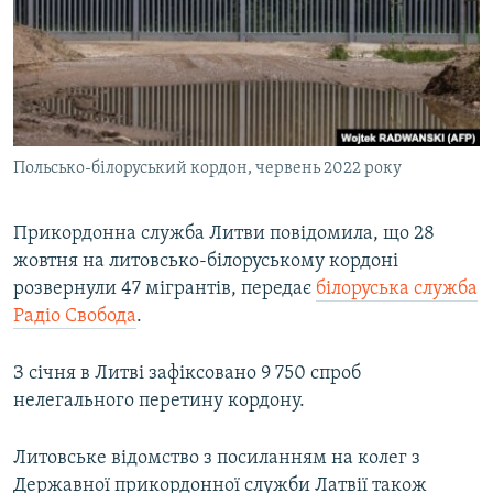
МУЛЬТИМЕДІА
ФОТО
СПЕЦПРОЄКТИ
ПОДКАСТИ
Польсько-білоруський кордон, червень 2022 року
КРИМ РЕАЛІЇ
РУС
Прикордонна служба Литви повідомила, що 28
жовтня на литовсько-білоруському кордоні
УКР
розвернули 47 мігрантів, передає
білоруська служба
КТАТ
Радіо Свобода
.
ДОЛУЧАЙСЯ!
З січня в Литві зафіксовано 9 750 спроб
нелегального перетину кордону.
Литовське відомство з посиланням на колег з
Державної прикордонної служби Латвії також