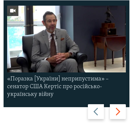
«Поразка [України] неприпустима» –
сенатор США Кертіс про російсько-
українську війну
Назад
Вперед