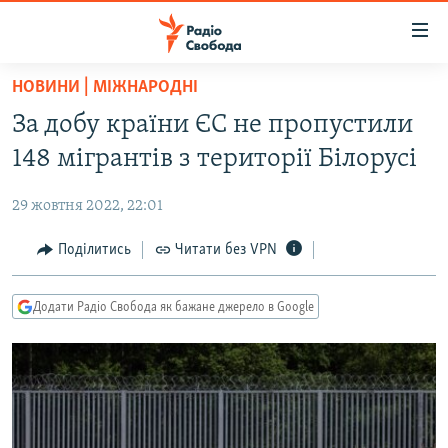
Доступність
посилання
Перейти
НОВИНИ | МІЖНАРОДНІ
до
РАДІО СВОБОДА – 70 РОКІВ
За добу країни ЄС не пропустили
основного
ВСЕ ЗА ДОБУ
матеріалу
148 мігрантів з території Білорусі
СТАТТІ
Перейти
до
29 жовтня 2022, 22:01
ВІЙНА
ПОЛІТИКА
основної
РОСІЙСЬКА «ФІЛЬТРАЦІЯ»
Поділитись
Читати без VPN
ЕКОНОМІКА
навігації
Перейти
ДОНБАС.РЕАЛІЇ
СУСПІЛЬСТВО
до
Додати Радіо Свобода як бажане джерело в Google
КРИМ.РЕАЛІЇ
КУЛЬТУРА
пошуку
ТИ ЯК?
СПОРТ
СХЕМИ
УКРАЇНА
КИТАЙ.ВИКЛИКИ
СВІТ