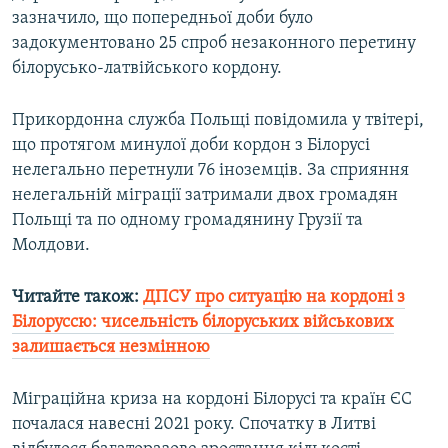
зазначило, що попередньої доби було
Усі сайти RFE/RL
задокументовано 25 спроб незаконного перетину
білорусько-латвійського кордону.
Прикордонна служба Польщі повідомила у твітері,
що протягом минулої доби кордон з Білорусі
нелегально перетнули 76 іноземців. За сприяння
нелегальній міграції затримали двох громадян
Польщі та по одному громадянину Грузії та
Молдови.
Читайте також:
ДПСУ про ситуацію на кордоні з
Білоруссю: чисельність білоруських військових
залишається незмінною
Міграційна криза на кордоні Білорусі та країн ЄС
почалася навесні 2021 року. Спочатку в Литві