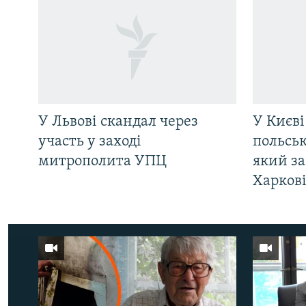
У Львові скандал через
У Києві
участь у заході
польсь
митрополита УПЦ
який за
Харков