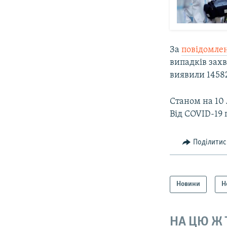
За
повідомле
випадків захв
виявили 14582
Cтаном на 10 
Від COVID-19 
Поділитис
Новини
Н
НА ЦЮ Ж