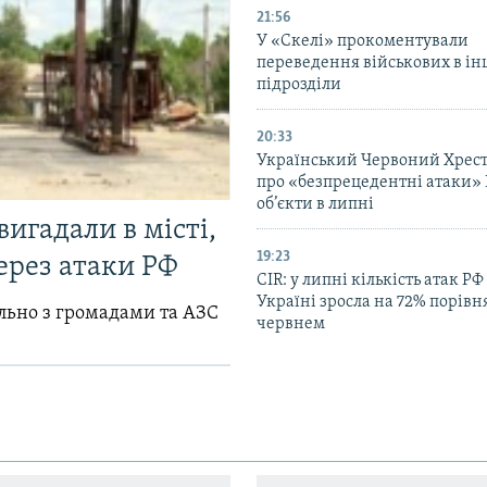
21:56
У «Скелі» прокоментували
переведення військових в ін
підрозділи
20:33
Український Червоний Хрест
про «безпрецедентні атаки» 
об’єкти в липні
вигадали в місті,
19:23
ерез атаки РФ
CIR: у липні кількість атак РФ
Україні зросла на 72% порівн
ільно з громадами та АЗС
червнем