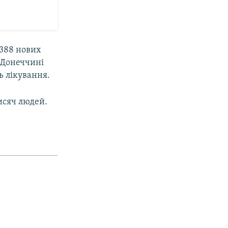
 388 нових
а Донеччині
ь лікування.
исяч людей.