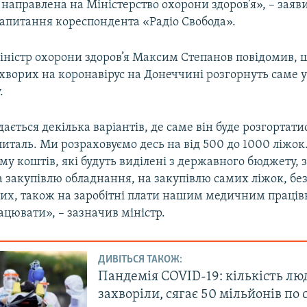
 направлена на Міністерство охорони здоров’я», – заяв
запитання кореспондента «Радіо Свобода».
міністр охорони здоров’я Максим Степанов повідомив, 
 хворих на коронавірус на Донеччині розгорнуть саме 
.
дається декілька варіантів, де саме він буде розгортати
таль. Ми розраховуємо десь на від 500 до 1000 ліжок
уму коштів, які будуть виділені з державного бюджету, 
 закупівлю обладнання, на закупівлю самих ліжок, бе
их, також на заробітні плати нашим медичним праців
ацювати», – зазначив міністр.
ДИВІТЬСЯ ТАКОЖ:
Пандемія COVID-19: кількість люд
захворіли, сягає 50 мільйонів по 