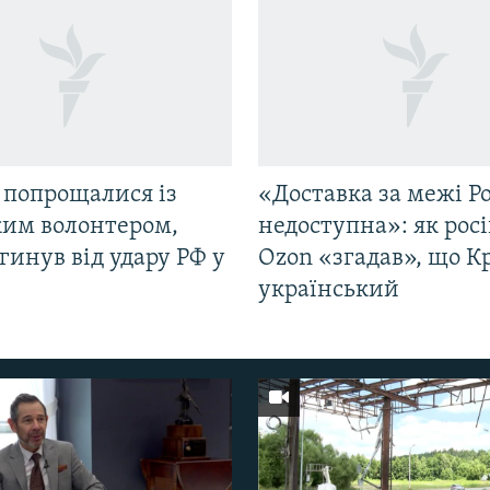
 попрощалися із
«Доставка за межі Ро
ким волонтером,
недоступна»: як рос
гинув від удару РФ у
Ozon «згадав», що 
і
український