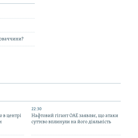
Словаччини?
22:30
ю в центрі
Нафтовий гігант ОАЕ заявляє, що атаки
и
суттєво вплинули на його діяльність