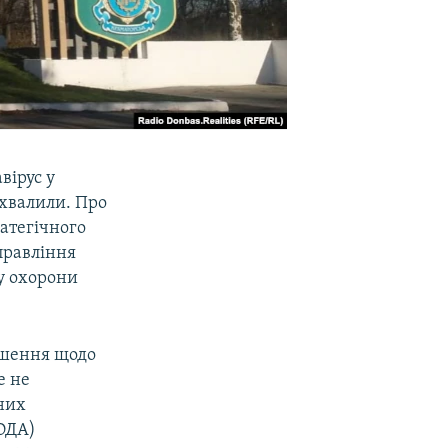
вірус у
ухвалили. Про
атегічного
правління
у охорони
рішення щодо
е не
них
 ОДА)