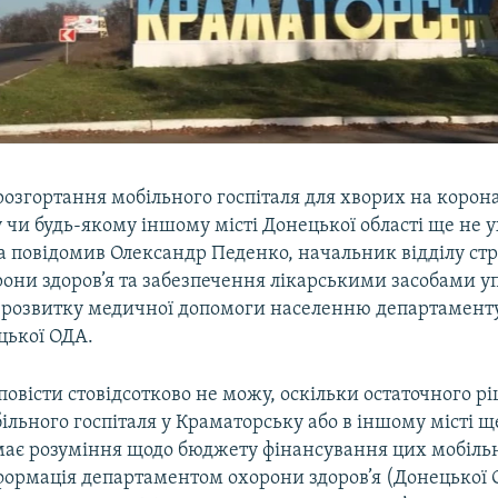
озгортання мобільного госпіталя для хворих на корона
чи будь-якому іншому місті Донецької області ще не 
а повідомив Олександр Педенко, начальник відділу стр
рони здоров’я та забезпечення лікарськими засобами у
та розвитку медичної допомоги населенню департамент
цької ОДА.
повісти стовідсотково не можу, оскільки остаточного 
ільного госпіталя у Краматорську або в іншому місті щ
має розуміння щодо бюджету фінансування цих мобіль
нформація департаментом охорони здоров’я (Донецької