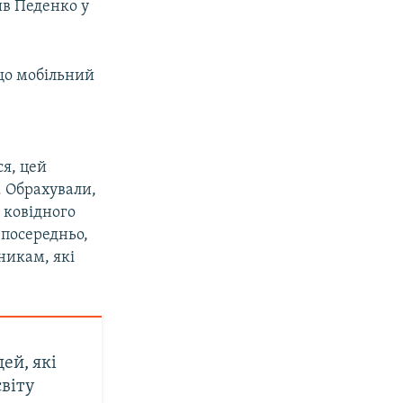
ив Педенко у
що мобільний
у
ся, цей
. Обрахували,
з ковідного
зпосередньо,
никам, які
ей, які
світу