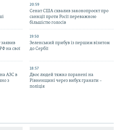
20:59
Cенат США схвалив законопроєкт про
ші
санкції проти Росії переважною
більшістю голосів
19:50
 заявив
Зеленський прибув із першим візитом
РФ на свої
до Сербії
18:57
 на АЗС в
Двоє людей тяжко поранені на
яно з
Рівненщині через вибух гранати –
поліція