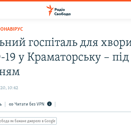
РОНАВІРУС
ьний госпіталь для хвор
-19 у Краматорську – під
нням
20, 10:42
ь
Читати без VPN
обода як бажане джерело в Google