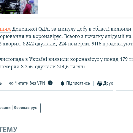
нням
Донецької ОДА, за минулу добу в області виявили
орювання на коронавірус. Всього з початку епідемії н
 хворих, 5242 одужали, 224 померли, 9116 продовжуют
листопада в Україні виявили коронавірус у понад 479 т
померли 8 756, одужали 214,6 тисячі.
ь
Читати без VPN
Підписатись
Друк
овини | Коронавірус
 ТЕМУ