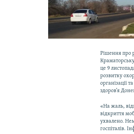
Рішення про р
Краматорську 
це 9 листопад
розвитку охо
організації 
здоров’я Доне
«На жаль, від
відкриття моб
ухвалено. Не
госпіталів. І