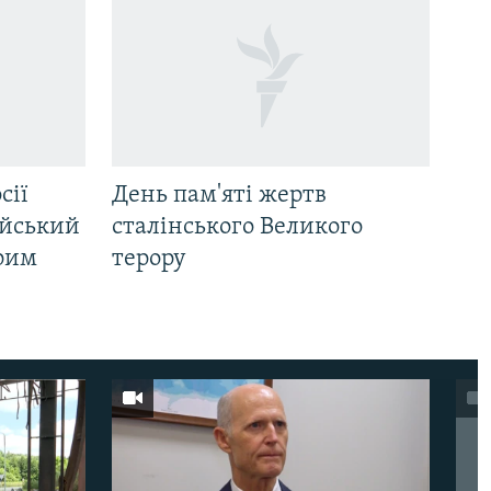
сії
День пам'яті жертв
ійський
сталінського Великого
Крим
терору