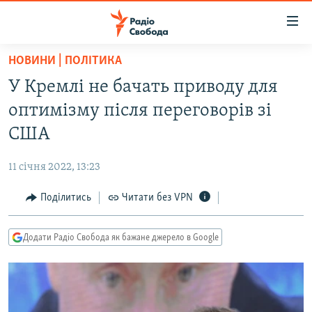
Доступність
посилання
Перейти
НОВИНИ | ПОЛІТИКА
до
РАДІО СВОБОДА – 70 РОКІВ
У Кремлі не бачать приводу для
основного
ВСЕ ЗА ДОБУ
матеріалу
оптимізму після переговорів зі
СТАТТІ
Перейти
США
до
ВІЙНА
ПОЛІТИКА
основної
11 січня 2022, 13:23
РОСІЙСЬКА «ФІЛЬТРАЦІЯ»
ЕКОНОМІКА
навігації
Перейти
Поділитись
Читати без VPN
ДОНБАС.РЕАЛІЇ
СУСПІЛЬСТВО
до
КРИМ.РЕАЛІЇ
КУЛЬТУРА
пошуку
Додати Радіо Свобода як бажане джерело в Google
ТИ ЯК?
СПОРТ
СХЕМИ
УКРАЇНА
КИТАЙ.ВИКЛИКИ
СВІТ