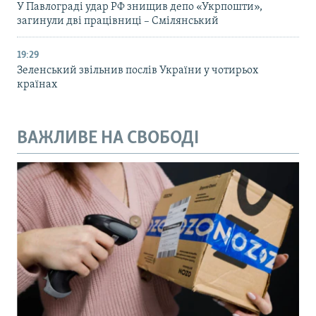
У Павлограді удар РФ знищив депо «Укрпошти»,
загинули дві працівниці – Смілянський
19:29
Зеленський звільнив послів України у чотирьох
країнах
ВАЖЛИВЕ НА СВОБОДІ