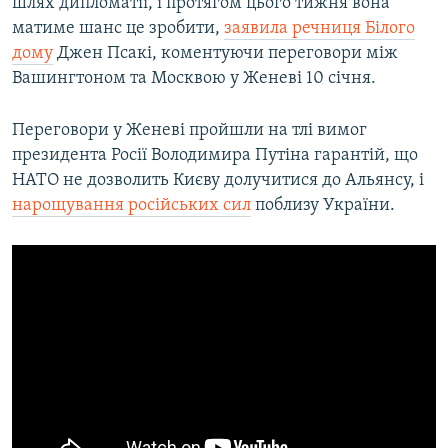
шлях дипломатії, і протягом цього тижня вона
матиме шанс це зробити,
заявила речниця Білого
дому
Джен Псакі, коментуючи переговори між
Вашингтоном та Москвою у Женеві 10 січня.
Переговори у Женеві пройшли на тлі вимог
президента Росії Володимира Путіна гарантій, що
НАТО не дозволить Києву долучитися до Альянсу, і
нарощування російських сил
поблизу України.