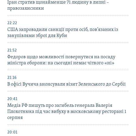
Іран стратив щонайменше 71 людину в липні –
правозахисники
22:22
США запровадили санкції проти осіб, пов’язаних із
закупівлями зброї для Куби
21:52
Федоров щодо можливості повернутися на посаду
міністра оборони: на сьогодні немає чіткого «ні»
21:16
В офісі Вучича анонсували візит Зеленського до Сербії
20:41
Медіа РФ пишуть про загибель генерала Валерія
Плохотнюка під час вибуху в московському ресторані 1
серпня
20:01