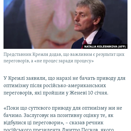
МУЛЬТИМЕДІА
ФОТО
СПЕЦПРОЄКТИ
ПОДКАСТИ
КРИМ РЕАЛІЇ
Представник Кремля додав, що важливим є результат цих
РУС
переговорів, а «не процес заради процесу»
УКР
У Кремлі заявили, що наразі не бачать приводу для
КТАТ
оптимізму після російсько-американських
переговорів, які пройшли у Женеві 10 січня.
ДОЛУЧАЙСЯ!
«Поки що суттєвого приводу для оптимізму ми не
бачимо. Заслуговує на позитивну оцінку те, як
відбулися ці переговори», – сказав речник
російського президента Дмитро Пєсков, якого