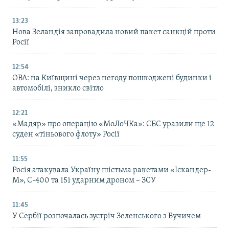
13:23
Нова Зеландія запровадила новий пакет санкцій проти
Росії
12:54
ОВА: на Київщині через негоду пошкоджені будинки і
автомобілі, зникло світло
12:21
«Мадяр» про операцію «МоЛоЧКа»: СБС уразили ще 12
суден «тіньового флоту» Росії
11:55
Росія атакувала Україну шістьма ракетами «Іскандер-
М», С-400 та 151 ударним дроном – ЗСУ
11:45
У Сербії розпочалась зустріч Зеленського з Вучичем