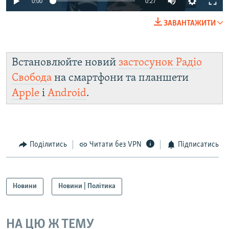
0:00
0:27
240p
ЗАВАНТАЖИТИ
360p
Auto
240p
360p
480p
480p
Встановлюйте новий
застосунок Радіо
720p
720p
1080p
Свобода
на смартфони та планшети
1080p
Apple
і
Android
.
Поділитись
Читати без VPN
Підписатись
Новини
Новини | Політика
НА ЦЮ Ж ТЕМУ