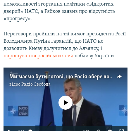
неможливості згортання політики «відкритих
дверей» НАТО, а Рябков заявив про відсутність
«прогресу».
Переговори пройшли на тлі вимог президента Росії
Володимира Путіна гарантій, що НАТО не
дозволить Києву долучитися до Альянсу, і
нарощування російських сил
поблизу України.
Ми маємо бути готові, що Росія обере конфронтацію замість співпраці – генсекретар НАТО
відео
Радіо Свобода
No media source currently available
Auto