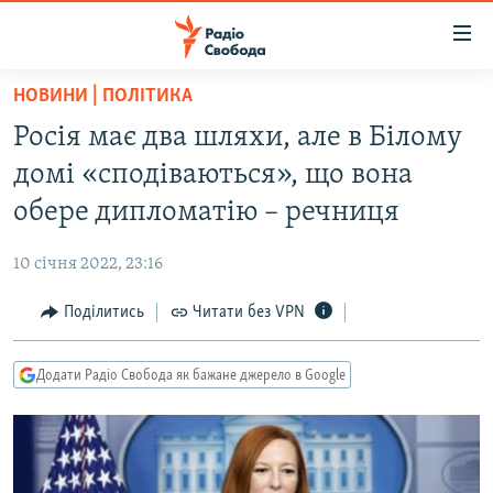
Доступність
посилання
Перейти
НОВИНИ | ПОЛІТИКА
до
РАДІО СВОБОДА – 70 РОКІВ
Росія має два шляхи, але в Білому
основного
ВСЕ ЗА ДОБУ
матеріалу
домі «сподіваються», що вона
СТАТТІ
Перейти
обере дипломатію – речниця
до
ВІЙНА
ПОЛІТИКА
основної
10 січня 2022, 23:16
РОСІЙСЬКА «ФІЛЬТРАЦІЯ»
ЕКОНОМІКА
навігації
Перейти
Поділитись
Читати без VPN
ДОНБАС.РЕАЛІЇ
СУСПІЛЬСТВО
до
КРИМ.РЕАЛІЇ
КУЛЬТУРА
пошуку
Додати Радіо Свобода як бажане джерело в Google
ТИ ЯК?
СПОРТ
СХЕМИ
УКРАЇНА
КИТАЙ.ВИКЛИКИ
СВІТ