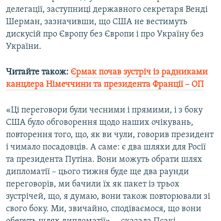
делегації, заступниці державного секретаря Венді
Усі сайти RFE/RL
Шерман, зазначивши, що США не вестимуть
дискусій про Європу без Європи і про Україну без
України.
Читайте також:
Єрмак почав зустріч із радниками
канцлера Німеччини та президента Франції – ОП
«Ці переговори були чесними і прямими, і з боку
США було обговорення щодо наших очікувань,
повторення того, що, як ви чули, говорив президент
і чимало посадовців. А саме: є два шляхи для Росії
та президента Путіна. Вони можуть обрати шлях
дипломатії – цього тижня буде ще два раунди
переговорів, ми бачили їх як пакет із трьох
зустрічей, що, я думаю, вони також повторювали зі
свого боку. Ми, звичайно, сподіваємося, що вони