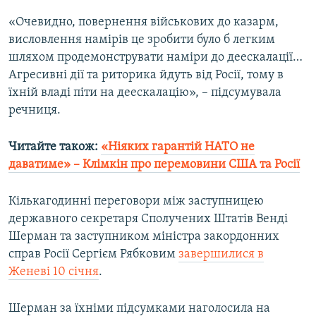
«Очевидно, повернення військових до казарм,
висловлення намірів це зробити було б легким
шляхом продемонструвати наміри до деескалації…
Агресивні дії та риторика йдуть від Росії, тому в
їхній владі піти на деескалацію», – підсумувала
речниця.
Читайте також:
«Ніяких гарантій НАТО не
даватиме» – Клімкін про перемовини США та Росії
Кількагодинні переговори між заступницею
державного секретаря Сполучених Штатів Венді
Шерман та заступником міністра закордонних
справ Росії Сергієм Рябковим
завершилися в
Женеві 10 січня
.
Шерман за їхніми підсумками наголосила на