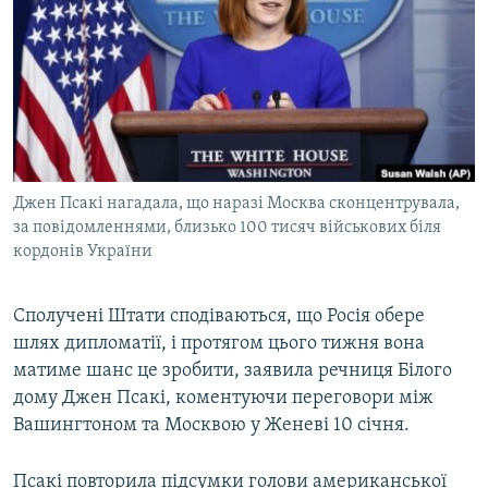
МУЛЬТИМЕДІА
ФОТО
СПЕЦПРОЄКТИ
ПОДКАСТИ
КРИМ РЕАЛІЇ
Джен Псакі нагадала, що наразі Москва сконцентрувала,
РУС
за повідомленнями, близько 100 тисяч військових біля
кордонів України
УКР
КТАТ
Сполучені Штати сподіваються, що Росія обере
шлях дипломатії, і протягом цього тижня вона
ДОЛУЧАЙСЯ!
матиме шанс це зробити, заявила речниця Білого
дому Джен Псакі, коментуючи переговори між
Вашингтоном та Москвою у Женеві 10 січня.
Псакі повторила підсумки голови американської