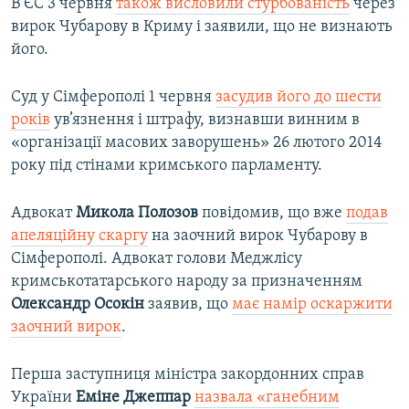
В ЄС 3 червня
також висловили стурбованість
через
вирок Чубарову в Криму і заявили, що не визнають
його.
Суд у Сімферополі 1 червня
засудив його до шести
років
ув’язнення і штрафу, визнавши винним в
«організації масових заворушень» 26 лютого 2014
року під стінами кримського парламенту.
Адвокат
Микола Полозов
повідомив, що вже
подав
апеляційну скаргу
на заочний вирок Чубарову в
Сімферополі. Адвокат голови Меджлісу
кримськотатарського народу за призначенням
Олександр Осокін
заявив, що
має намір оскаржити
заочний вирок
.​
Перша заступниця міністра закордонних справ
України
Еміне Джеппар
назвала «ганебним