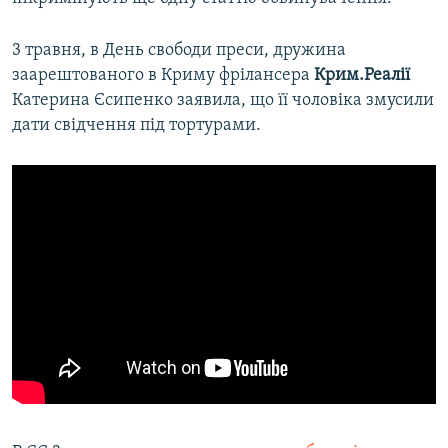
3 травня, в День свободи преси, дружина
заарештованого в Криму фрілансера
Крим.Реалії
Катерина Єсипенко заявила, що її чоловіка змусили
дати свідчення під тортурами.