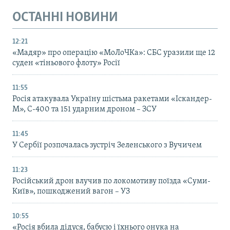
ОСТАННІ НОВИНИ
12:21
«Мадяр» про операцію «МоЛоЧКа»: СБС уразили ще 12
суден «тіньового флоту» Росії
11:55
Росія атакувала Україну шістьма ракетами «Іскандер-
М», С-400 та 151 ударним дроном – ЗСУ
11:45
У Сербії розпочалась зустріч Зеленського з Вучичем
11:23
Російський дрон влучив по локомотиву поїзда «Суми-
Київ», пошкоджений вагон – УЗ
10:55
«Росія вбила дідуся, бабусю і їхнього онука на