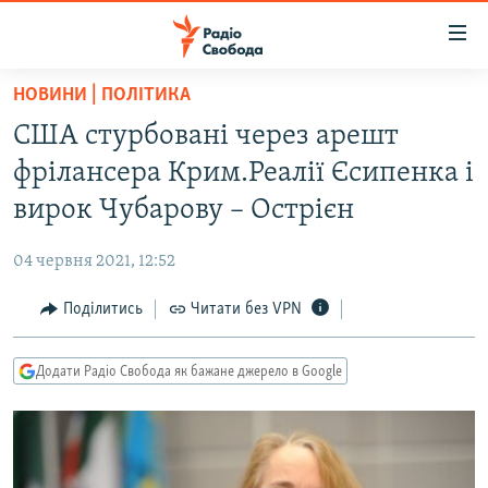
Доступність
посилання
Перейти
НОВИНИ | ПОЛІТИКА
до
РАДІО СВОБОДА – 70 РОКІВ
США стурбовані через арешт
основного
ВСЕ ЗА ДОБУ
матеріалу
фрілансера Крим.Реалії Єсипенка і
СТАТТІ
Перейти
вирок Чубарову – Острієн
до
ВІЙНА
ПОЛІТИКА
основної
04 червня 2021, 12:52
РОСІЙСЬКА «ФІЛЬТРАЦІЯ»
ЕКОНОМІКА
навігації
Перейти
Поділитись
Читати без VPN
ДОНБАС.РЕАЛІЇ
СУСПІЛЬСТВО
до
КРИМ.РЕАЛІЇ
КУЛЬТУРА
пошуку
Додати Радіо Свобода як бажане джерело в Google
ТИ ЯК?
СПОРТ
СХЕМИ
УКРАЇНА
КИТАЙ.ВИКЛИКИ
СВІТ