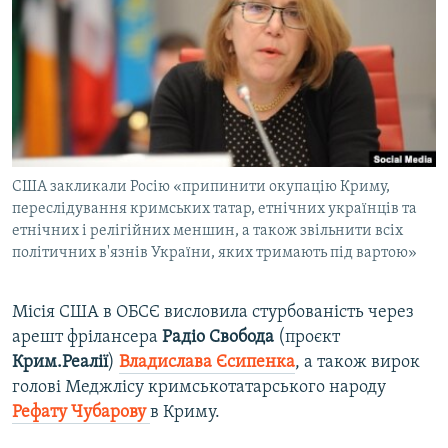
МУЛЬТИМЕДІА
ФОТО
СПЕЦПРОЄКТИ
ПОДКАСТИ
КРИМ РЕАЛІЇ
США закликали Росію «припинити окупацію Криму,
РУС
переслідування кримських татар, етнічних українців та
етнічних і релігійних меншин, а також звільнити всіх
УКР
політичних в'язнів України, яких тримають під вартою»
КТАТ
Місія США в ОБСЄ висловила стурбованість через
ДОЛУЧАЙСЯ!
арешт фрілансера
Радіо Свобода
(проєкт
Крим.Реалії
)
Владислава Єсипенка
, а також вирок
голові Меджлісу кримськотатарського народу
Рефату Чубарову
в Криму.