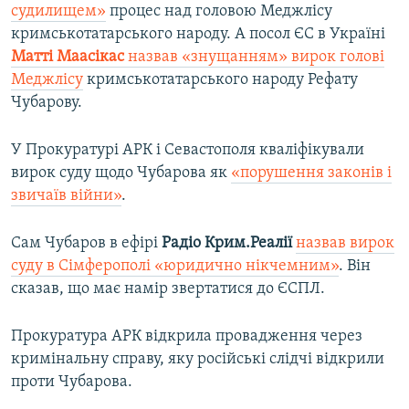
судилищем»
процес над головою Меджлісу
кримськотатарського народу. А посол ЄС в Україні
Матті Маасікас
назвав «знущанням» вирок голові
Меджлісу
кримськотатарського народу Рефату
Чубарову.
У Прокуратурі АРК і Севастополя кваліфікували
вирок суду щодо Чубарова як
«порушення законів і
звичаїв війни»
.
Сам Чубаров в ефірі
Радіо Крим.Реалії
назвав вирок
суду в Сімферополі «юридично нікчемним»
. Він
сказав, що має намір звертатися до ЄСПЛ.
Прокуратура АРК відкрила провадження через
кримінальну справу, яку російські слідчі відкрили
проти Чубарова.