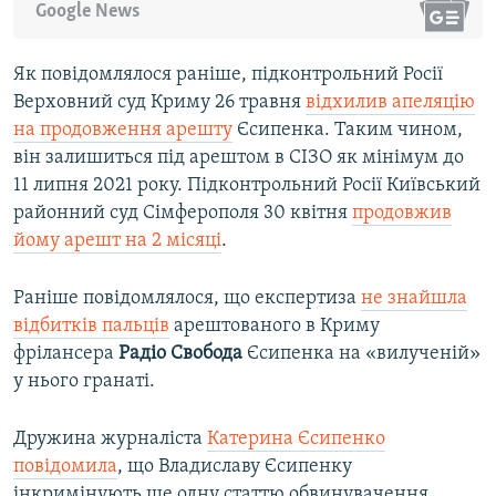
Google News
Як повідомлялося раніше, підконтрольний Росії
Верховний суд Криму 26 травня
відхилив апеляцію
на продовження арешту
Єсипенка. Таким чином,
він залишиться під арештом в СІЗО як мінімум до
11 липня 2021 року. Підконтрольний Росії Київський
районний суд Сімферополя 30 квітня
продовжив
йому арешт на 2 місяці
.
Раніше повідомлялося, що експертиза
не знайшла
відбитків пальців
арештованого в Криму
фрілансера
Радіо Свобода
Єсипенка на «вилученій»
у нього гранаті.
Дружина журналіста
Катерина Єсипенко
повідомила
, що Владиславу Єсипенку
інкримінують ще одну статтю обвинувачення.