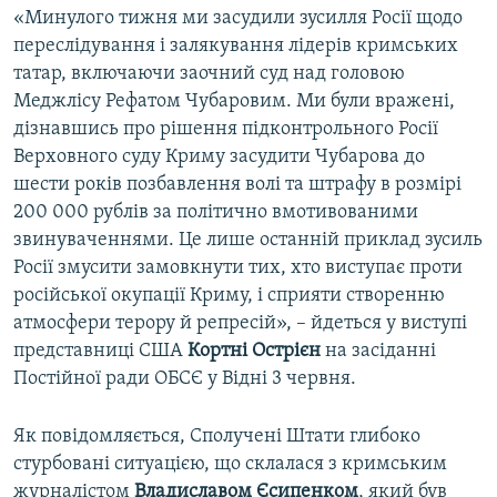
«Минулого тижня ми засудили зусилля Росії щодо
Усі сайти RFE/RL
переслідування і залякування лідерів кримських
татар, включаючи заочний суд над головою
Меджлісу Рефатом Чубаровим. Ми були вражені,
дізнавшись про рішення підконтрольного Росії
Верховного суду Криму засудити Чубарова до
шести років позбавлення волі та штрафу в розмірі
200 000 рублів за політично вмотивованими
звинуваченнями. Це лише останній приклад зусиль
Росії змусити замовкнути тих, хто виступає проти
російської окупації Криму, і сприяти створенню
атмосфери терору й репресій», – йдеться у виступі
представниці США
Кортні Острієн
на засіданні
Постійної ради ОБСЄ у Відні 3 червня.
Як повідомляється, Сполучені Штати глибоко
стурбовані ситуацією, що склалася з кримським
журналістом
Владиславом Єсипенком
, який був