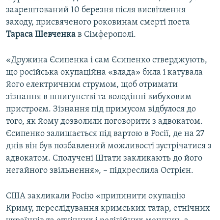
заарештований 10 березня після висвітлення
заходу, присвяченого роковинам смерті поета
Тараса Шевченка
в Сімферополі.
«Дружина Єсипенка і сам Єсипенко стверджують,
що російська окупаційна «влада» била і катувала
його електричним струмом, щоб отримати
зізнання в шпигунстві та володінні вибуховим
пристроєм. Зізнання під примусом відбулося до
того, як йому дозволили поговорити з адвокатом.
Єсипенко залишається під вартою в Росії, де на 27
днів він був позбавлений можливості зустрічатися з
адвокатом. Сполучені Штати закликають до його
негайного звільнення», – підкреслила Острієн.
США закликали Росію «припинити окупацію
Криму, переслідування кримських татар, етнічних