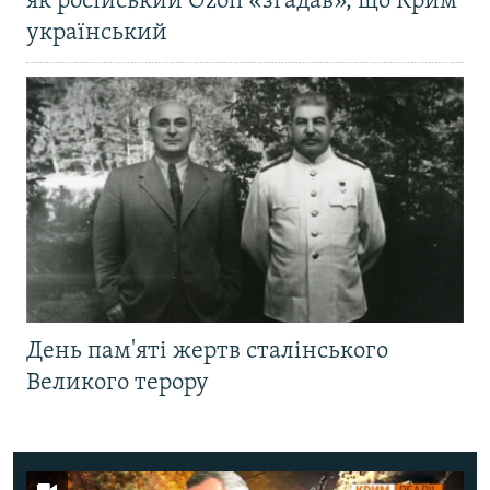
як російський Ozon «згадав», що Крим
український
День пам'яті жертв сталінського
Великого терору