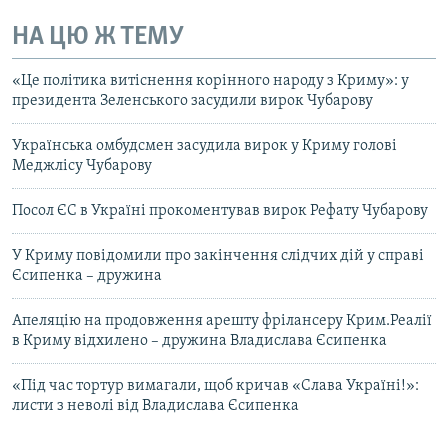
НА ЦЮ Ж ТЕМУ
«Це політика витіснення корінного народу з Криму»: у
президента Зеленського засудили вирок Чубарову
Українська омбудсмен засудила вирок у Криму голові
Меджлісу Чубарову
Посол ЄС в Україні прокоментував вирок Рефату Чубарову
У Криму повідомили про закінчення слідчих дій у справі
Єсипенка – дружина
Апеляцію на продовження арешту фрілансеру Крим.Реалії
в Криму відхилено – дружина Владислава Єсипенка
«Під час тортур вимагали, щоб кричав «Слава Україні!»:
листи з неволі від Владислава Єсипенка