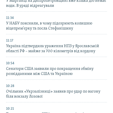
У Марганці на Дніпропетровщині вже кілька діб немає
води. В уряді відреагували
11:34
У НАБУ пояснили, в чому підозрюють колишню
віцепрем’єрку та посла Стефанішину
11:17
Україна підтвердила ураження НПЗ у Ярославській
області РФ – майже за 700 кілометрів від кордону
10:54
Сенатори США заявили про покращення обміну
розвідданими між США та Україною
10:28
Очільник «Укрзалізниці» заявив про удар по вагону
біля вокзалу Лозової
10:21