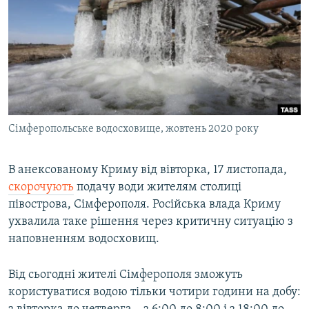
КИТАЙ.ВИКЛИКИ
МУЛЬТИМЕДІА
ФОТО
СПЕЦПРОЄКТИ
ПОДКАСТИ
Сімферопольське водосховище, жовтень 2020 року
КРИМ РЕАЛІЇ
РУС
В анексованому Криму від вівторка, 17 листопада,
скорочують
подачу води жителям столиці
УКР
півострова, Сімферополя. Російська влада Криму
КТАТ
ухвалила таке рішення через критичну ситуацію з
наповненням водосховищ.
ДОЛУЧАЙСЯ!
Від сьогодні жителі Сімферополя зможуть
користуватися водою тільки чотири години на добу: