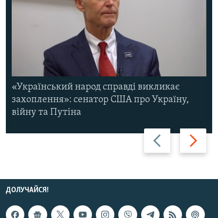
«Український народ справді викликає
захоплення»: сенатор США про Україну,
війну та Путіна
Назад
Вперед
ДОЛУЧАЙСЯ!