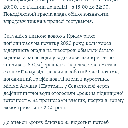
з вівторка до четверга – з 6:00 до 8:00 і з 18:00 до
20:00, а з п’ятниці до неділі – з 18:00 до 22:00.
Понеділковий графік влада обіцяє визначити
Усі сайти RFE/RL
впродовж тижня в процесі тестування.
Ситуація з питною водою в Криму різко
погіршилася на початку 2020 року, коли через
відсутність опадів на півострові обміліли багато
водойм, а запас води у водосховищах критично
знизився. У Сімферополі та передмістях з метою
економії воду відключали в робочий час і ночами,
погодинний графік подачі ввели в курортних
містах Алушта і Партеніт, у Севастополі через
дефіцит питної води оголосили «режим підвищеної
готовності». За прогнозами вчених, посуха в Криму
може тривати і в 2021 році.
До анексії Криму близько 85 відсотків потреб