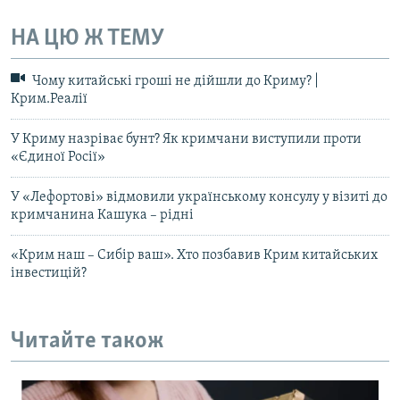
НА ЦЮ Ж ТЕМУ
Чому китайські гроші не дійшли до Криму? |
Крим.Реалії
У Криму назріває бунт? Як кримчани виступили проти
«Єдиної Росії»
У «Лефортові» відмовили українському консулу у візиті до
кримчанина Кашука – рідні
«Крим наш – Сибір ваш». Хто позбавив Крим китайських
інвестицій?
Читайте також