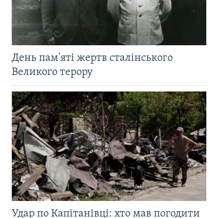
День пам'яті жертв сталінського
Великого терору
Удар по Капітанівці: хто мав погодити