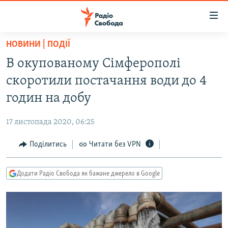
Доступність
посилання
Перейти
НОВИНИ | ПОДІЇ
до
РАДІО СВОБОДА – 70 РОКІВ
В окупованому Сімферополі
основного
ВСЕ ЗА ДОБУ
матеріалу
скоротили постачання води до 4
СТАТТІ
Перейти
годин на добу
до
ВІЙНА
ПОЛІТИКА
основної
17 листопада 2020, 06:25
РОСІЙСЬКА «ФІЛЬТРАЦІЯ»
ЕКОНОМІКА
навігації
Перейти
Поділитись
Читати без VPN
ДОНБАС.РЕАЛІЇ
СУСПІЛЬСТВО
до
КРИМ.РЕАЛІЇ
КУЛЬТУРА
пошуку
Додати Радіо Свобода як бажане джерело в Google
ТИ ЯК?
СПОРТ
СХЕМИ
УКРАЇНА
ПРИАЗОВ’Я
СВІТ