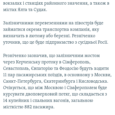
вокзалах і станціях районного значення, а також в
Усі сайти RFE/RL
містах Ялта та Судак.
Залізничними перевезеннями на півострів буде
займатися окрема транспортна компанія, яку
визначать в лютому або березні. Резніченко
уточнив, що це буде підприємство з сусідньої Росії.
Резніченко зазначив, що залізничним мостом
через Керченську протоку в Сімферополь,
Севастополь, Євпаторію та Феодосію будуть ходити
11 пар пасажирських поїздів, в основному з Москви,
Санкт-Петербурга, Єкатеринбурга і Кисловодська.
Очікується, що між Москвою і Сімферополем буде
курсувати двоповерховий потяг, що складається з
14 купейних і спальних вагонів, загальною
місткістю 882 пасажира.