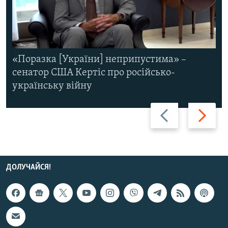
«Поразка [України] неприпустима» –
сенатор США Кертіс про російсько-
українську війну
Назад
Вперед
ДОЛУЧАЙСЯ!