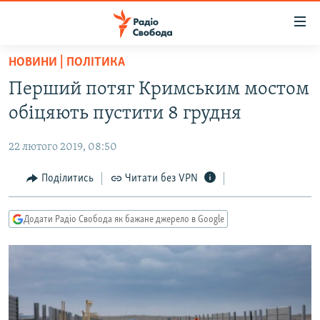
Доступність
посилання
Перейти
НОВИНИ | ПОЛІТИКА
до
РАДІО СВОБОДА – 70 РОКІВ
Перший потяг Кримським мостом
основного
ВСЕ ЗА ДОБУ
матеріалу
обіцяють пустити 8 грудня
СТАТТІ
Перейти
до
22 лютого 2019, 08:50
ВІЙНА
ПОЛІТИКА
основної
РОСІЙСЬКА «ФІЛЬТРАЦІЯ»
Поділитись
Читати без VPN
ЕКОНОМІКА
навігації
Перейти
ДОНБАС.РЕАЛІЇ
СУСПІЛЬСТВО
до
Додати Радіо Свобода як бажане джерело в Google
КРИМ.РЕАЛІЇ
КУЛЬТУРА
пошуку
ТИ ЯК?
СПОРТ
СХЕМИ
УКРАЇНА
КИТАЙ.ВИКЛИКИ
СВІТ