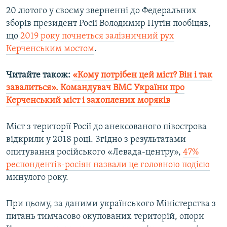
20 лютого у своєму зверненні до Федеральних
зборів президент Росії Володимир Путін пообіцяв,
що
2019 року почнеться залізничний рух
Керченським мостом
.
Читайте також:
«Кому потрібен цей міст? Він і так
завалиться». Командувач ВМС України про
Керченський міст і захоплених моряків
Міст з території Росії до анексованого півострова
відкрили у 2018 році. Згідно з результатами
опитування російського «Левада-центру»,
47%
респондентів-росіян назвали це головною подією
минулого року.
При цьому, за даними українського Міністерства з
питань тимчасово окупованих територій, опори