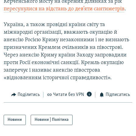
Керченського мосту на окремих ділянках за рік
пересунулися на відстань до дев’яти сантиметрів
.
Україна, а також провідні країни світу та
міжнародні організації, вважають окупацію й
анексію Росією Криму незаконними і не визнають
призначених Кремлем очільників на півострові.
Через анексію Криму країни Заходу запровадили
проти Росії економічні санкції. Кремль окупацію
заперечує і називає анексію півострова
«відновленням історичної справедливості».
Поділитись
Читати без VPN
Підписатись
Новини
Новини | Політика