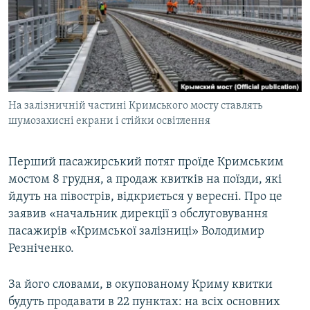
МУЛЬТИМЕДІА
ФОТО
СПЕЦПРОЄКТИ
ПОДКАСТИ
На залізничній частині Кримського мосту ставлять
шумозахисні екрани і стійки освітлення
КРИМ РЕАЛІЇ
РУС
Перший пасажирський потяг проїде Кримським
УКР
мостом 8 грудня, а продаж квитків на поїзди, які
КТАТ
йдуть на півострів, відкриється у вересні. Про це
заявив «начальник дирекції з обслуговування
ДОЛУЧАЙСЯ!
пасажирів «Кримської залізниці» Володимир
Резніченко.
За його словами, в окупованому Криму квитки
будуть продавати в 22 пунктах: на всіх основних