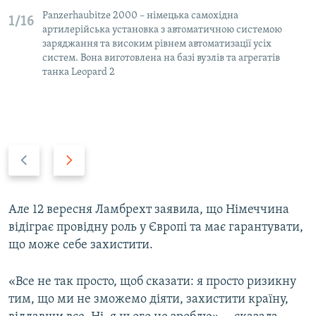
Panzerhaubitze 2000 – німецька самохідна
1/16
артилерійська установка з автоматичною системою
заряджання та високим рівнем автоматизації усіх
систем. Вона виготовлена на базі вузлів та агрегатів
танка Leopard 2
Н
В
а
п
з
е
а
р
Але 12 вересня Ламбрехт заявила, що Німеччина
д
е
відіграє провідну роль у Європі та має гарантувати,
д
що може себе захистити.
«Все не так просто, щоб сказати: я просто ризикну
тим, що ми не зможемо діяти, захистити країну,