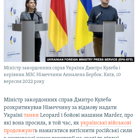
МУЛЬТИМЕДІА
ФОТО
СПЕЦПРОЄКТИ
ПОДКАСТИ
КРИМ РЕАЛІЇ
РУС
Міністр закордонних справ України Дмитро Кулеба і
УКР
керівник МЗС Німеччини Анналена Бербок. Київ, 10
вересня 2022 року
КТАТ
Міністр закордонних справ Дмитро Кулеба
ДОЛУЧАЙСЯ!
розкритикував Німеччину за відмову надати
Україні
танки
Leopard і бойові машини Marder, про
які вона просила, в той час, як
українські військові
продовжуют
ь намагатися витіснити російські сили