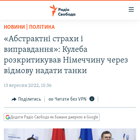
Доступність
посилання
Перейти
НОВИНИ | ПОЛІТИКА
до
РАДІО СВОБОДА – 70 РОКІВ
«Абстрактні страхи і
основного
ВСЕ ЗА ДОБУ
матеріалу
виправдання»: Кулеба
СТАТТІ
Перейти
розкритикував Німеччину через
до
ВІЙНА
ПОЛІТИКА
відмову надати танки
основної
РОСІЙСЬКА «ФІЛЬТРАЦІЯ»
ЕКОНОМІКА
навігації
13 вересня 2022, 15:36
Перейти
ДОНБАС.РЕАЛІЇ
СУСПІЛЬСТВО
до
Поділитись
Читати без VPN
КРИМ.РЕАЛІЇ
КУЛЬТУРА
пошуку
ТИ ЯК?
СПОРТ
Додати Радіо Свобода як бажане джерело в Google
СХЕМИ
УКРАЇНА
КИТАЙ.ВИКЛИКИ
СВІТ