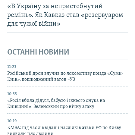
«В Україну за непристебнутий
ремінь». Як Кавказ став «резервуаром
для чужої війни»
ОСТАННІ НОВИНИ
11:23
Російський дрон влучив по локомотиву поїзда «Суми-
Київ», пошкоджений вагон –УЗ
10:55
«Росія вбила дідуся, бабусю і їхнього онука на
Київщині»: Зеленський про нічну атаку
10:19
КМВА: під час ліквідації наслідків атаки РФ по Києву
виявили тіло людини