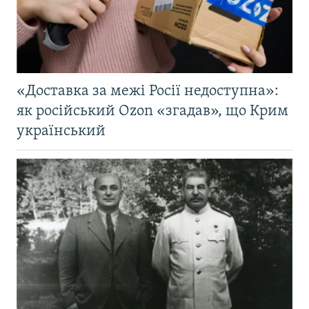
«Доставка за межі Росії недоступна»:
як російський Ozon «згадав», що Крим
український