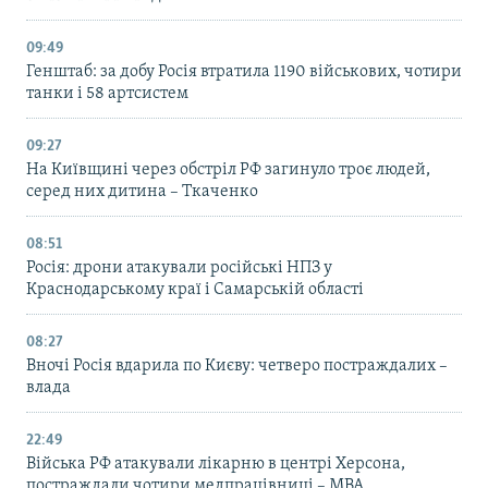
09:49
Генштаб: за добу Росія втратила 1190 військових, чотири
танки і 58 артсистем
09:27
На Київщині через обстріл РФ загинуло троє людей,
серед них дитина – Ткаченко
08:51
Росія: дрони атакували російські НПЗ у
Краснодарському краї і Самарській області
08:27
Вночі Росія вдарила по Києву: четверо постраждалих –
влада
22:49
Війська РФ атакували лікарню в центрі Херсона,
постраждали чотири медпрацівниці – МВА