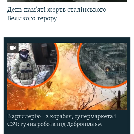
День пам'яті жертв сталінського
Великого терору
В артилерію – з корабля, супермаркета і
СЗЧ: гучна робота під Добропіллям