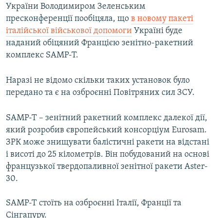
України Володимиром Зеленським
пресконференції пообіцяла, що
в новому пакеті
італійської військової допомоги
Україні буде
наданий обіцяний Францією зенітно-ракетний
комплекс SAMP-T.
Наразі не відомо скільки таких установок було
передано та є на озброєнні Повітряних сил ЗСУ.
SAMP-T – зенітний ракетний комплекс далекої дії,
який розробив європейський консорціум Eurosam.
ЗРК може знищувати балістичні ракети на відстані
і висоті до 25 кілометрів. Він побудований на основі
французької твердопаливної зенітної ракети Aster-
30.
SAMP-T стоїть на озброєнні Італії, Франції та
Сінгапуру.