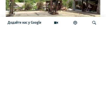
Додайте нас у Google
Заправок немає, а бензин є. Що
вигадали в місті, де «не лишилося
жодної АЗС» через атаки РФ
Шукати
ОСТАННІ НОВИНИ
09:49
Генштаб: за добу Росія втратила 1190 військових, чотири
танки і 58 артсистем
09:27
На Київщині через обстріл РФ загинуло троє людей,