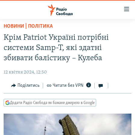
Доступність
посилання
Перейти
НОВИНИ | ПОЛІТИКА
до
РАДІО СВОБОДА – 70 РОКІВ
Крім Patriot Україні потрібні
основного
ВСЕ ЗА ДОБУ
матеріалу
системи Samp-T, які здатні
СТАТТІ
Перейти
збивати балістику – Кулеба
до
ВІЙНА
ПОЛІТИКА
основної
12 квітня 2024, 12:50
РОСІЙСЬКА «ФІЛЬТРАЦІЯ»
ЕКОНОМІКА
навігації
Перейти
Поділитись
Читати без VPN
ДОНБАС.РЕАЛІЇ
СУСПІЛЬСТВО
до
КРИМ.РЕАЛІЇ
КУЛЬТУРА
пошуку
Додати Радіо Свобода як бажане джерело в Google
ТИ ЯК?
СПОРТ
СХЕМИ
УКРАЇНА
КИТАЙ.ВИКЛИКИ
СВІТ