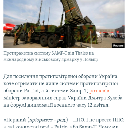
МУЛЬТИМЕДІА
ФОТО
СПЕЦПРОЄКТИ
ПОДКАСТИ
КРИМ РЕАЛІЇ
Протиракетна систему SAMP-T від Thales на
РУС
міжнародному військовому ярмарку у Польщі
УКР
Для посилення протиповітряної оборони Україна
КТАТ
хоче отримати не лише системи протиповітряної
оборони Patriot, а й системи Samp-T,
розповів
ДОЛУЧАЙСЯ!
міністр закордонних справ України Дмитра Кулеба
на форумі дипломатії воєнного часу 12 квітня.
«Перший (
пріоритет
­–
ред.
) – ППО. І не просто ППО,
а дві конкретні речі – Patriot або Samp-T. Чому ми