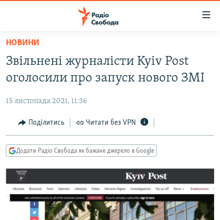
Доступність
посилання
Перейти
НОВИНИ
до
РАДІО СВОБОДА – 70 РОКІВ
Звільнені журналісти Kyiv Post
основного
ВСЕ ЗА ДОБУ
матеріалу
оголосили про запуск нового ЗМІ
СТАТТІ
Перейти
до
15 листопада 2021, 11:36
ВІЙНА
ПОЛІТИКА
основної
РОСІЙСЬКА «ФІЛЬТРАЦІЯ»
Поділитись
Читати без VPN
ЕКОНОМІКА
навігації
Перейти
ДОНБАС.РЕАЛІЇ
СУСПІЛЬСТВО
до
Додати Радіо Свобода як бажане джерело в Google
КРИМ.РЕАЛІЇ
КУЛЬТУРА
пошуку
ТИ ЯК?
СПОРТ
СХЕМИ
УКРАЇНА
КИТАЙ.ВИКЛИКИ
СВІТ