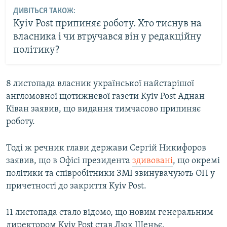
ДИВІТЬСЯ ТАКОЖ:
Kyiv Post припиняє роботу. Хто тиснув на
власника і чи втручався він у редакційну
політику?
8 листопада власник української найстарішої
англомовної щотижневої газети Kyiv Post Аднан
Ківан заявив, що видання тимчасово припиняє
роботу.
Тоді ж речник глави держави Сергій Никифоров
заявив, що в Офісі президента
здивовані
, що окремі
політики та співробітники ЗМІ звинувачують ОП у
причетності до закриття Kyiv Post.
11 листопада стало відомо, що новим генеральним
директором Kyiv Post став Люк Шеньє.