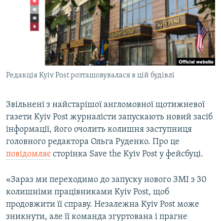
МУЛЬТИМЕДІА
ФОТО
СПЕЦПРОЄКТИ
ПОДКАСТИ
Редакція Kyiv Post розташовувалася в цій будівлі
КРИМ РЕАЛІЇ
РУС
Звільнені з найстарішої англомовної щотижневої
газети Kyiv Post журналісти запускають новий засіб
УКР
інформації, його очолить колишня заступниця
КТАТ
головного редактора Ольга Руденко. Про це
повідомляє
сторінка Save the Kyiv Post у фейсбуці.
ДОЛУЧАЙСЯ!
«Зараз ми переходимо до запуску нового ЗМІ з 30
колишніми працівниками Kyiv Post, щоб
продовжити її справу. Незалежна Kyiv Post може
зникнути, але її команда згуртована і прагне