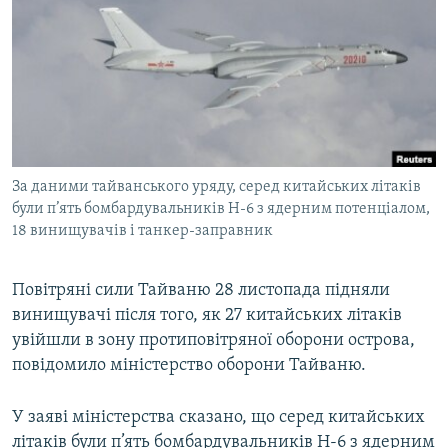
КИТАЙ.ВИКЛИКИ
МУЛЬТИМЕДІА
ФОТО
СПЕЦПРОЄКТИ
ПОДКАСТИ
За даними тайванського уряду, серед китайських літаків
були п’ять бомбардувальників H-6 з ядерним потенціалом,
КРИМ РЕАЛІЇ
18 винищувачів і танкер-заправник
РУС
УКР
Повітряні сили Тайваню 28 листопада підняли
КТАТ
винищувачі після того, як 27 китайських літаків
увійшли в зону протиповітряної оборони острова,
повідомило міністерство оборони Тайваню.
ДОЛУЧАЙСЯ!
У заяві міністерства сказано, що серед китайських
літаків були п’ять бомбардувальників H-6 з ядерним