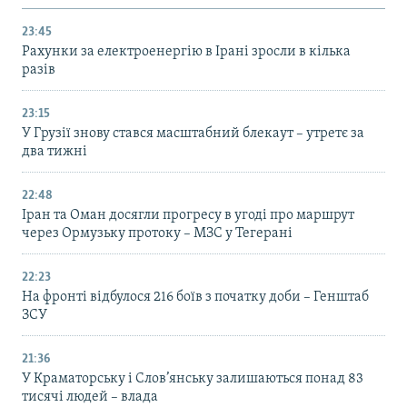
23:45
Рахунки за електроенергію в Ірані зросли в кілька
разів
23:15
У Грузії знову стався масштабний блекаут – утретє за
два тижні
22:48
Іран та Оман досягли прогресу в угоді про маршрут
через Ормузьку протоку – МЗС у Тегерані
22:23
На фронті відбулося 216 боїв з початку доби – Генштаб
ЗСУ
21:36
У Краматорську і Слов’янську залишаються понад 83
тисячі людей – влада