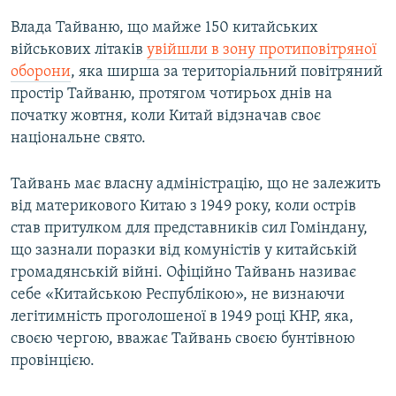
Влада Тайваню, що майже 150 китайських
військових літаків
увійшли в зону протиповітряної
оборони
, яка ширша за територіальний повітряний
простір Тайваню, протягом чотирьох днів на
початку жовтня, коли Китай відзначав своє
національне свято.
Тайвань має власну адміністрацію, що не залежить
від материкового Китаю з 1949 року, коли острів
став притулком для представників сил Гоміндану,
що зазнали поразки від комуністів у китайській
громадянській війні. Офіційно Тайвань називає
себе «Китайською Республікою», не визнаючи
легітимність проголошеної в 1949 році КНР, яка,
своєю чергою, вважає Тайвань своєю бунтівною
провінцією.