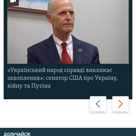
«Український народ справді викликає
захоплення»: сенатор США про Україну,
війну та Путіна
Назад
Вперед
ДОЛУЧАЙСЯ!