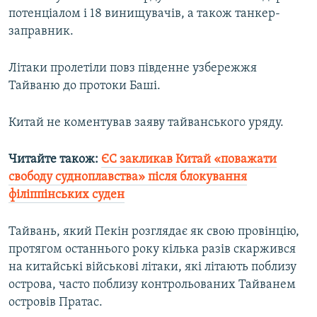
потенціалом і 18 винищувачів, а також танкер-
заправник.
Усі сайти RFE/RL
Літаки пролетіли повз південне узбережжя
Тайваню до протоки Баші.
Китай не коментував заяву тайванського уряду.
Читайте також:
ЄС закликав Китай «поважати
свободу судноплавства» після блокування
філіппінських суден
Тайвань, який Пекін розглядає як свою провінцію,
протягом останнього року кілька разів скаржився
на китайські військові літаки, які літають поблизу
острова, часто поблизу контрольованих Тайванем
островів Пратас.