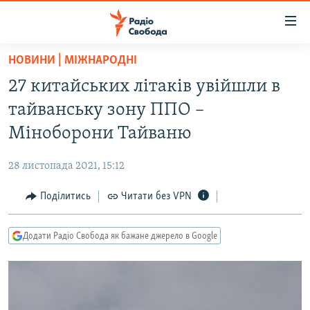
Доступність
посилання
Перейти
НОВИНИ | МІЖНАРОДНІ
до
РАДІО СВОБОДА – 70 РОКІВ
27 китайських літаків увійшли в
основного
ВСЕ ЗА ДОБУ
матеріалу
тайванську зону ППО –
СТАТТІ
Перейти
Міноборони Тайваню
до
ВІЙНА
ПОЛІТИКА
основної
28 листопада 2021, 15:12
РОСІЙСЬКА «ФІЛЬТРАЦІЯ»
ЕКОНОМІКА
навігації
Перейти
Поділитись
Читати без VPN
ДОНБАС.РЕАЛІЇ
СУСПІЛЬСТВО
до
КРИМ.РЕАЛІЇ
КУЛЬТУРА
пошуку
Додати Радіо Свобода як бажане джерело в Google
ТИ ЯК?
СПОРТ
СХЕМИ
УКРАЇНА
ПРИАЗОВ’Я
СВІТ