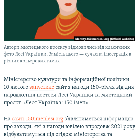
МУЛЬТИМЕДІА
ФОТО
СПЕЦПРОЄКТИ
ПОДКАСТИ
Автори мистецького проєкту відмовились від класичних
фото Лесі Українки. Замість цього — сучасна ілюстрація в
КРИМ РЕАЛІЇ
різних кольорових гамах
РУС
УКР
Міністерство культури та інформаційної політики
КТАТ
10 лютого
запустило
сайт з нагоди 150-річчя від дня
народження поетеси Лесі Українки та мистецький
проєкт «Леся Українка: 150 імен».
ДОЛУЧАЙСЯ!
На
сайті 150imenlesi.org
з’являтиметься інформацію
про заходи, які з нагоди ювілею впродовж 2021 року
відбуватимуться під егідою міністерства та