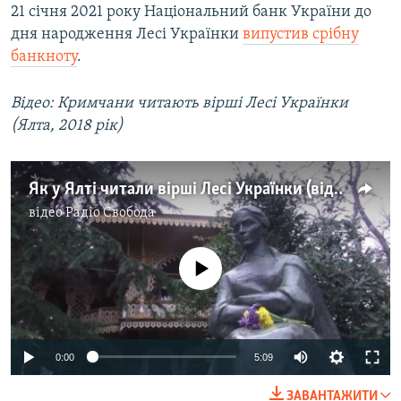
21 січня 2021 року Національний банк України до
дня народження Лесі Українки
випустив срібну
банкноту
.
Відео: Кримчани читають вірші Лесі Українки
(Ялта, 2018 рік)
Як у Ялті читали вірші Лесі Українки (відео)
відео
Радіо Свобода
No media source currently available
0:00
5:09
ЗАВАНТАЖИТИ