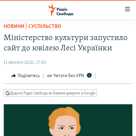
Доступність
посилання
Перейти
НОВИНИ | СУСПІЛЬСТВО
до
РАДІО СВОБОДА – 70 РОКІВ
Міністерство культури запустило
основного
ВСЕ ЗА ДОБУ
матеріалу
сайт до ювілею Лесі Українки
СТАТТІ
Перейти
до
11 лютого 2021, 17:53
ВІЙНА
ПОЛІТИКА
основної
РОСІЙСЬКА «ФІЛЬТРАЦІЯ»
Поділитись
Читати без VPN
ЕКОНОМІКА
навігації
Перейти
ДОНБАС.РЕАЛІЇ
СУСПІЛЬСТВО
до
Додати Радіо Свобода як бажане джерело в Google
КРИМ.РЕАЛІЇ
КУЛЬТУРА
пошуку
ТИ ЯК?
СПОРТ
СХЕМИ
УКРАЇНА
КИТАЙ.ВИКЛИКИ
СВІТ