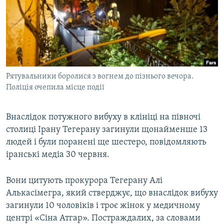
МУЛЬТИМЕДІА
ФОТО
СПЕЦПРОЄКТИ
ПОДКАСТИ
Рятувальники боролися з вогнем до пізнього вечора.
Поліція очепила місце події
КРИМ РЕАЛІЇ
РУС
Внаслідок потужного вибуху в клініці на півночі
УКР
столиці Ірану Тегерану загинули щонайменше 13
КТАТ
людей і були поранені ще шестеро, повідомляють
іранські медіа 30 червня.
ДОЛУЧАЙСЯ!
Вони цитують прокурора Тегерану Алі
Алькасімегра, який стверджує, що внаслідок вибуху
загинули 10 чоловіків і троє жінок у медичному
центрі «Сіна Атгар». Постраждалих, за словами