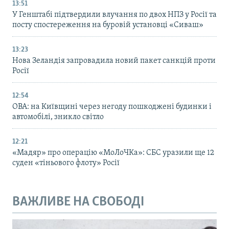
13:51
У Генштабі підтвердили влучання по двох НПЗ у Росії та
посту спостереження на буровій установці «Сиваш»
13:23
Нова Зеландія запровадила новий пакет санкцій проти
Росії
12:54
ОВА: на Київщині через негоду пошкоджені будинки і
автомобілі, зникло світло
12:21
«Мадяр» про операцію «МоЛоЧКа»: СБС уразили ще 12
суден «тіньового флоту» Росії
ВАЖЛИВЕ НА СВОБОДІ