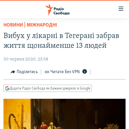
Доступність
посилання
Перейти
НОВИНИ | МІЖНАРОДНІ
до
РАДІО СВОБОДА – 70 РОКІВ
Вибух у лікарні в Тегерані забрав
основного
ВСЕ ЗА ДОБУ
матеріалу
життя щонайменше 13 людей
СТАТТІ
Перейти
до
30 червня 2020, 23:58
ВІЙНА
ПОЛІТИКА
основної
РОСІЙСЬКА «ФІЛЬТРАЦІЯ»
Поділитись
Читати без VPN
ЕКОНОМІКА
навігації
Перейти
ДОНБАС.РЕАЛІЇ
СУСПІЛЬСТВО
до
Додати Радіо Свобода як бажане джерело в Google
КРИМ.РЕАЛІЇ
КУЛЬТУРА
пошуку
ТИ ЯК?
СПОРТ
СХЕМИ
УКРАЇНА
КИТАЙ.ВИКЛИКИ
СВІТ