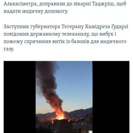
Алькасімегра, доправили до лікарні Таджріш, щоб
Усі сайти RFE/RL
надати медичну допомогу.
Заступник губернатора Тегерану Хамідреза Ґударзі
повідомив державному телеканалу, що вибух і
пожежу спричинив витік із балонів для медичного
газу.