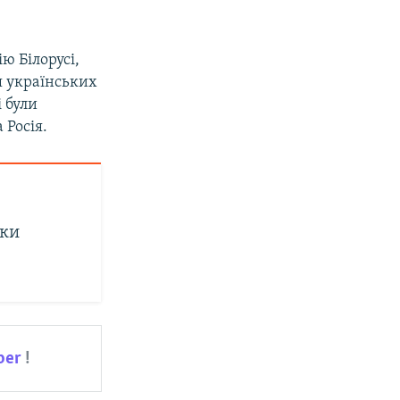
ю Білорусі,
я українських
і були
а Росія.
аки
ber
!