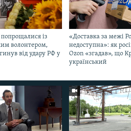
 попрощалися із
«Доставка за межі Ро
ким волонтером,
недоступна»: як рос
гинув від удару РФ у
Ozon «згадав», що 
і
український