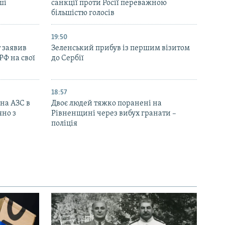
ші
санкції проти Росії переважною
більшістю голосів
19:50
 заявив
Зеленський прибув із першим візитом
РФ на свої
до Сербії
18:57
 на АЗС в
Двоє людей тяжко поранені на
яно з
Рівненщині через вибух гранати –
поліція