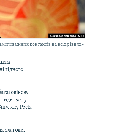
аємоповажних контактів на всіх рівнях»
їнцям
ні гідного
агатовікову
– йдеться у
ну, яку Росія
я злагоди,