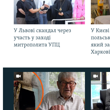
У Львові скандал через
У Києві
участь у заході
польсь
митрополита УПЦ
який за
Харков