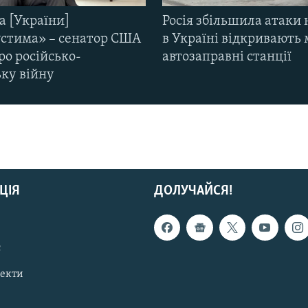
а [України]
Росія збільшила атаки 
стима» – сенатор США
в Україні відкривають 
ро російсько-
автозаправні станції
ьку війну
ЦІЯ
ДОЛУЧАЙСЯ!
с
пекти