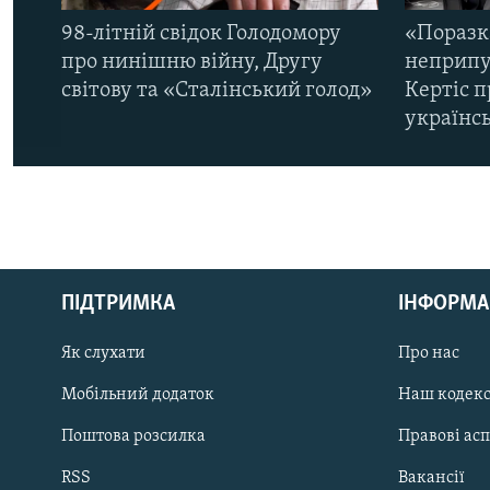
98-літній свідок Голодомору
«Поразк
про нинішню війну, Другу
неприпу
світову та «Сталінський голод»
Кертіс п
українс
КРИМ РЕАЛІЇ
РУС
ПІДТРИМКА
ІНФОРМА
УКР
КТАТ
Як слухати
Про нас
Мобільний додаток
Наш кодек
ДОЛУЧАЙСЯ!
Поштова розсилка
Правові ас
RSS
Вакансії