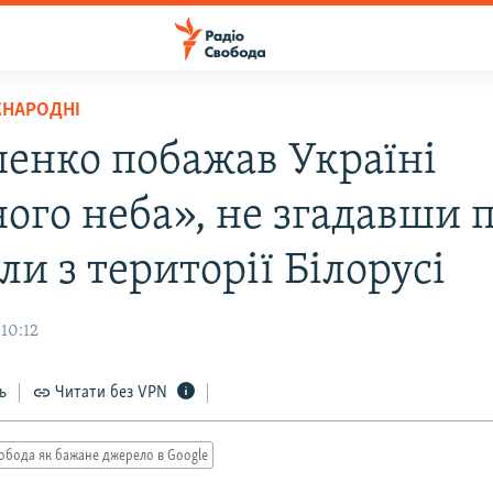
ЖНАРОДНІ
енко побажав Україні
ого неба», не згадавши 
ли з території Білорусі
10:12
ь
Читати без VPN
обода як бажане джерело в Google