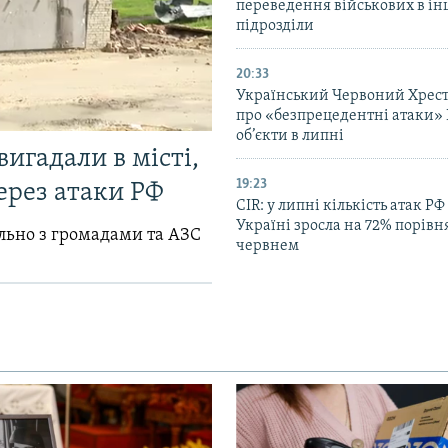
переведення військових в ін
підрозділи
20:33
Український Червоний Хрест
про «безпрецедентні атаки» 
об’єкти в липні
вигадали в місті,
19:23
ерез атаки РФ
CIR: у липні кількість атак РФ
Україні зросла на 72% порівн
ільно з громадами та АЗС
червнем