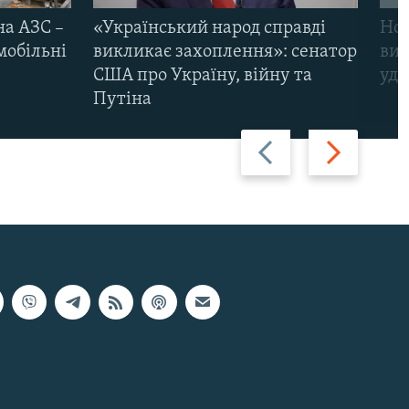
на АЗС –
«Український народ справді
Нов
мобільні
викликає захоплення»: сенатор
виж
США про Україну, війну та
уда
Путіна
Назад
Вперед