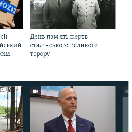
сії
День пам'яті жертв
ійський
сталінського Великого
Крим
терору