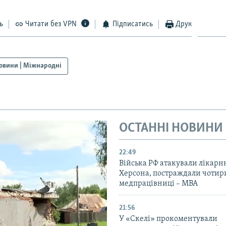
ь
Читати без VPN
Підписатись
Друк
овини | Міжнародні
ОСТАННІ НОВИНИ
22:49
Війська РФ атакували лікарн
Херсона, постраждали чотир
медпрацівниці – МВА
21:56
У «Скелі» прокоментували