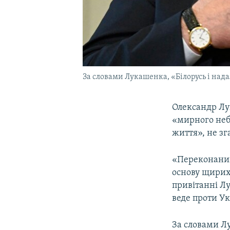
За словами Лукашенка, «Білорусь і нада
Олександр Л
«мирного неба
життя», не зг
«Переконаний
основу щирих 
привітанні Лу
веде проти Ук
За словами Лу