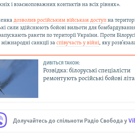
ніх і взаємоповажних контактів на всіх рівнях».
шенка
дозволив російським військам доступ
на територі
ські сили здійснюють бойові вильоти для бомбардуванн
 запускають ракети по території України. Проти Білорус
 міжнародні санкції за
співучасть у війні
, яку розв’язал
ДИВІТЬСЯ ТАКОЖ:
Розвідка: білоруські спеціалісти
ремонтують російські бойові літ
Долучайтесь до спільноти Радіо Свобода у
Vi