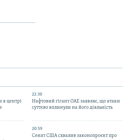
22:30
ю в центрі
Нафтовий гігант ОАЕ заявляє, що атаки
и
суттєво вплинули на його діяльність
20:59
Cенат США схвалив законопроєкт про