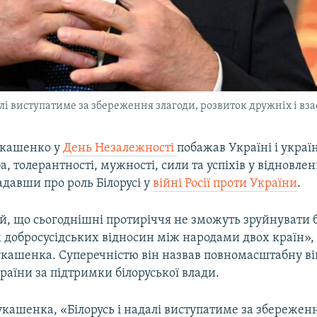
лі виступатиме за збереження злагоди, розвиток дружніх і вз
укашенко у
День Незалежності
побажав Україні і укра
, толерантності, мужності, сили та успіхів у відновлен
адавши про роль Білорусі у
війні Росії проти України
.
, що сьогоднішні протиріччя не зможуть зруйнувати б
добросусідських відносин між народами двох країн», 
кашенка. Суперечністю він назвав повномасштабну вій
раїни за підтримки білоруської влади.
кашенка, «Білорусь і надалі виступатиме за збереженн