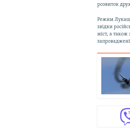
розвиток друж
Режим Лука
звідки росій
міст, а також
запроваджені