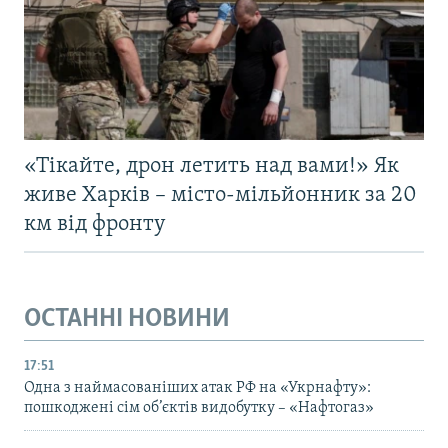
«Тікайте, дрон летить над вами!» Як
живе Харків – місто-мільйонник за 20
км від фронту
ОСТАННІ НОВИНИ
17:51
Одна з наймасованіших атак РФ на «Укрнафту»:
пошкоджені сім об’єктів видобутку – «Нафтогаз»