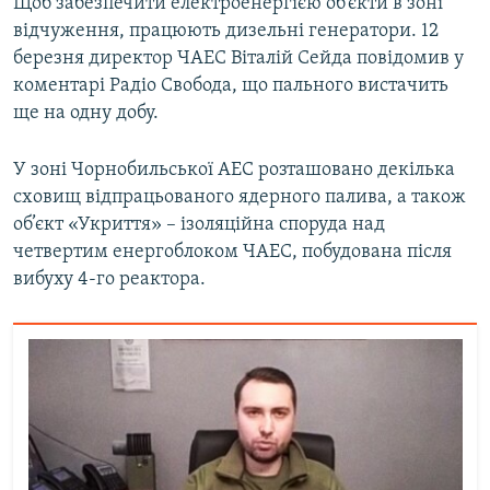
Щоб забезпечити електроенергією об’єкти в зоні
відчуження, працюють дизельні генератори. 12
березня директор ЧАЕС Віталій Сейда повідомив у
коментарі Радіо Свобода, що пального вистачить
ще на одну добу.
У зоні Чорнобильської АЕС розташовано декілька
сховищ відпрацьованого ядерного палива, а також
об’єкт «Укриття» – ізоляційна споруда над
четвертим енергоблоком ЧАЕС, побудована після
вибуху 4-го реактора.