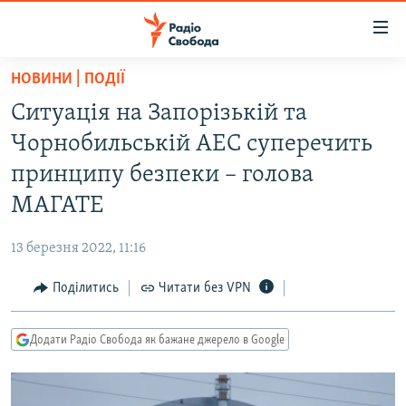
Доступність
посилання
Перейти
НОВИНИ | ПОДІЇ
до
РАДІО СВОБОДА – 70 РОКІВ
Ситуація на Запорізькій та
основного
ВСЕ ЗА ДОБУ
матеріалу
Чорнобильській АЕС суперечить
СТАТТІ
Перейти
принципу безпеки – голова
до
ВІЙНА
ПОЛІТИКА
МАГАТЕ
основної
РОСІЙСЬКА «ФІЛЬТРАЦІЯ»
ЕКОНОМІКА
навігації
13 березня 2022, 11:16
Перейти
ДОНБАС.РЕАЛІЇ
СУСПІЛЬСТВО
до
Поділитись
Читати без VPN
КРИМ.РЕАЛІЇ
КУЛЬТУРА
пошуку
ТИ ЯК?
СПОРТ
Додати Радіо Свобода як бажане джерело в Google
СХЕМИ
УКРАЇНА
КИТАЙ.ВИКЛИКИ
СВІТ