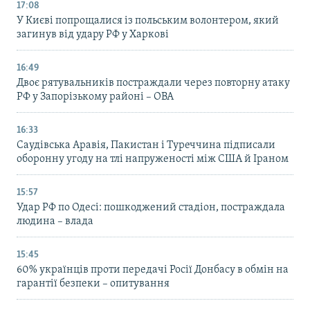
17:08
У Києві попрощалися із польським волонтером, який
загинув від удару РФ у Харкові
16:49
Двоє рятувальників постраждали через повторну атаку
РФ у Запорізькому районі – ОВА
16:33
Саудівська Аравія, Пакистан і Туреччина підписали
оборонну угоду на тлі напруженості між США й Іраном
15:57
Удар РФ по Одесі: пошкоджений стадіон, постраждала
людина – влада
15:45
60% українців проти передачі Росії Донбасу в обмін на
гарантії безпеки – опитування