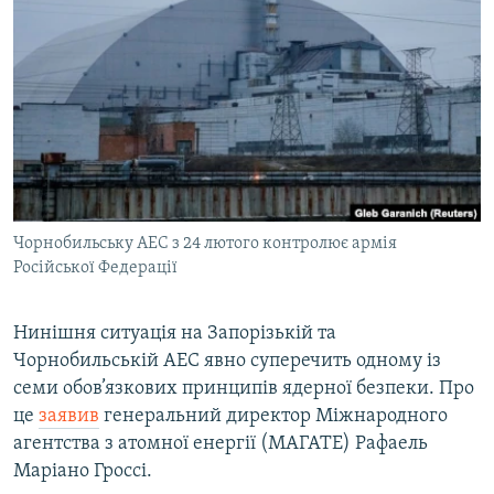
МУЛЬТИМЕДІА
ФОТО
СПЕЦПРОЄКТИ
ПОДКАСТИ
КРИМ РЕАЛІЇ
РУС
Чорнобильську АЕС з 24 лютого контролює армія
УКР
Російської Федерації
КТАТ
Нинішня ситуація на Запорізькій та
Чорнобильській АЕС явно суперечить одному із
ДОЛУЧАЙСЯ!
семи обов’язкових принципів ядерної безпеки. Про
це
заявив
генеральний директор Міжнародного
агентства з атомної енергії (МАГАТЕ) Рафаель
Маріано Гроссі.