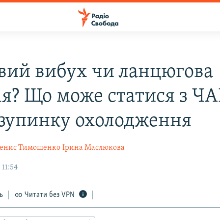
вий вибух чи ланцюгова
ія? Що може статися з Ч
 зупинку охолодження
енис Тимошенко
Ірина Маслюкова
 11:54
ь
Читати без VPN