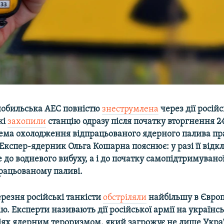
нобильська АЕС повністю
знеструмлена
через дії росій
кі
захопили
станцію одразу після початку вторгнення 2
тема охолодження відпрацьованого ядерного палива пр
 Експер-ядерник Ольга Кошарна пояснює: у разі її від
 до водневого вибуху, а і до початку самопідтримувано
працьованому паливі.
березня російські танкісти
обстріляли
найбільшу в Європ
ю. Експерти називають дії російської армії на україн
ях ядерним тероризмом, який загрожує не лише Україн