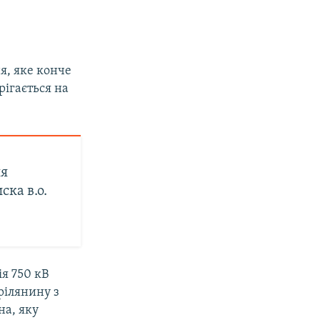
я, яке конче
рігається на
ня
ка в.о.
я 750 кВ
рілянину з
на, яку