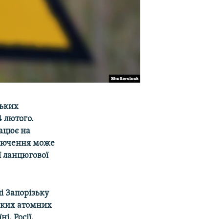
ських
4 лютого.
ацює на
ключення може
ї ланцюгової
і Запорізьку
ських атомних
і, Росії,