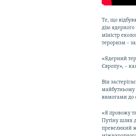
Те, що відбув
дію ядерного
міністр еколо
тероризм – з
«Ядерний тер
Європу», – ка
Він застерігає
майбутньому 
вимогами до с
«Я провожу та
Путіну шлях д
превеликий жа
міжнародного 