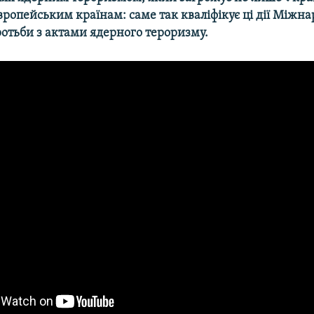
 європейським країнам: саме так кваліфікує ці дії Міжн
ротьби з актами ядерного тероризму.