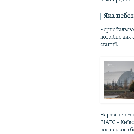
Яка небе
Чорнобильськ
потрібно для 
станції.
Наразі через
"ЧАЕС – Київс
російського б