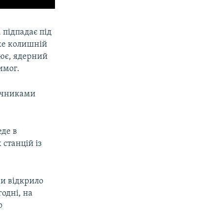
 підпадає під
же колишній
нює, ядерний
имог.
ручниками
еде в
станцій із
ни відкрило
годні, на
о