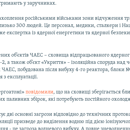
тримають у заручниках.
ахоплення російськими військами зони відчуження т
лизько 300 людей. Це персонал, медики, сталкери і На
аже експертка із ядерної енергетики та ядерної безпек
ених об’єктів ЧАЕС − сховища відпрацьованого ядерног
2, а також об’єкт «Укриття» – ізоляційна споруда над 
ЧАЕС, побудована після вибуху 4-го реактора, блоки № 
я з експлуатації.
ергоатомі»
повідомили
, що на сховищі зберігається бл
их паливних збірок, які потребують постійного охолод
є дві основні загрози відповідно до технічних проток
ляції призведе до виділення водню під дією іонізуючо
ня - це загроза водневого вибуху. А повне зневоднен