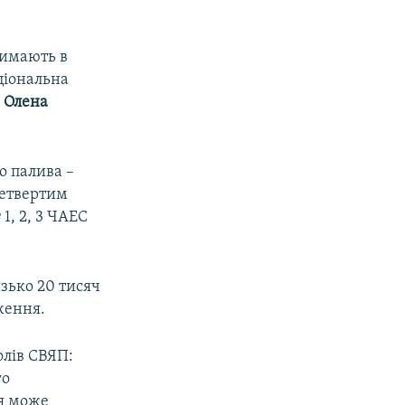
римають в
ціональна
и
Олена
о палива –
четвертим
1, 2, 3 ЧАЕС
изько 20 тисяч
ження.
олів СВЯП:
го
ня може