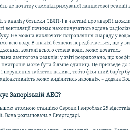
іть до початку самопідтримуваної ланцюгової реакції в
іт з аналізу безпеки СВЯП-1 в частині про аварії і можл
ті вентиляції починає накопичуватись водень радіоліз
буху. Не можна виключати потрапляння снаряду у водо
имо всю воду. В аналізі безпеки передбачається, що у в
дження, взагалі всього стовпа води, може початись
ана ланцюгова реакція: у звіті розраховано, що коефі
ейтронів може бути більше одиниці. Це призведе до за
і порушення таблеток палива, тобто фізичний бар’єр б
адіоактивність може виділитись назовні», – додала Ко
ує Запорізькій АЕС?
ьшою атомною станцією Європи і виробляє 25 відсотків
ї. Вона розташована в Енергодарі.