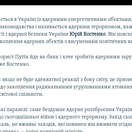
ається в Україні із ядерними енергетичними об’єктами,
 законодавства і називається ядерним тероризмом, ка
гії і ядерної безпеки України
Юрій Костенко
. Він пояс
ахоплення ядерних об’єктів з висуненням політичних в
орист Путін йде ва-банк і хоче зробити ядерними за
же Костенко.
: якщо не буде адекватної реакції з боку світу, це призв
до захоплення радикальними угрупованнями атомних 
вітової спільноти.
кі паралелі: саме бездумне ядерне роззброєння Украї
о сьогоднішньої війни і ядерного тероризму. Захід сьо
ль, не вживає заходів, які повинен він вживати згідн
права», – додає колишній міністр.