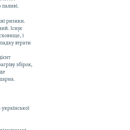
 паливі.
иві ризики.
ний. Існує
сховище, і
ипадку втрати
цієнт
гріву збірок,
уде
шарна.
 української