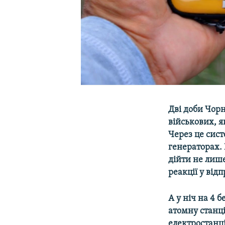
Дві доби Чор
військових, я
Через це сис
генераторах.
дійти не лише
реакції у від
А у ніч на 4 
атомну станці
електростанці