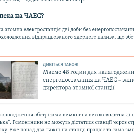
зпека на ЧАЕС?
а атомна електростанція дві доби без енергопостачанн
охолодження відпрацьованого ядерного палива, що збе
ДИВІТЬСЯ ТАКОЖ:
Маємо 48 годин для налагоджен
енергопостачання на ЧАЕС – запис
директора атомної станції
 пошкодження обстрілами вимкнена високовольтна ліні
ька". Ремонтники не можуть дістатися станції через ст
оку. Вже понад два тижні на станції працює та сама змі