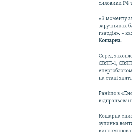
силовики РФ 
«З моменту з
заручниках б
гвардія», – к
Кошарна
.
Серед захопл
СВЯП-1, СВЯП-
енергоблоком 
на етапі знятт
Раніше в «Ен
відпрацьован
Кошарна опису
зупинка венти
випромінюван