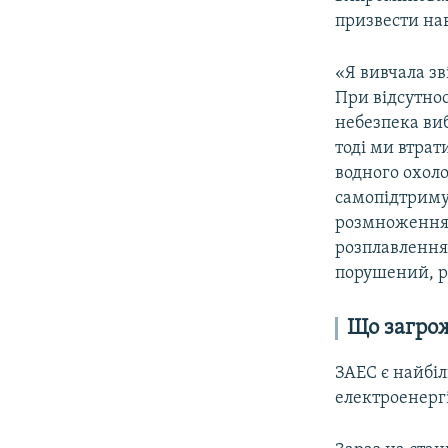
призвести нав
«Я вивчала зв
При відсутнос
небезпека ви
тоді ми втрат
водного охоло
самопідтримув
розмноження н
розплавлення 
порушений, р
Що загрож
ЗАЕС є найбіл
електроенергі