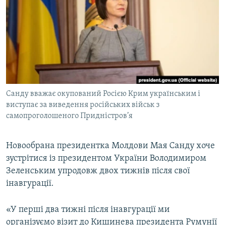
МУЛЬТИМЕДІА
ФОТО
СПЕЦПРОЄКТИ
ПОДКАСТИ
КРИМ РЕАЛІЇ
Санду вважає окупований Росією Крим українським і
РУС
виступає за виведення російських військ з
самопроголошеного Придністров’я
УКР
КТАТ
Новообрана президентка Молдови Мая Санду хоче
зустрітися із президентом України Володимиром
ДОЛУЧАЙСЯ!
Зеленським упродовж двох тижнів після свої
інавгурації.
«У перші два тижні після інавгурації ми
організуємо візит до Кишинева президента Румунії