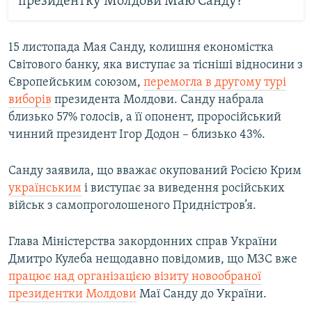
президентку Молдови Маю Санду?
15 листопада Мая Санду, колишня економістка
Світового банку, яка виступає за тісніші відносини з
Європейським союзом,
перемогла в другому турі
виборів
президента Молдови. Санду набрала
близько 57% голосів, а її опонент, проросійський
чинний президент Ігор Додон – близько 43%.
Санду заявила, що вважає окупований Росією Крим
українським
і виступає за виведення російських
військ з самопроголошеного Придністров’я.
Глава Міністерства закордонних справ України
Дмитро Кулеба нещодавно повідомив, що МЗС вже
працює над організацією візиту новообраної
президентки Молдови
Маї Санду до України​.