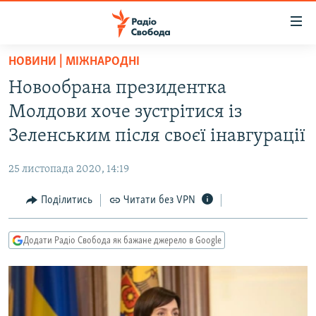
Доступність
посилання
Перейти
НОВИНИ | МІЖНАРОДНІ
до
РАДІО СВОБОДА – 70 РОКІВ
Новообрана президентка
основного
ВСЕ ЗА ДОБУ
матеріалу
Молдови хоче зустрітися із
СТАТТІ
Перейти
Зеленським після своєї інавгурації
до
ВІЙНА
ПОЛІТИКА
основної
25 листопада 2020, 14:19
РОСІЙСЬКА «ФІЛЬТРАЦІЯ»
ЕКОНОМІКА
навігації
Перейти
Поділитись
Читати без VPN
ДОНБАС.РЕАЛІЇ
СУСПІЛЬСТВО
до
КРИМ.РЕАЛІЇ
КУЛЬТУРА
пошуку
Додати Радіо Свобода як бажане джерело в Google
ТИ ЯК?
СПОРТ
СХЕМИ
УКРАЇНА
КИТАЙ.ВИКЛИКИ
СВІТ