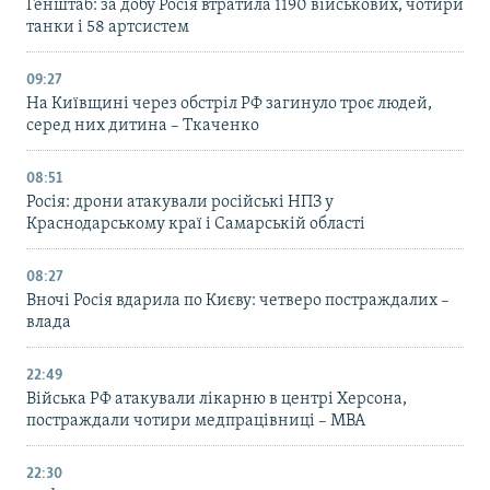
Генштаб: за добу Росія втратила 1190 військових, чотири
танки і 58 артсистем
09:27
На Київщині через обстріл РФ загинуло троє людей,
серед них дитина – Ткаченко
08:51
Росія: дрони атакували російські НПЗ у
Краснодарському краї і Самарській області
08:27
Вночі Росія вдарила по Києву: четверо постраждалих –
влада
22:49
Війська РФ атакували лікарню в центрі Херсона,
постраждали чотири медпрацівниці – МВА
22:30