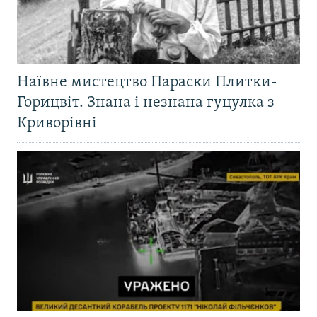
Наївне мистецтво Параски Плитки-
Горицвіт. Знана і незнана гуцулка з
Криворівні