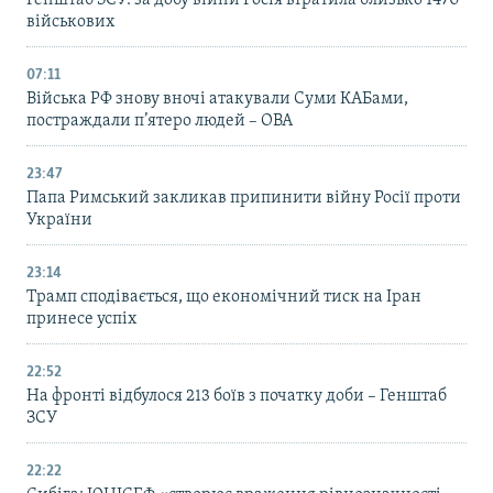
Генштаб ЗСУ: за добу війни Росія втратила близько 1470
військових
07:11
Війська РФ знову вночі атакували Суми КАБами,
постраждали п’ятеро людей – ОВА
23:47
Папа Римський закликав припинити війну Росії проти
України
23:14
Трамп сподівається, що економічний тиск на Іран
принесе успіх
22:52
На фронті відбулося 213 боїв з початку доби – Генштаб
ЗСУ
22:22