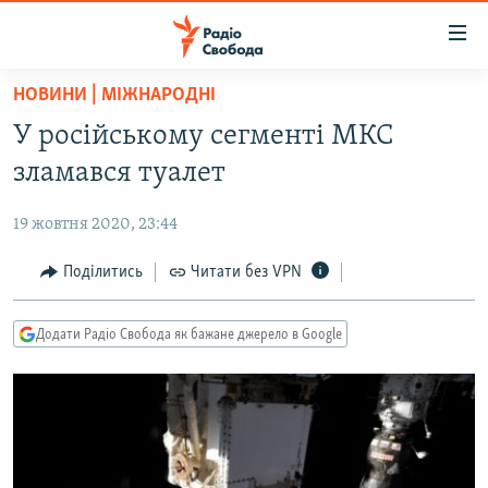
Доступність
посилання
Перейти
НОВИНИ | МІЖНАРОДНІ
до
РАДІО СВОБОДА – 70 РОКІВ
У російському сегменті МКС
основного
ВСЕ ЗА ДОБУ
матеріалу
зламався туалет
СТАТТІ
Перейти
до
19 жовтня 2020, 23:44
ВІЙНА
ПОЛІТИКА
основної
РОСІЙСЬКА «ФІЛЬТРАЦІЯ»
Поділитись
Читати без VPN
ЕКОНОМІКА
навігації
Перейти
ДОНБАС.РЕАЛІЇ
СУСПІЛЬСТВО
до
Додати Радіо Свобода як бажане джерело в Google
КРИМ.РЕАЛІЇ
КУЛЬТУРА
пошуку
ТИ ЯК?
СПОРТ
СХЕМИ
УКРАЇНА
КИТАЙ.ВИКЛИКИ
СВІТ