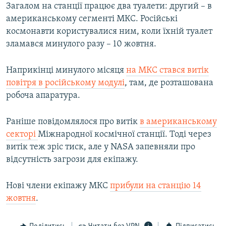
Загалом на станції працює два туалети: другий – в
Усі сайти RFE/RL
американському сегменті МКС. Російські
космонавти користувалися ним, коли їхній туалет
зламався минулого разу – 10 жовтня.
Наприкінці минулого місяця
на МКС стався витік
повітря в російському модулі
, там, де розташована
робоча апаратура.
Раніше повідомлялося про витік
в американському
секторі
Міжнародної космічної станції. Тоді через
витік теж зріс тиск, але у NASA запевняли про
відсутність загрози для екіпажу.
Нові члени екіпажу МКС
прибули на станцію 14
жовтня
.