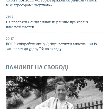
Сибіга: ЮНІСЕФ «створює враження рівнозначності
між агресором і жертвою»
21:15
На поверхні Сонця виявлені раніше приховані
плазмові пастки
20:37
ВООЗ: співробітники у Дніпрі встигли вивезти 130 із
300 палет до удару РФ по складу
ВАЖЛИВЕ НА СВОБОДІ