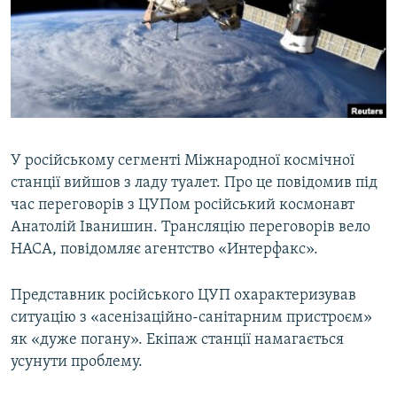
МУЛЬТИМЕДІА
ФОТО
СПЕЦПРОЄКТИ
ПОДКАСТИ
КРИМ РЕАЛІЇ
У російському сегменті Міжнародної космічної
РУС
станції вийшов з ладу туалет. Про це повідомив під
час переговорів з ЦУПом російський космонавт
УКР
Анатолій Іванишин. Трансляцію переговорів вело
КТАТ
НАСА, повідомляє агентство «Интерфакс».
ДОЛУЧАЙСЯ!
Представник російського ЦУП охарактеризував
ситуацію з «асенізаційно-санітарним пристроєм»
як «дуже погану». Екіпаж станції намагається
усунути проблему.